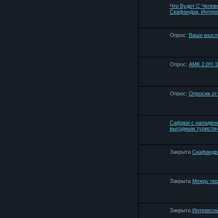
Что Будет С Челов
Скафандра, Интер
Опрос:
Ваши мысл
Опрос:
AMK 2.0!!!
Опрос:
Опросик от
Сафари с нападени
выгодным туристи
Закрыта
Скафандр
Закрыта
Между пр
Закрыта
Интересный