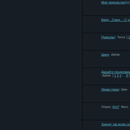
Моё творчество))))
Бред....Смех. ...С 
Приколы)
Terra
[
1
Шину
Admin
Давайте продолжем
Admin
[
1
2
3
…
6
]
Линки-треки
Шин
Опрос:
Кто?
Фесс
Значит так всем с