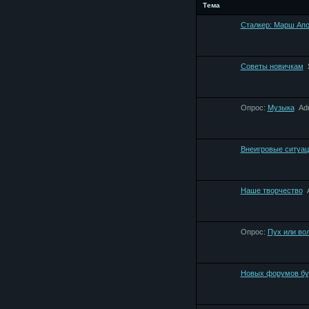
Тема
Сталкер: Марш Ап
Советы новичкам
Опрос:
Музыка
Ad
Внеигровые ситуац
Наше творчество
Опрос:
Пух или во
Новых форумов бу