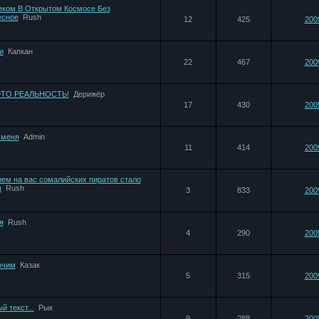
еком В Открытом Космосе Без
есное
Rush
12
425
200
и
Капкан
22
467
200
 ЭТО РЕАЛЬНОСТЬ!
Дерижёр
17
430
200
 меня
Admin
11
414
200
ем на вас сомалийских пиратов стало
ч
Rush
3
833
200
я
Rush
4
290
200
очим
Казак
5
315
200
 текст...
Рык
9
288
200