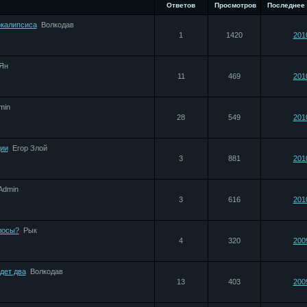
Ответов
Просмотров
Последнее
окалипсиса
Bолкодав
1
1420
201
Ян
11
469
201
min
28
549
201
ии
Егор Злой
3
881
201
Admin
3
616
201
лосы?
Рык
4
320
200
дет два
Bолкодав
13
403
200