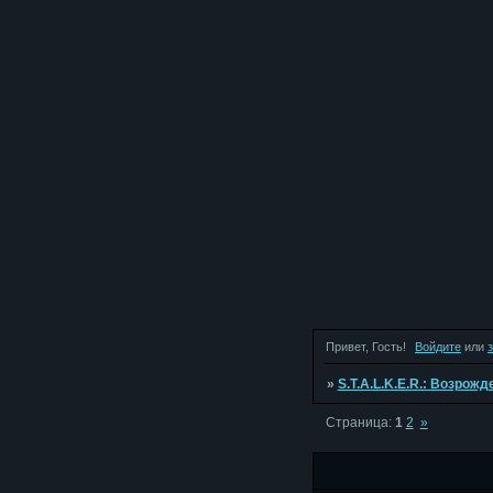
Привет, Гость!
Войдите
или
»
S.T.A.L.K.E.R.: Возрож
Страница:
1
2
»