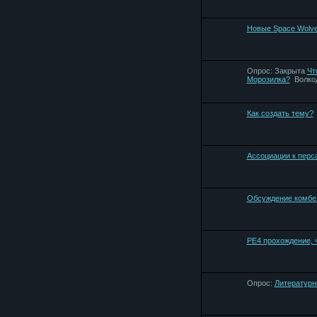
Новые Space Wolve
Опрос:
Закрыта
Чт
Морозилка?
Bолко
Как создать тему?
Ассоциации к перс
Обсуждение комбе
РЕ4 прохождение, 
Опрос:
Литературн