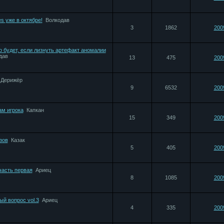
s уже в октябре!
Bолкодав
3
1862
200
о будет, если лизнуть артефакт аномалии
дав
13
475
200
Дерижёр
9
6532
200
ам игрока
Капкан
15
349
200
зов
Казак
5
405
200
часть первая
Ариец
8
1085
200
ый вопрос vol.3
Ариец
4
335
200