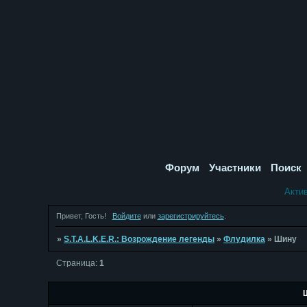
Форум
Участники
Поиск
Акти
Привет, Гость!
Войдите
или
зарегистрируйтесь
.
»
S.T.A.L.K.E.R.: Возрождение легенды
»
Флудилка
»
Шину
Страница:
1