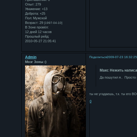
Опыт:
279
Уважение:
+13
Доброта:
+25
Пол:
Мужской
Возраст:
29
[1997-04-10]
В Зоне провёл:
12 дней 12 часов
Прошлый рейд:
2010-05-27 21:05:41
Admin
Поделиться
2009-07-23 16:32:2
Мозг Зоны :)
Макс Нежить написа
Да пошутил я.. Просто
ты не угадаешь, т.к. ты его 
0