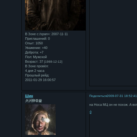
В Зоне с:/span>: 2007-11-11
Приглашений:
0
Опыт:
1050
Уважение:
+40
Доброта:
+7
Пол:
Мужской
Возраст:
37
[1988-12-12]
В Зоне провёл:
4 дня 2 часа
Прошлый рейд:
2011-01-29 16:00:57
Шин
Поделиться
2009-07-31 18:52:4
⽙⽙卵죾왍
на Носа МЦ он не похож. А во
0