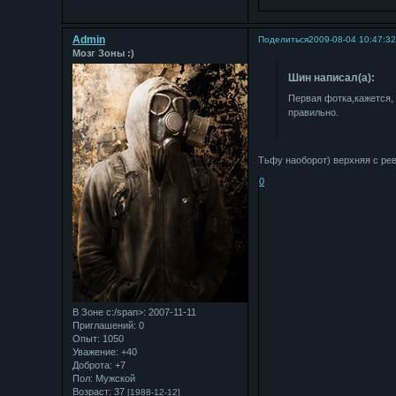
Admin
Поделиться
2009-08-04 10:47:3
Мозг Зоны :)
Шин написал(а):
Первая фотка,кажется, 
правильно.
Тьфу наоборот) верхняя с рев
0
В Зоне с:/span>: 2007-11-11
Приглашений:
0
Опыт:
1050
Уважение:
+40
Доброта:
+7
Пол:
Мужской
Возраст:
37
[1988-12-12]