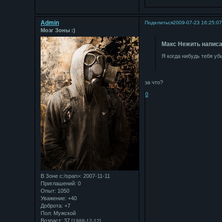
Admin
Поделиться
2009-07-23 16:25:0
Мозг Зоны :)
Макс Нежить написа
Я когда нибудь тебя уб
за что?
0
В Зоне с:/span>: 2007-11-11
Приглашений:
0
Опыт:
1050
Уважение:
+40
Доброта:
+7
Пол:
Мужской
Возраст:
37
[1988-12-12]