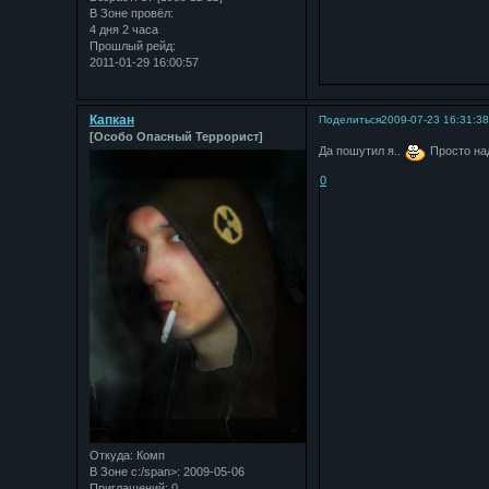
В Зоне провёл:
4 дня 2 часа
Прошлый рейд:
2011-01-29 16:00:57
Капкан
Поделиться
2009-07-23 16:31:3
[Особо Опасный Террорист]
Да пошутил я..
Просто на
0
Откуда:
Комп
В Зоне с:/span>: 2009-05-06
Приглашений:
0