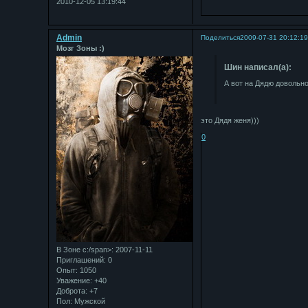
2010-12-05 13:19:44
Admin
Поделиться
2009-07-31 20:12:1
Мозг Зоны :)
Шин написал(а):
А вот на Дядю довольно
это Дядя женя)))
0
В Зоне с:/span>: 2007-11-11
Приглашений:
0
Опыт:
1050
Уважение:
+40
Доброта:
+7
Пол:
Мужской