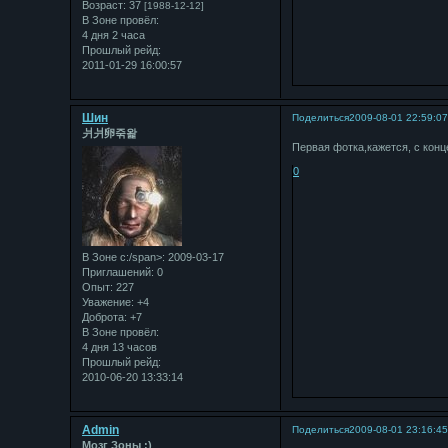
Возраст:
37
[1988-12-12]
В Зоне провёл:
4 дня 2 часа
Прошлый рейд:
2011-01-29 16:00:57
Шин
Поделиться
2009-08-01 22:59:0
⽙⽙卵죾왍
Первая фотка,кажется, с конц
0
В Зоне с:/span>: 2009-03-17
Приглашений:
0
Опыт:
227
Уважение:
+4
Доброта:
+7
В Зоне провёл:
4 дня 13 часов
Прошлый рейд:
2010-06-20 13:33:14
Admin
Поделиться
2009-08-01 23:16:4
Мозг Зоны :)