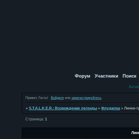
Форум
Участники
Поиск
Акти
Привет, Гость!
Войдите
или
зарегистрируйтесь
.
»
S.T.A.L.K.E.R.: Возрождение легенды
»
Флудилка
»
Линки-т
Страница:
1
Лин