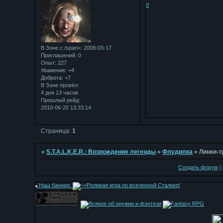
0
В Зоне с:/span>: 2009-03-17
Приглашений:
0
Опыт:
227
Уважение:
+4
Доброта:
+7
В Зоне провёл:
4 дня 13 часов
Прошлый рейд:
2010-06-20 13:33:14
Страница:
1
»
S.T.A.L.K.E.R.: Возрождение легенды
»
Флудилка
»
Линки-т
Создать форум
|
Наш баннер: