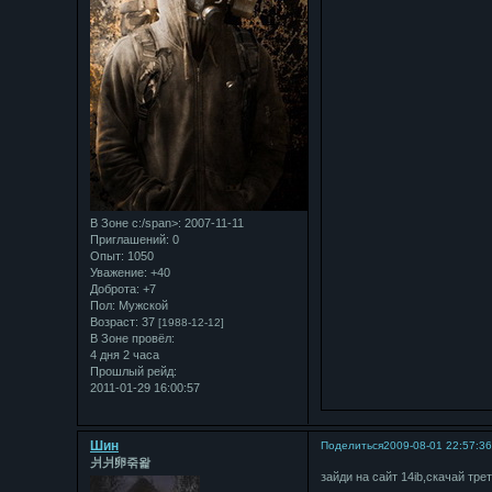
В Зоне с:/span>: 2007-11-11
Приглашений:
0
Опыт:
1050
Уважение:
+40
Доброта:
+7
Пол:
Мужской
Возраст:
37
[1988-12-12]
В Зоне провёл:
4 дня 2 часа
Прошлый рейд:
2011-01-29 16:00:57
Шин
Поделиться
2009-08-01 22:57:3
⽙⽙卵죾왍
зайди на сайт 14ib,скачай тре