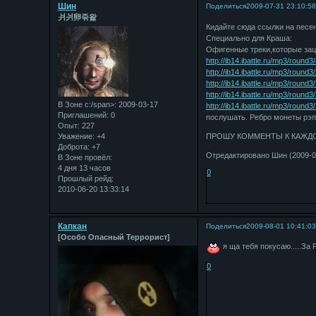
Шин
Поделиться
2009-07-31 23:10:5
⽙⽙卵죾왍
Кидайте сюда ссылки на песен
Специально для Краша:
Офигенные треки,которые зац
http://ib14.ibattle.ru/mp3/roun
http://ib14.ibattle.ru/mp3/roun
http://ib14.ibattle.ru/mp3/ro
http://ib14.ibattle.ru/mp3/rou
В Зоне с:/span>: 2009-03-17
http://ib14.ibattle.ru/mp3/rou
Приглашений:
0
послушать. Ребро монеты рэп
Опыт:
227
Уважение:
+4
ПРОШУ КОММЕНТЫ К КАЖД
Доброта:
+7
Отредактировано Шин (2009-08
В Зоне провёл:
4 дня 13 часов
0
Прошлый рейд:
2010-06-20 13:33:14
Капкан
Поделиться
2009-08-01 10:41:0
[Особо Опасный Террорист]
я ща тебя покусаю.....За РЭП!!!!!
0