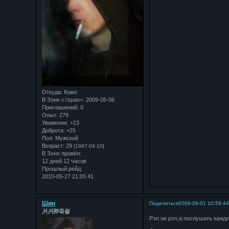
Откуда:
Комп
В Зоне с:/span>: 2009-05-06
Приглашений:
0
Опыт:
279
Уважение:
+13
Доброта:
+25
Пол:
Мужской
Возраст:
29
[1997-04-10]
В Зоне провёл:
12 дней 12 часов
Прошлый рейд:
2010-05-27 21:05:41
Шин
Поделиться
2009-08-01 10:58:4
⽙⽙卵죾왍
Рэп не рэп,а послушать каждо