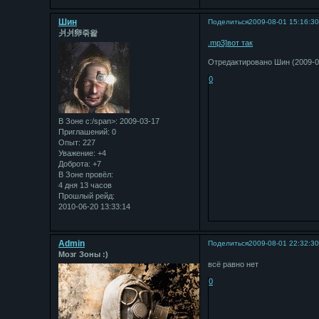
Шин
Поделиться
2009-08-01 15:16:3
⽙⽙卵죾왍
.mp3]вот так
Отредактировано Шин (2009-08
0
В Зоне с:/span>: 2009-03-17
Приглашений:
0
Опыт:
227
Уважение:
+4
Доброта:
+7
В Зоне провёл:
4 дня 13 часов
Прошлый рейд:
2010-06-20 13:33:14
Admin
Поделиться
2009-08-01 22:32:3
Мозг Зоны :)
всё равно нет
0