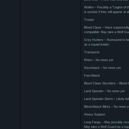
Wulfen – Possibly a "Legion of 
is unclear if they will appear at al
Troops
Blood Claws – Have supposedly 
compatible. May take a Wolf Gu
Grey Hunters – Rumoured to be 
as a squad leader.
Transports
Rhino – No news yet
Razorback – No news yet
Fast Attack
Blood Claws Skyriders – Blood
Land Speeder – No news yet
Land Speeder Storm – Likely A
Bikes/Attack Bikes – No news y
Heavy Support
Long Fangs – May possibly receiv
May take a Wolf Guard as a squ