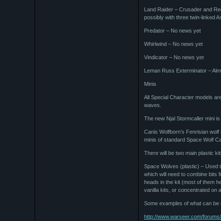
Land Raider – Crusader and Red
possibly with three twin-linked 
Predator – No news yet
Whirlwind – No news yet
Vindicator – No news yet
Leman Russ Exterminator – Alm
Minis
All Special Character models are 
waves.
The new Njal Stormcaller mini is 
Canis Wolfborn’s Fenrisian wolf
minis of standard Space Wolf Cav
There will be two main plastic kit
Space Wolves (plastic) – Used 
which will need to combine bits 
heads in the kit (most of them 
vanilla kits, or concentrated on 
Some examples of what can be do
http://www.warseer.com/forums