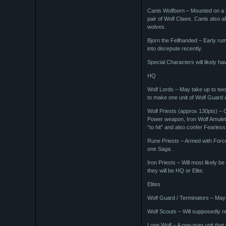
Canis Wolfborn – Mounted on a 
pair of Wolf Claws. Canis also a
wolves.
Bjorn the Fellhanded – Early ru
into disrepute recently.
Special Characters will likely 
HQ
Wolf Lords – May take up to two
to make one unit of Wolf Guard 
Wolf Priests (approx 130pts) – 
Power weapon, Iron Wolf Amulet (
“to hit” and also confer Fearles
Rune Priests – Armed with Forc
one Saga.
Iron Priests – Will most likely b
they will be HQ or Elite.
Elites
Wolf Guard / Terminators – May 
Wolf Scouts – Will supposedly 
Lone Wolf – A one-man unit that w