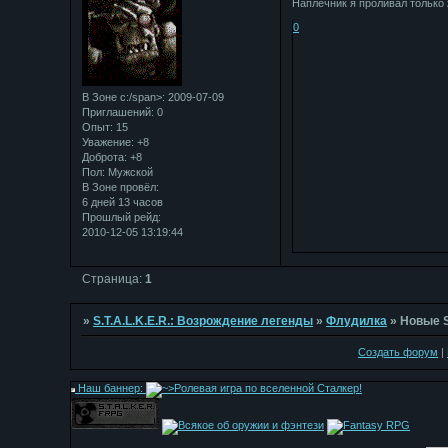
Наплечник я проливал только
0
В Зоне с:/span>: 2009-07-09
Приглашений:
0
Опыт:
15
Уважение:
+8
Доброта:
+8
Пол:
Мужской
В Зоне провёл:
6 дней 13 часов
Прошлый рейд:
2010-12-05 13:19:44
Страница:
1
»
S.T.A.L.K.E.R.: Возрождение легенды
»
Флудилка
»
Новые S
Создать форум
|
Наш баннер: