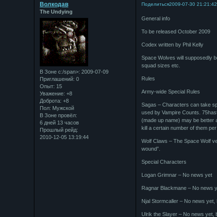
Bолкодав
Поделиться
2009-07-30 21:21:4
The Undying
General info
To be released October 2009
Codex written by Phil Kelly
Space Wolves will supposedly b
squad sizes etc.
В Зоне с:/span>: 2009-07-09
Rules
Приглашений:
0
Опыт:
15
Army-wide Special Rules
Уважение:
+8
Доброта:
+8
Sagas – Characters can take spe
Пол:
Мужской
used by Vampire Counts. 75hasti
В Зоне провёл:
(made up name) may be better at
6 дней 13 часов
kill a certain number of them pe
Прошлый рейд:
2010-12-05 13:19:44
Wolf Claws – The Space Wolf versi
wound”.
Special Characters
Logan Grimnar – No news yet
Ragnar Blackmane – No news y
Njal Stormcaller – No news yet,
Ulrik the Slayer – No news yet, 