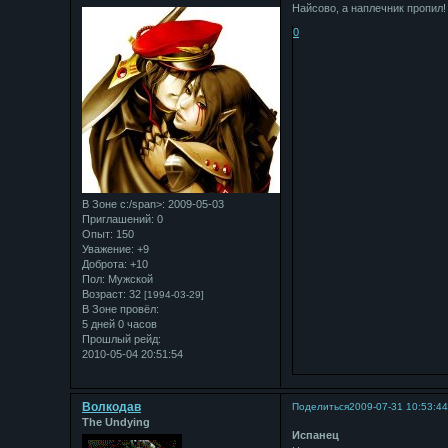
Найсово, а наплечник пропил!
0
В Зоне с:/span>: 2009-05-03
Приглашений:
0
Опыт:
150
Уважение:
+9
Доброта:
+10
Пол:
Мужской
Возраст:
32
[1994-03-29]
В Зоне провёл:
5 дней 0 часов
Прошлый рейд:
2010-05-04 20:51:54
Bолкодав
Поделиться
2009-07-31 10:53:4
The Undying
Испанец