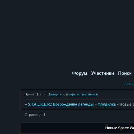
Форум
Участники
Поиск
Акти
Привет, Гость!
Войдите
или
зарегистрируйтесь
.
»
S.T.A.L.K.E.R.: Возрождение легенды
»
Флудилка
»
Новые S
Страница:
1
Новые Space Wo