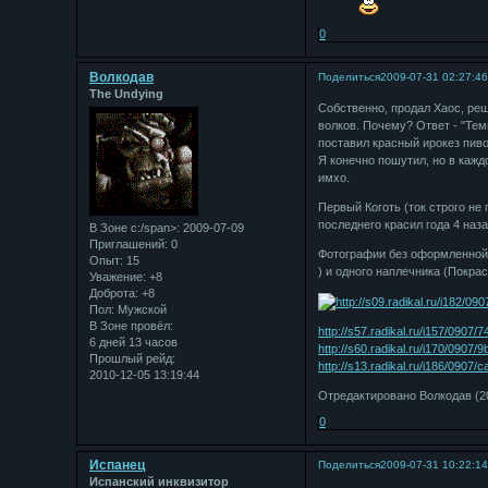
0
Bолкодав
Поделиться
2009-07-31 02:27:4
The Undying
Собственно, продал Хаос, ре
волков. Почему? Ответ - "Тем
поставил красный ирокез пив
Я конечно пошутил, но в кажд
имхо.
Первый Коготь (ток строго не 
последнего красил года 4 назад
В Зоне с:/span>: 2009-07-09
Приглашений:
0
Фотографии без оформленной 
Опыт:
15
) и одного наплечника (Покрас
Уважение:
+8
Доброта:
+8
Пол:
Мужской
В Зоне провёл:
http://s57.radikal.ru/i157/0907/
6 дней 13 часов
http://s60.radikal.ru/i170/0907
Прошлый рейд:
http://s13.radikal.ru/i186/0907/
2010-12-05 13:19:44
Отредактировано Bолкодав (20
0
Испанец
Поделиться
2009-07-31 10:22:1
Испанский инквизитор