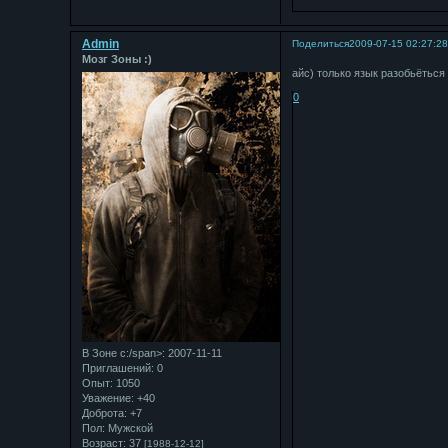
Admin
Поделиться
2009-07-15 02:27:2
Мозг Зоны :)
айс) только язык разобьёться
0
В Зоне с:/span>: 2007-11-11
Приглашений:
0
Опыт:
1050
Уважение:
+40
Доброта:
+7
Пол:
Мужской
Возраст:
37
[1988-12-12]