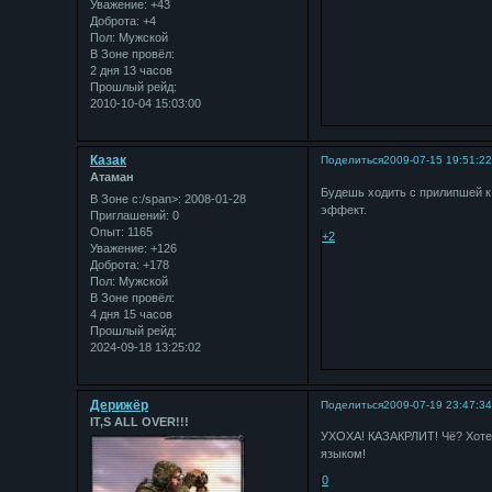
Уважение:
+43
Доброта:
+4
Пол:
Мужской
В Зоне провёл:
2 дня 13 часов
Прошлый рейд:
2010-10-04 15:03:00
Казак
Поделиться
2009-07-15 19:51:2
Атаман
Будешь ходить с прилипшей к
В Зоне с:/span>: 2008-01-28
эффект.
Приглашений:
0
Опыт:
1165
+2
Уважение:
+126
Доброта:
+178
Пол:
Мужской
В Зоне провёл:
4 дня 15 часов
Прошлый рейд:
2024-09-18 13:25:02
Дерижёр
Поделиться
2009-07-19 23:47:3
IT,S ALL OVER!!!
УХОХА! КАЗАКРЛИТ! Чё? Хотел
языком!
0