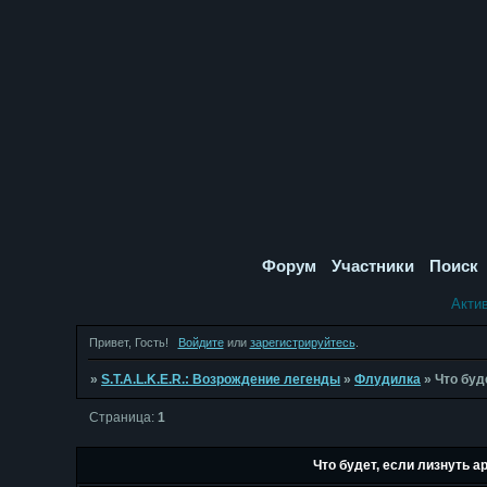
Форум
Участники
Поиск
Акти
Привет, Гость!
Войдите
или
зарегистрируйтесь
.
»
S.T.A.L.K.E.R.: Возрождение легенды
»
Флудилка
»
Что буд
Страница:
1
Что будет, если лизнуть 