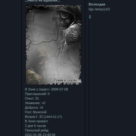
...Никто не идеален...
Bолкодав
Ща лизну))xD
0
В Зоне с:/span>: 2009-07-08
Приглашений:
0
Опыт:
31
Уважение:
+0
Доброта:
+0
Пол:
Мужской
Возраст:
32
[1994-02-17]
В Зоне провёл:
2 дня 6 часов
Прошлый рейд:
2011-01-06 23:40:09