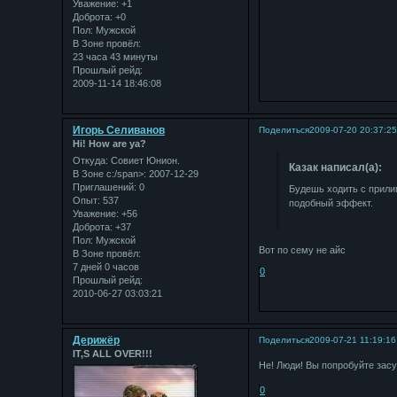
Уважение:
+1
Доброта:
+0
Пол:
Мужской
В Зоне провёл:
23 часа 43 минуты
Прошлый рейд:
2009-11-14 18:46:08
Игорь Селиванов
Поделиться
2009-07-20 20:37:2
Hi! How are ya?
Откуда:
Совиет Юнион.
Казак написал(а):
В Зоне с:/span>: 2007-12-29
Приглашений:
0
Будешь ходить с прилип
Опыт:
537
подобный эффект.
Уважение:
+56
Доброта:
+37
Пол:
Мужской
Вот по сему не айс
В Зоне провёл:
7 дней 0 часов
0
Прошлый рейд:
2010-06-27 03:03:21
Дерижёр
Поделиться
2009-07-21 11:19:16
IT,S ALL OVER!!!
Не! Люди! Вы попробуйте засу
0