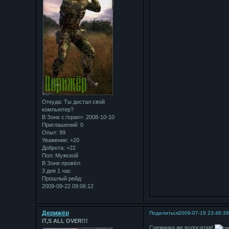
Откуда:
Ты достал свой
компьютер?
В Зоне с:/span>: 2008-10-10
Приглашений:
0
Опыт:
99
Уважение:
+20
Доброта:
+22
Пол:
Мужской
В Зоне провёл:
3 дня 1 час
Прошлый рейд:
2009-09-22 09:06:12
Дерижёр
Поделиться
2009-07-19 23:48:3
IT,S ALL OVER!!!
Снежинка же волосатая!