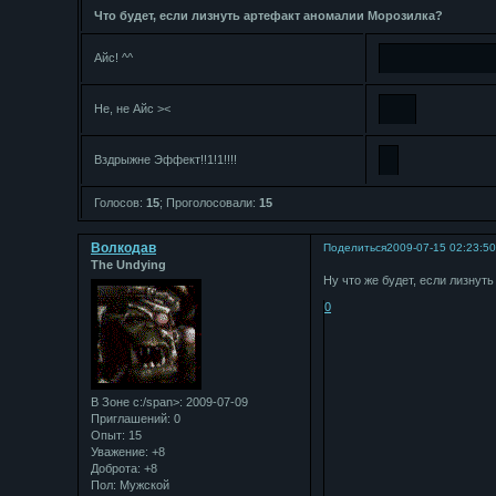
Что будет, если лизнуть артефакт аномалии Морозилка?
Айс! ^^
Не, не Айс ><
Вздрыжне Эффект!!1!1!!!!
Голосов:
15
;
Проголосовали:
15
Bолкодав
Поделиться
2009-07-15 02:23:5
The Undying
Ну что же будет, если лизнут
0
В Зоне с:/span>: 2009-07-09
Приглашений:
0
Опыт:
15
Уважение:
+8
Доброта:
+8
Пол:
Мужской