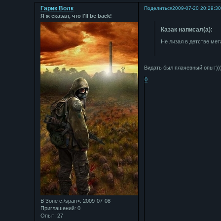
Гарик Волк
Поделиться
2009-07-20 20:29:3
Я ж сказал, что I'll be back!
Казак написал(а):
Не лизал в детстве мет
Видать был плачевный опыт))
0
В Зоне с:/span>: 2009-07-08
Приглашений:
0
Опыт:
27