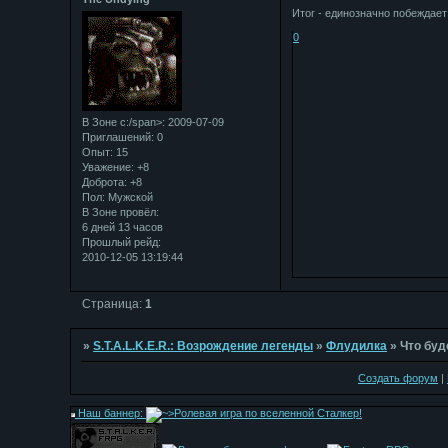
Итог - единозначно побеждает
0
В Зоне с:/span>: 2009-07-09
Приглашений:
0
Опыт:
15
Уважение:
+8
Доброта:
+8
Пол:
Мужской
В Зоне провёл:
6 дней 13 часов
Прошлый рейд:
2010-12-05 13:19:44
Страница:
1
»
S.T.A.L.K.E.R.: Возрождение легенды
»
Флудилка
»
Что буд
Создать форум
|
Наш баннер: