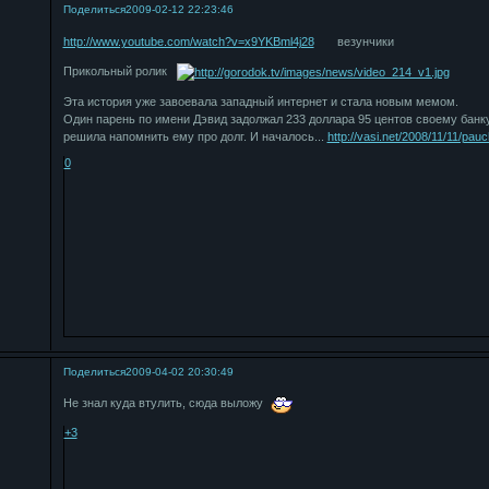
Поделиться
2009-02-12 22:23:46
http://www.youtube.com/watch?v=x9YKBml4j28
везунчики
Прикольный ролик
Эта история уже завоевала западный интернет и стала новым мемом.
Один парень по имени Дэвид задолжал 233 доллара 95 центов своему банку
решила напомнить ему про долг. И началось...
http://vasi.net/2008/11/11/pau
0
Поделиться
2009-04-02 20:30:49
Не знал куда втулить, сюда выложу
+3