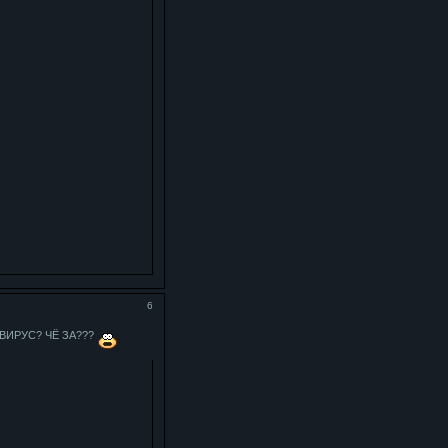
6
 ВИРУС? ЧЁ ЗА???