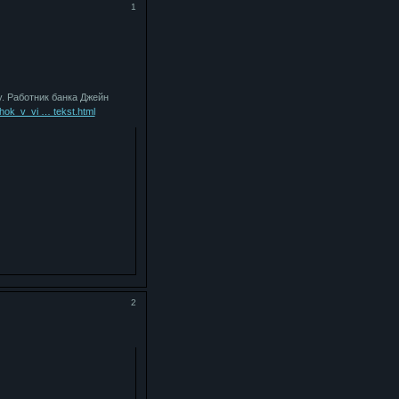
1
. Работник банка Джейн
chok_v_vi … tekst.html
2