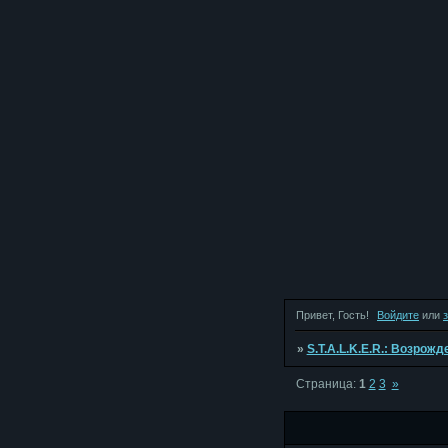
Привет, Гость!
Войдите
или
»
S.T.A.L.K.E.R.: Возрож
Страница:
1
2
3
»