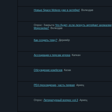
Новые Space Wolves уже в октябре!
Bолкодав
Опрос:
Закрыта
Что будет, если лизнуть артефакт аномалии
Морозилка?
Bолкодав
Как создать тему?
Дерижёр
Ассоциации к персам игрока
Капкан
Обсуждение комбезов
Казак
РЕ4 прохождение, часть первая
Ариец
Опрос:
Литературный вопрос vol.3
Ариец