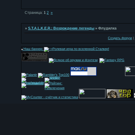
Страница:
1
2
»
»
S.T.A.L.K.E.R.: Возрождение легенды
»
Флудилка
Создать форум
|
Наш баннер: