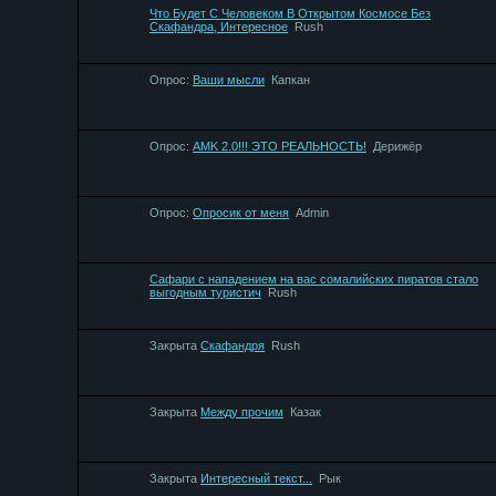
Что Будет С Человеком В Открытом Космосе Без
Скафандра, Интересное
Rush
Опрос:
Ваши мысли
Капкан
Опрос:
AMK 2.0!!! ЭТО РЕАЛЬНОСТЬ!
Дерижёр
Опрос:
Опросик от меня
Admin
Сафари с нападением на вас сомалийских пиратов стало
выгодным туристич
Rush
Закрыта
Скафандря
Rush
Закрыта
Между прочим
Казак
Закрыта
Интересный текст...
Рык