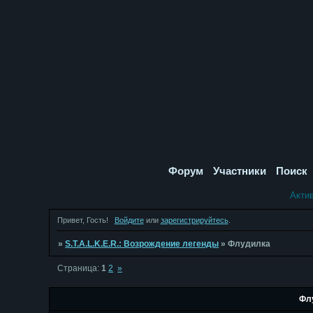
Форум
Участники
Поиск
Акти
Привет, Гость!
Войдите
или
зарегистрируйтесь
.
»
S.T.A.L.K.E.R.: Возрождение легенды
»
Флудилка
Страница:
1
2
»
Фл