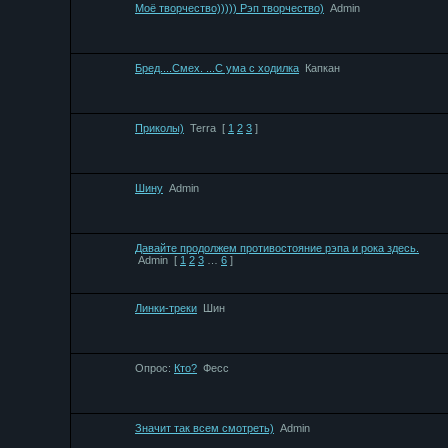
Моё творчество))))) Рэп творчество)
Admin
Бред....Смех. ...С ума с ходилка
Капкан
Приколы)
Terra
[
1
2
3
]
Шину
Admin
Давайте продолжем противостояние рэпа и рока здесь.
Admin
[
1
2
3
…
6
]
Линки-треки
Шин
Опрос:
Кто?
Фесс
Значит так всем смотреть)
Admin