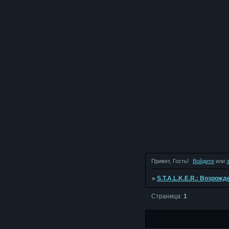
Привет, Гость!
Войдите
или
»
S.T.A.L.K.E.R.: Возрож
Страница:
1