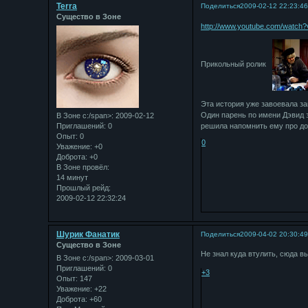
Terra
Поделиться
2009-02-12 22:23:4
Существо в Зоне
http://www.youtube.com/watch
Прикольный ролик
Эта история уже завоевала з
Один парень по имени Дэвид з
В Зоне с:/span>: 2009-02-12
Приглашений:
0
решила напомнить ему про дол
Опыт:
0
0
Уважение:
+0
Доброта:
+0
В Зоне провёл:
14 минут
Прошлый рейд:
2009-02-12 22:32:24
Шурик Фанатик
Поделиться
2009-04-02 20:30:4
Существо в Зоне
Не знал куда втулить, сюда 
В Зоне с:/span>: 2009-03-01
Приглашений:
0
+3
Опыт:
147
Уважение:
+22
Доброта:
+60