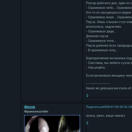
Разгар рабочего дня, один из
- Оранжевое небо... Оранжево
Кто-то из находящихся рядом 
- Оранжевое море... Оранжевы
Пауза. Лишь слышен стук клави
вполголоса, задумчиво:
- Оранжевые дяди...
Длинная пауза.
- Оранжевую тетю...
Пауза длиннее всех предыдущ
- В оранжевую попу...
Корпоративная вечеринка подх
- Светлана, вы любите сухое 
- Hасыпайте.
Если резиновую женщину немн
--------------------
Какая же девушка мечтала о
0
Фрэнк
Поделиться
2009-07-06 00:31:1
Франкенштейн
ахаха, ржач, ваще нимагу
0