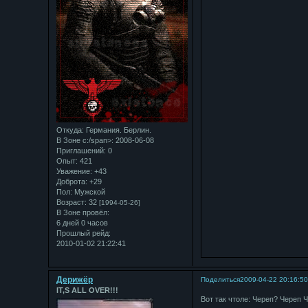
Откуда:
Германия. Берлин.
В Зоне с:/span>: 2008-06-08
Приглашений:
0
Опыт:
421
Уважение:
+43
Доброта:
+29
Пол:
Мужской
Возраст:
32
[1994-05-26]
В Зоне провёл:
6 дней 0 часов
Прошлый рейд:
2010-01-02 21:22:41
Дерижёр
Поделиться
2009-04-22 20:16:5
IT,S ALL OVER!!!
Вот так чтоле: Черeп? Черeп Че