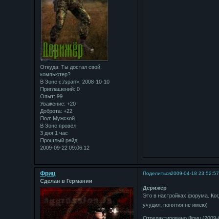
Откуда:
Ты достал свой
компьютер?
В Зоне с:/span>: 2008-10-10
Приглашений:
0
Опыт:
99
Уважение:
+20
Доброта:
+22
Пол:
Мужской
В Зоне провёл:
3 дня 1 час
Прошлый рейд:
2009-09-22 09:06:12
Фриц
Поделиться
2009-04-18 23:52:5
Сделан в Германии
Дерижёр
Это в настройках форума. Ко
учудил, понятия не имею)
Отредактировано Фриц (2009-0