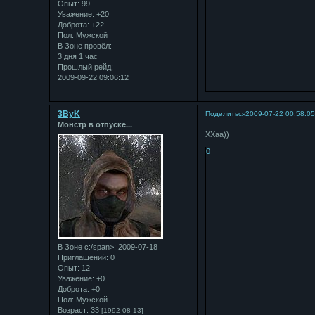
Опыт:
99
Уважение:
+20
Доброта:
+22
Пол:
Мужской
В Зоне провёл:
3 дня 1 час
Прошлый рейд:
2009-09-22 09:06:12
3ByK
Поделиться
2009-07-22 00:58:0
Монстр в отпуске...
ХХаа))
0
В Зоне с:/span>: 2009-07-18
Приглашений:
0
Опыт:
12
Уважение:
+0
Доброта:
+0
Пол:
Мужской
Возраст:
33
[1992-08-13]