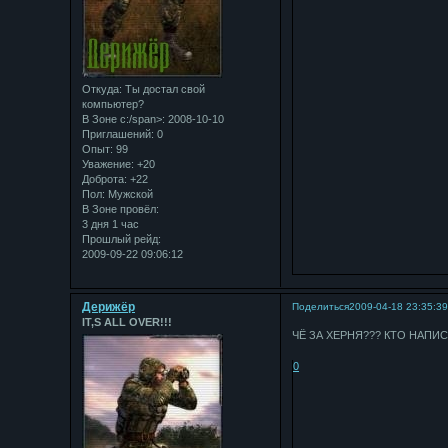
Откуда:
Ты достал свой
компьютер?
В Зоне с:/span>: 2008-10-10
Приглашений:
0
Опыт:
99
Уважение:
+20
Доброта:
+22
Пол:
Мужской
В Зоне провёл:
3 дня 1 час
Прошлый рейд:
2009-09-22 09:06:12
Дерижёр
Поделиться
2009-04-18 23:35:3
IT,S ALL OVER!!!
ЧЁ ЗА ХЕРНЯ??? КТО НАПИС
0