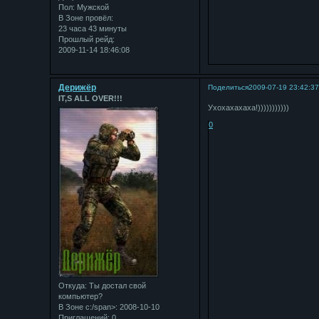
Пол:
Мужской
В Зоне провёл:
23 часа 43 минуты
Прошлый рейд:
2009-11-14 18:46:08
Дерижёр
Поделиться
2009-07-19 23:42:3
IT,S ALL OVER!!!
Ухохахахаха!)))))))))))
0
Откуда:
Ты достал свой
компьютер?
В Зоне с:/span>: 2008-10-10
Приглашений:
0