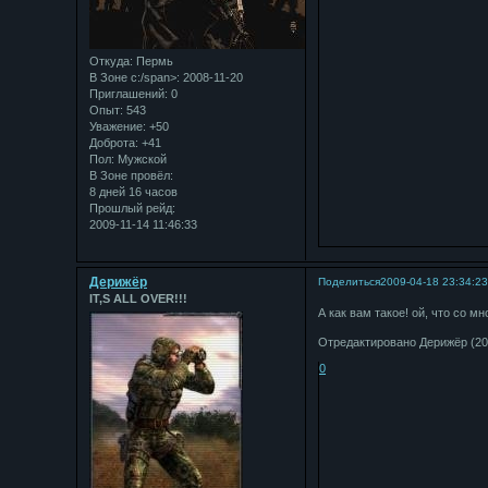
Откуда:
Пермь
В Зоне с:/span>: 2008-11-20
Приглашений:
0
Опыт:
543
Уважение:
+50
Доброта:
+41
Пол:
Мужской
В Зоне провёл:
8 дней 16 часов
Прошлый рейд:
2009-11-14 11:46:33
Дерижёр
Поделиться
2009-04-18 23:34:2
IT,S ALL OVER!!!
А как вам такое! ой, что со м
Отредактировано Дерижёр (200
0