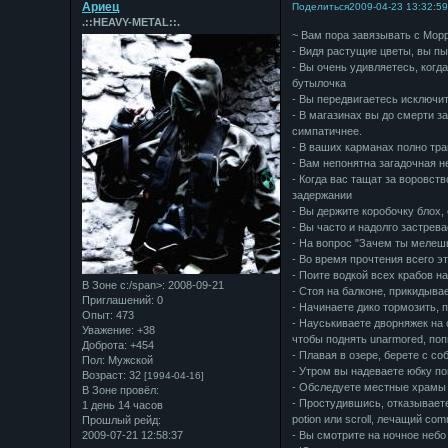
Ариец
Поделиться
2009-04-23 13:32:5
.::HEAVY-METAL::.
~ Вам пора завязывать с Морр
- Видя растущие цветы, вы пы
- Вы очень удивляетесь, когд
бутылочка
- Вы передвигаетесь исключи
- В магазинах вы до смерти з
симпатичнее.
- В ваших карманах полно трав
- Вам непонятна загадочная н
- Когда вас тащат за воровств
задержании
- Вы держите коробочку блох,
- Вы часто и надолго застрев
- На вопрос "Зачем ты мелешь
- Во время прочтения всего э
- Поите водкой всех крабов н
В Зоне с:/span>: 2008-09-21
- Стоя на балконе, прикидыва
Приглашений:
0
- Начинаете дико тормозить, 
Опыт:
473
- Науськиваете дворняжек на 
Уважение:
+38
чтобы поднять unarmored, поп
Доброта:
+454
- Плавая в озере, берете с с
Пол:
Мужской
- Утром вы надеваете юбку по
Возраст:
32
[1994-04-16]
- Обследуете местные храмы 
В Зоне провёл:
- Простудившись, отказываете
1 день 14 часов
potion или scroll, лечащий co
Прошлый рейд:
2009-07-21 12:58:37
- Вы смотрите на ночное небо