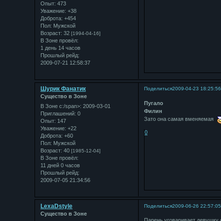
Опыт:
473
Уважение:
+38
Доброта:
+454
Пол:
Мужской
Возраст:
32
[1994-04-16]
В Зоне провёл:
1 день 14 часов
Прошлый рейд:
2009-07-21 12:58:37
Шурик Фанатик
Поделиться
2009-04-23 18:25:5
Существо в Зоне
Пугало
В Зоне с:/span>: 2009-03-01
Филин
Приглашений:
0
Зато она самая вменяемая
Опыт:
147
Уважение:
+22
0
Доброта:
+60
Пол:
Мужской
Возраст:
40
[1985-12-04]
В Зоне провёл:
11 дней 0 часов
Прошлый рейд:
2009-07-05 21:34:56
LexaDstyle
Поделиться
2009-06-26 22:57:0
Существо в Зоне
Парень уговаривает девушку 