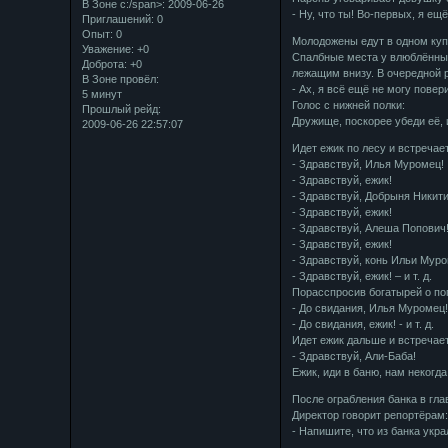
В Зоне с:/span>: 2009-06-26
- Ну, что ты! Во-первых, я ещ
Приглашений:
0
Опыт:
0
Молодожены едут в одном куп
Уважение:
+0
Спалбные места у влюблённых
Доброта:
+0
лежащим внизу. В очередной 
В Зоне провёл:
- Ах, я всё ещё не могу повер
5 минут
Голос с нижней полки:
Прошлый рейд:
Дружище, поскорее убеди её, 
2009-06-26 22:57:07
Идет ежик по лесу и встречае
- Здравствуй, Илья Муромец!
- Здравствуй, ежик!
- Здравствуй, Добрыня Никити
- Здравствуй, ежик!
- Здравствуй, Алеша Попович
- Здравствуй, ежик!
- Здравствуй, конь Ильи Муро
- Здравствуй, ежик! – и т. д.
Порасспросив богатырей о пог
- До свидания, Илья Муромец
- До свидания, ежик! - и т. д.
Идет ежик дальше и встречает
- Здравствуй, Али-Баба!
Ежик, иди в баню, нам некогда
После ограбления банка в гл
Директор говорит репортёрам
- Напишите, что из банка укр