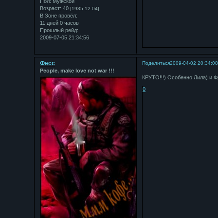
Пол:
Мужской
Возраст:
40
[1985-12-04]
В Зоне провёл:
11 дней 0 часов
Прошлый рейд:
2009-07-05 21:34:56
Фесс
Поделиться
2009-04-02 20:34:0
People, make love not war !!!
КРУТО!!!) Особенно Лила) и Фра
0