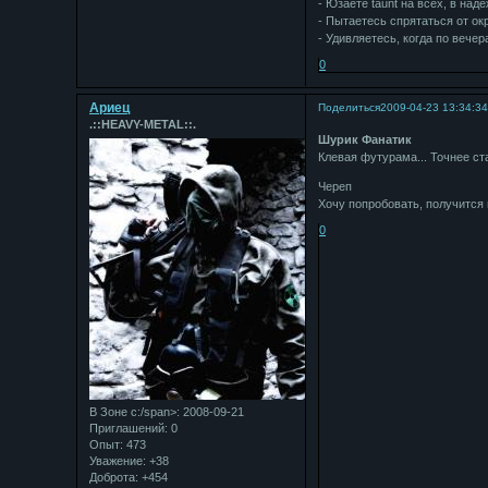
- Юзаете taunt на всех, в наде
- Пытаетесь спрятаться от ок
- Удивляетесь, когда по вече
0
Ариец
Поделиться
2009-04-23 13:34:3
.::HEAVY-METAL::.
Шурик Фанатик
Клевая футурама... Точнее ст
Череп
Хочу попробовать, получится и
0
В Зоне с:/span>: 2008-09-21
Приглашений:
0
Опыт:
473
Уважение:
+38
Доброта:
+454