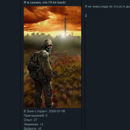
Я ж сказал, что I'll be back!
Я не знаю,сюда ли это,но я д
0
В Зоне с:/span>: 2009-07-08
Приглашений:
0
Опыт:
27
Уважение:
+1
Доброта:
+0