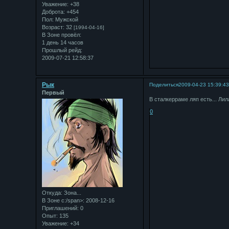
Уважение:
+38
Доброта:
+454
Пол:
Мужской
Возраст:
32
[1994-04-16]
В Зоне провёл:
1 день 14 часов
Прошлый рейд:
2009-07-21 12:58:37
Рык
Поделиться
2009-04-23 15:39:4
Первый
В сталкерраме ляп есть... Лила
0
Откуда:
Зона...
В Зоне с:/span>: 2008-12-16
Приглашений:
0
Опыт:
135
Уважение:
+34