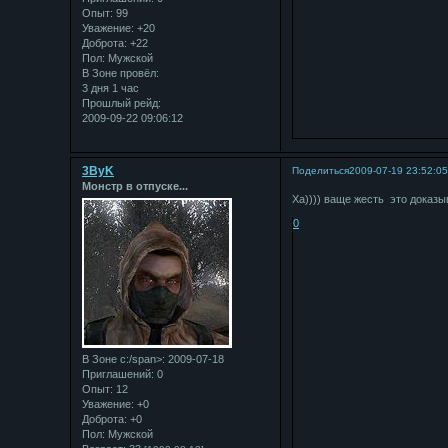
Опыт:
99
Уважение:
+20
Доброта:
+22
Пол:
Мужской
В Зоне провёл:
3 дня 1 час
Прошлый рейд:
2009-09-22 09:06:12
3ByK
Поделиться
2009-07-19 23:52:0
Монстр в отпуске...
Ха)))) ваще жесть это доказы
0
В Зоне с:/span>: 2009-07-18
Приглашений:
0
Опыт:
12
Уважение:
+0
Доброта:
+0
Пол:
Мужской