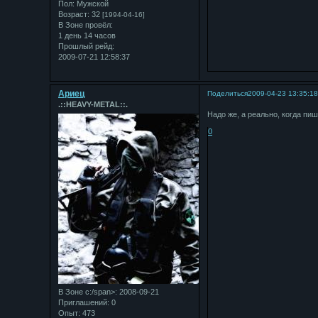
Пол:
Мужской
Возраст:
32
[1994-04-16]
В Зоне провёл:
1 день 14 часов
Прошлый рейд:
2009-07-21 12:58:37
Ариец
Поделиться
2009-04-23 13:35:1
.::HEAVY-METAL::.
Надо же, а реально, когда пи
0
В Зоне с:/span>: 2008-09-21
Приглашений:
0
Опыт:
473