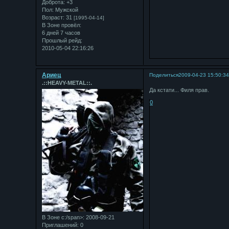
Доброта:
+3
Пол:
Мужской
Возраст:
31
[1995-04-14]
В Зоне провёл:
6 дней 7 часов
Прошлый рейд:
2010-05-04 22:16:26
Ариец
Поделиться
2009-04-23 15:50:3
.::HEAVY-METAL::.
Да кстати... Филя прав.
0
В Зоне с:/span>: 2008-09-21
Приглашений:
0