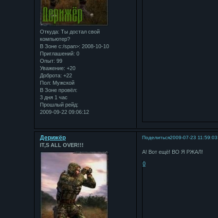
Откуда:
Ты достал свой
компьютер?
В Зоне с:/span>: 2008-10-10
Приглашений:
0
Опыт:
99
Уважение:
+20
Доброта:
+22
Пол:
Мужской
В Зоне провёл:
3 дня 1 час
Прошлый рейд:
2009-09-22 09:06:12
Дерижёр
Поделиться
2009-07-23 11:59:03
IT,S ALL OVER!!!
А! Вот ещё! ВО Я РЖАЛ!
0