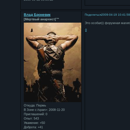
Влад Броневик
Поделиться
2009-04-19 10:41:5
[Мертвый анархист]™
Это особая)) форумная магия
0
Откуда:
Пермь
В Зоне с:/span>: 2008-11-20
Приглашений:
0
Опыт:
543
Уважение:
+50
Доброта:
+41