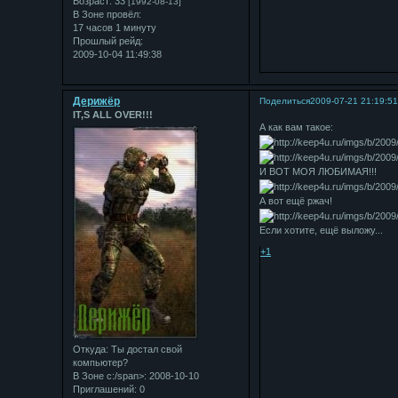
Возраст:
33
[1992-08-13]
В Зоне провёл:
17 часов 1 минуту
Прошлый рейд:
2009-10-04 11:49:38
Дерижёр
Поделиться
2009-07-21 21:19:5
IT,S ALL OVER!!!
А как вам такое:
И ВОТ МОЯ ЛЮБИМАЯ!!!
А вот ещё ржач!
Если хотите, ещё выложу...
+1
Откуда:
Ты достал свой
компьютер?
В Зоне с:/span>: 2008-10-10
Приглашений:
0