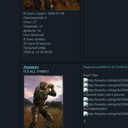
В Зоне с:/span>: 2009-07-08
Приглашений:
0
Опыт:
27
Уважение:
+1
Доброта:
+0
Пол:
Мужской
В Зоне провёл:
23 часа 43 минуты
Прошлый рейд:
2009-11-14 18:46:08
Дерижёр
Поделиться
2009-07-22 13:56:2
IT,S ALL OVER!!!
Ещё? Лан:
СВинной грип! уже в россии
ВИТАМИНЬКЕ!!!
0