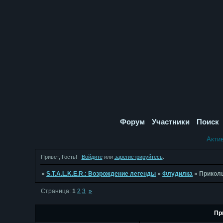
Форум
Участники
Поиск
Акти
Привет, Гость!
Войдите
или
зарегистрируйтесь
.
»
S.T.A.L.K.E.R.: Возрождение легенды
»
Флудилка
»
Прикол
Страница:
1
2
3
»
Пр