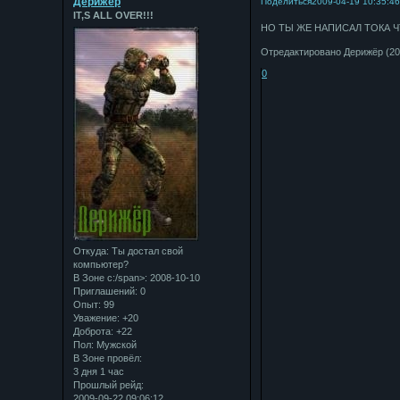
Дерижёр
Поделиться
2009-04-19 10:35:4
IT,S ALL OVER!!!
НО ТЫ ЖЕ НАПИСАЛ ТОКА Ч
Отредактировано Дерижёр (200
0
Откуда:
Ты достал свой
компьютер?
В Зоне с:/span>: 2008-10-10
Приглашений:
0
Опыт:
99
Уважение:
+20
Доброта:
+22
Пол:
Мужской
В Зоне провёл:
3 дня 1 час
Прошлый рейд:
2009-09-22 09:06:12