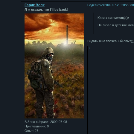
Гарик Волк
Поделиться
2009-07-20 20:29:3
Я ж сказал, что I'll be back!
Казак написал(а):
Не лизал в детстве мет
Видать был плачевный опыт))
0
В Зоне с:/span>: 2009-07-08
Приглашений:
0
Опыт:
27