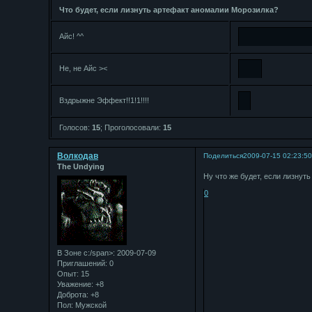
Что будет, если лизнуть артефакт аномалии Морозилка?
Айс! ^^
Не, не Айс ><
Вздрыжне Эффект!!1!1!!!!
Голосов:
15
;
Проголосовали:
15
Bолкодав
Поделиться
2009-07-15 02:23:5
The Undying
Ну что же будет, если лизнут
0
В Зоне с:/span>: 2009-07-09
Приглашений:
0
Опыт:
15
Уважение:
+8
Доброта:
+8
Пол:
Мужской