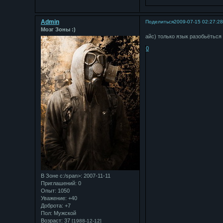
Admin
Поделиться
2009-07-15 02:27:2
Мозг Зоны :)
айс) только язык разобьёться
0
В Зоне с:/span>: 2007-11-11
Приглашений:
0
Опыт:
1050
Уважение:
+40
Доброта:
+7
Пол:
Мужской
Возраст:
37
[1988-12-12]