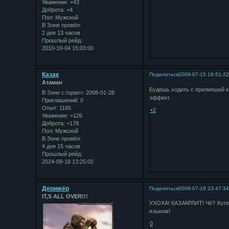
Уважение:
+43
Доброта:
+4
Пол:
Мужской
В Зоне провёл:
2 дня 13 часов
Прошлый рейд:
2010-10-04 15:03:00
Казак
Поделиться
2009-07-15 19:51:2
Атаман
Будешь ходить с прилипшей к
В Зоне с:/span>: 2008-01-28
эффект.
Приглашений:
0
Опыт:
1165
+2
Уважение:
+126
Доброта:
+178
Пол:
Мужской
В Зоне провёл:
4 дня 15 часов
Прошлый рейд:
2024-09-18 13:25:02
Дерижёр
Поделиться
2009-07-19 23:47:3
IT,S ALL OVER!!!
УХОХА! КАЗАКРЛИТ! Чё? Хотел
языком!
0