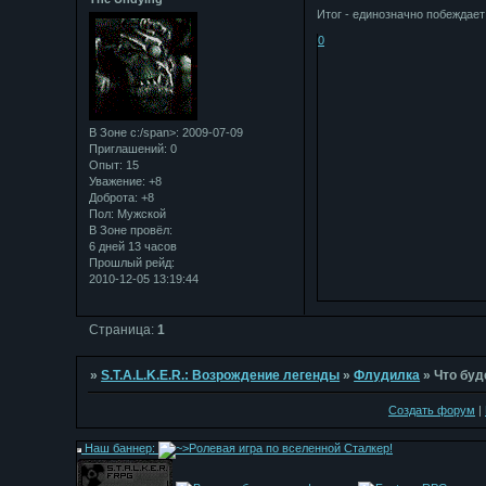
Итог - единозначно побеждает
0
В Зоне с:/span>: 2009-07-09
Приглашений:
0
Опыт:
15
Уважение:
+8
Доброта:
+8
Пол:
Мужской
В Зоне провёл:
6 дней 13 часов
Прошлый рейд:
2010-12-05 13:19:44
Страница:
1
»
S.T.A.L.K.E.R.: Возрождение легенды
»
Флудилка
»
Что буд
Создать форум
|
Наш баннер: