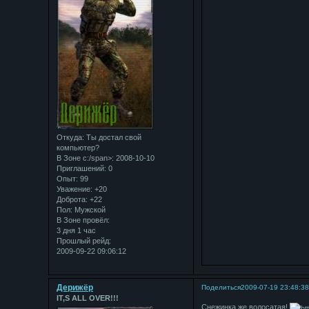
Откуда:
Ты достал свой
компьютер?
В Зоне с:/span>: 2008-10-10
Приглашений:
0
Опыт:
99
Уважение:
+20
Доброта:
+22
Пол:
Мужской
В Зоне провёл:
3 дня 1 час
Прошлый рейд:
2009-09-22 09:06:12
Дерижёр
Поделиться
2009-07-19 23:48:3
IT,S ALL OVER!!!
Снежинка же волосатая!