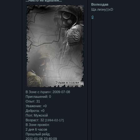
...Никто не идеален...
Bолкодав
Ща лизну))xD
0
В Зоне с:/span>: 2009-07-08
Приглашений:
0
Опыт:
31
Уважение:
+0
Доброта:
+0
Пол:
Мужской
Возраст:
32
[1994-02-17]
В Зоне провёл:
2 дня 6 часов
Прошлый рейд:
2011-01-06 23:40:09