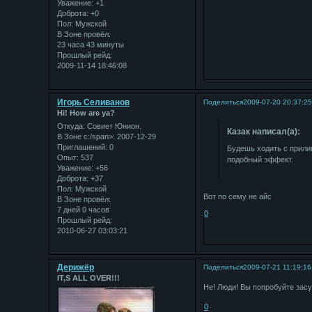
Уважение:
+1
Доброта:
+0
Пол:
Мужской
В Зоне провёл:
23 часа 43 минуты
Прошлый рейд:
2009-11-14 18:46:08
Игорь Селиванов
Поделиться
2009-07-20 20:37:2
Hi! How are ya?
Откуда:
Совиет Юнион.
Казак написал(а):
В Зоне с:/span>: 2007-12-29
Приглашений:
0
Будешь ходить с прилип
Опыт:
537
подобный эффект.
Уважение:
+56
Доброта:
+37
Пол:
Мужской
Вот по сему не айс
В Зоне провёл:
7 дней 0 часов
0
Прошлый рейд:
2010-06-27 03:03:21
Дерижёр
Поделиться
2009-07-21 11:19:16
IT,S ALL OVER!!!
Не! Люди! Вы попробуйте засу
0