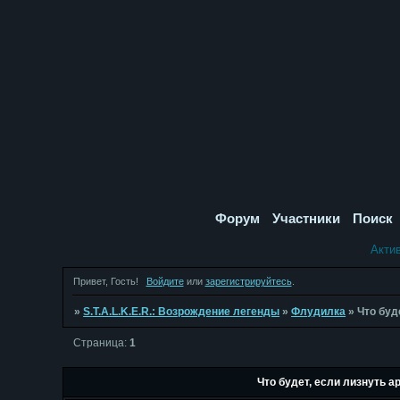
Форум
Участники
Поиск
Акти
Привет, Гость!
Войдите
или
зарегистрируйтесь
.
»
S.T.A.L.K.E.R.: Возрождение легенды
»
Флудилка
»
Что буд
Страница:
1
Что будет, если лизнуть 