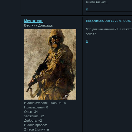
много таскать.
0
Мечтатель
Поделиться
2008-11-28 07:29:57
Вестник Джихада
Что для наёмников? Не кажетс
заказ?
0
В Зоне с:/span>: 2008-08-25
Приглашений:
0
Опыт:
34
Уважение:
+2
Доброта:
+2
В Зоне провёл:
2 часа 2 минуты