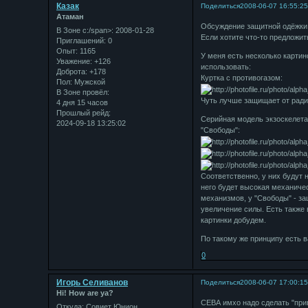
Казак
Поделиться
2008-06-07 16:55:2
Атаман
Обсуждение защитной одёжки 
В Зоне с:/span>: 2008-01-28
Если хотите что-то предложить
Приглашений:
0
Опыт:
1165
У меня есть несколько картин
Уважение:
+126
использовать:
Доброта:
+178
Куртка с противогазом:
Пол:
Мужской
В Зоне провёл:
Чуть лучше защищает от ради
4 дня 15 часов
Прошлый рейд:
Серийная модель экзоскелета,
2024-09-18 13:25:02
"Свободы":
Соответственно, у них будут 
него будет высокая механичес
механизмов, у "Свободы" - за
увеличение силы. Есть также 
картинки добудем.
По такому же принципу есть в
0
Игорь Селиванов
Поделиться
2008-06-07 17:00:1
Hi! How are ya?
СЕВА имхо надо сделать "прив
Откуда:
Совиет Юнион.