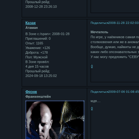
Прошлый рейд:
2008-12-28 23:26:10
Казак
Поделиться
2008-11-28 22:02:03
Атаман
Мечтатель
В Зоне с:/span>: 2008-01-28
По игре, у наёмников самая пл
Приглашений:
0
столкновения или же в аномал
Опыт:
1165
Вообще, думаю, наймиты не до
Уважение:
+126
каких-либо опознавательных з
Доброта:
+178
У нас могу предложить "СЕВУ
Пол:
Мужской
В Зоне провёл:
0
4 дня 15 часов
Прошлый рейд:
2024-09-18 13:25:02
Фрэнк
Поделиться
2009-07-06 01:08:4
Франкенштейн
мдя....
0