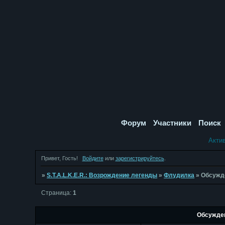
Форум
Участники
Поиск
Акти
Привет, Гость!
Войдите
или
зарегистрируйтесь
.
»
S.T.A.L.K.E.R.: Возрождение легенды
»
Флудилка
»
Обсужд
Страница:
1
Обсужден