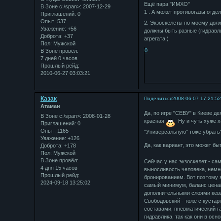
Ещё пара "ИМХО"
В Зоне с:/span>: 2007-12-29
1 . А может противогазы отде
Приглашений:
0
Опыт:
537
2. Экзоскелеты по моему дол
Уважение:
+56
должны быть разные (гидравли
Доброта:
+37
агрегата )
Пол:
Мужской
0
В Зоне провёл:
7 дней 0 часов
Прошлый рейд:
2010-06-27 03:03:21
Казак
Поделиться
2008-06-07 17:21:5
Атаман
Да, по игре "СЕВУ" в Киеве де
В Зоне с:/span>: 2008-01-28
красная
Ну и чуть хуже ха
Приглашений:
0
Опыт:
1165
"Универсальную" тоже убрать
Уважение:
+126
Да, как вариант, это может б
Доброта:
+178
Пол:
Мужской
В Зоне провёл:
Сейчас у нас экзоскелет - са
4 дня 15 часов
выносливость человека, немн
Прошлый рейд:
бронированием. Вот поэтому я
2024-09-18 13:25:02
самый минимум, баланс цена/
дополнительными слоями кевла
Свободовский - тоже с куста
составами, пневматический г
гидравлика, так как они в ос