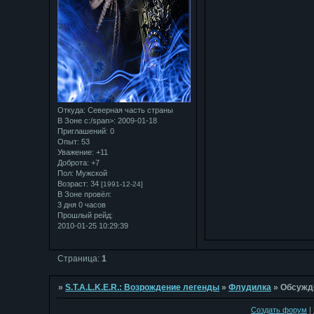
Откуда:
Северная часть страны
В Зоне с:/span>: 2009-01-18
Приглашений:
0
Опыт:
53
Уважение:
+11
Доброта:
+7
Пол:
Мужской
Возраст:
34
[1991-12-24]
В Зоне провёл:
3 дня 0 часов
Прошлый рейд:
2010-01-25 10:29:39
Страница:
1
»
S.T.A.L.K.E.R.: Возрождение легенды
»
Флудилка
»
Обсужд
Создать форум
|