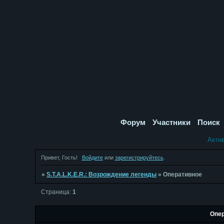
Форум
Участники
Поиск
Акти
Привет, Гость!
Войдите
или
зарегистрируйтесь
.
»
S.T.A.L.K.E.R.: Возрождение легенды
»
Оперативное
Страница:
1
Опер