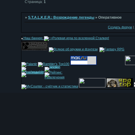
Страница:
1
»
S.T.A.L.K.E.R.: Возрождение легенды
»
Оперативное
Создать форум
|
Наш баннер: