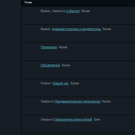
Тема
Важно:
Закрыта
События
Казак
Важно:
Администраторы и модераторы
Казак
Перемены
Казак
Объявления
Казак
Опрос:
Новый чат
Казак
Закрыта
Предварительная перекличка
Казак
Закрыта
Перекличка перед игрой
Шин