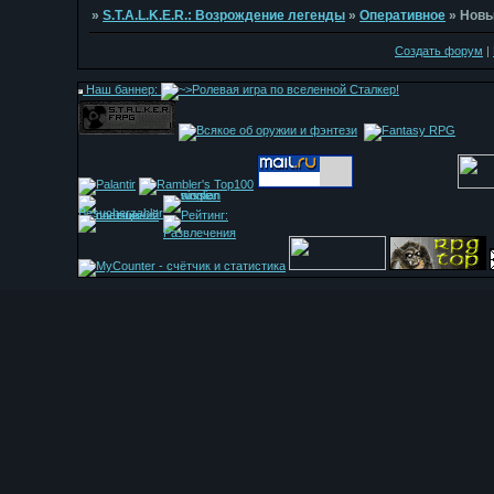
»
S.T.A.L.K.E.R.: Возрождение легенды
»
Оперативное
»
Новы
Создать форум
|
Наш баннер: