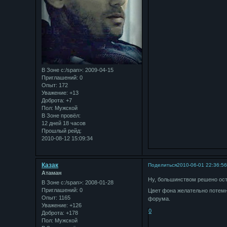
В Зоне с:/span>: 2009-04-15
Приглашений:
0
Опыт:
172
Уважение:
+13
Доброта:
+7
Пол:
Мужской
В Зоне провёл:
12 дней 18 часов
Прошлый рейд:
2010-08-12 15:09:34
Казак
Поделиться
2010-06-01 22:36:5
Атаман
Ну, большинством решено ост
В Зоне с:/span>: 2008-01-28
Приглашений:
0
Цвет фона желательно потемн
Опыт:
1165
форума.
Уважение:
+126
0
Доброта:
+178
Пол:
Мужской