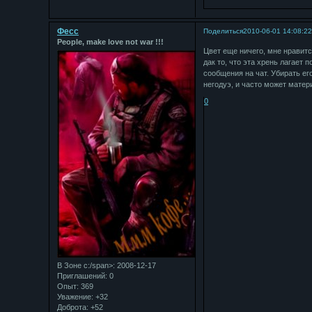
Фесс
Поделиться
2010-06-01 14:08:2
People, make love not war !!!
Цвет еще ничего, мне нравитс
дак то, что эта хрень лагает 
сообщения на чат. Убирать ег
негодуэ, и часто может материт
0
В Зоне с:/span>: 2008-12-17
Приглашений:
0
Опыт:
369
Уважение:
+32
Доброта:
+52