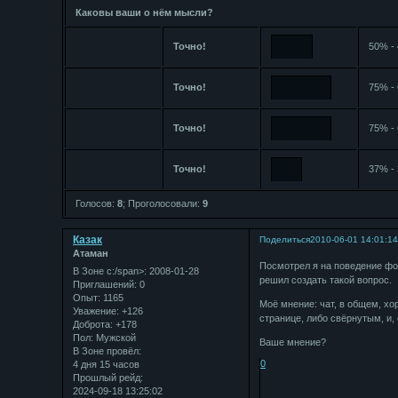
Каковы ваши о нём мысли?
Точно!
50% - 
Точно!
75% - 
Точно!
75% - 
Точно!
37% - 
Голосов:
8
;
Проголосовали:
9
Казак
Поделиться
2010-06-01 14:01:1
Атаман
Посмотрел я на поведение фо
В Зоне с:/span>: 2008-01-28
решил создать такой вопрос.
Приглашений:
0
Опыт:
1165
Моё мнение: чат, в общем, хо
Уважение:
+126
странице, либо свёрнутым, и,
Доброта:
+178
Пол:
Мужской
Ваше мнение?
В Зоне провёл:
0
4 дня 15 часов
Прошлый рейд:
2024-09-18 13:25:02