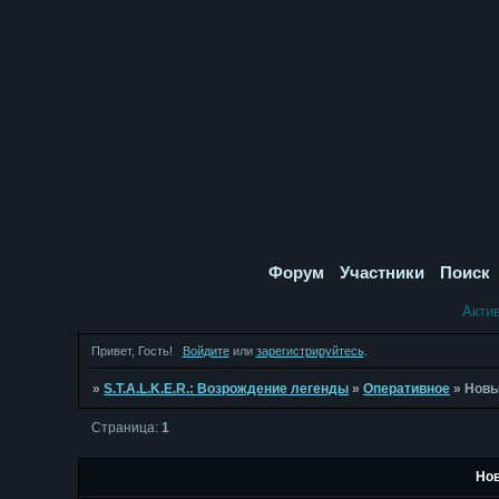
Форум
Участники
Поиск
Акти
Привет, Гость!
Войдите
или
зарегистрируйтесь
.
»
S.T.A.L.K.E.R.: Возрождение легенды
»
Оперативное
»
Новы
Страница:
1
Нов