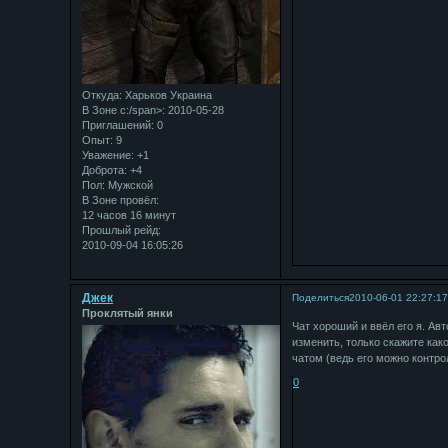
Откуда:
Харьков Украина
В Зоне с:/span>: 2010-05-28
Приглашений:
0
Опыт:
9
Уважение:
+1
Доброта:
+4
Пол:
Мужской
В Зоне провёл:
12 часов 16 минут
Прошлый рейд:
2010-09-04 16:05:26
Джек
Поделиться
2010-06-01 22:27:1
Проклятый янки
Чат хороший и ввёл его я. Ав
изменить, только скажите как
чатом (ведь его можно контро
0