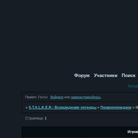
Форум
Участники
Поиск
Акти
Привет, Гость!
Войдите
или
зарегистрируйтесь
.
»
S.T.A.L.K.E.R.: Возрождение легенды
»
Первоочередное
»
И
Страница:
1
Игро