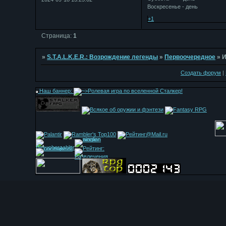
Воскресенье - день
+1
Страница:
1
»
S.T.A.L.K.E.R.: Возрождение легенды
»
Первоочередное
»
И
Создать форум
|
Наш баннер: