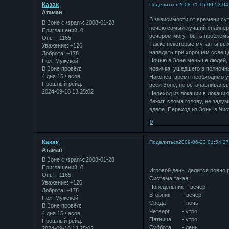
Казак
Поделиться
2008-11-15 00:53:04
Атаман
В зависимости от времени сут
В Зоне с:/span>: 2008-01-28
ночью самый лучший снайпер 
Приглашений:
0
вечером могут быть проблемы,
Опыт:
1165
Также некоторые мутанты выхо
Уважение:
+126
нападать при хорошем освещ
Доброта:
+178
Ночью в Зоне меньше людей, т
Пол:
Мужской
В Зоне провёл:
новичка, ушедшего в полночны
4 дня 15 часов
Наконец, время необходимо у
Прошлый рейд:
всей Зоне, не останавливаясь 
2024-09-18 13:25:02
Переход из локации в локацию
бежит, сломя голову, не зад
вдвое. Переход из Зоны в Чис
0
Казак
Поделиться
2009-06-23 01:54:2
Атаман
В Зоне с:/span>: 2008-01-28
Приглашений:
0
Игровой день делится ровно р
Опыт:
1165
Система такая:
Уважение:
+126
Понедельник - вечер
Доброта:
+178
Вторник - вечер
Пол:
Мужской
Среда - ночь
В Зоне провёл:
Четверг - утро
4 дня 15 часов
Пятница - утро
Прошлый рейд:
Суббота - день
2024-09-18 13:25:02