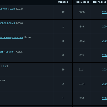
Ответов
Просмотров
Последнее
авила v 2.9b
Казак
12
6030
201
ровое время
Казак
1
549
200
исок товаров и цен
Казак
8
5963
200
ыт и звания
Казак
0
855
200
[
1
2
]
36
2114
201
азак
2
2184
200
1
390
200