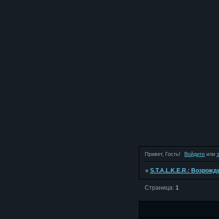
Привет, Гость!
Войдите
или
»
S.T.A.L.K.E.R.: Возрож
Страница:
1