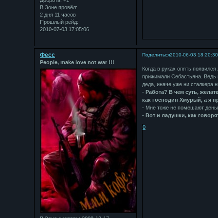
В Зоне провёл:
2 дня 11 часов
Прошлый рейд:
2010-07-03 17:05:06
Фесс
Поделиться
2010-06-03 18:20:3
People, make love not war !!!
Когда в руках опять появился
прижимали Себастьяна. Ведь в
деда, иначе уже ни сталкера 
-
Работа? В чем суть, желат
как господин Хмурый, а я п
- Мне тоже не помешают деньги
-
Вот и ладушки, как говоря
0