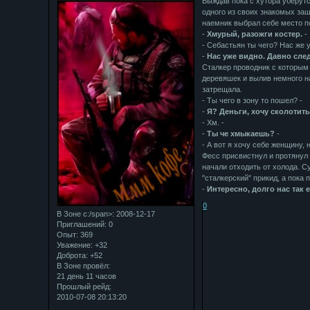
Выждав пока с хутора уберутс
одного из своих знакомых заш
наемник выбрал себе место по
-
Хмурый, разожги костер.
-
- Себастьян ты чего? Нас же у
-
Нас уже видно. Давно след
Сталкер проводник с которым
деревяшек и вылив немного на
затрещала.
- Ты чего в зону то пошел? -
-
Я? Деньги, хочу сколотить
- Хм. -
-
Ты че хмыкаешь?
-
- А вот я хочу себе женщину, 
Фесс присвистнул и протянул 
начали отходить от холода. С
"сталкерский" прикид, а пока
-
Интересно, долго нас так 
0
В Зоне с:/span>: 2008-12-17
Приглашений:
0
Опыт:
369
Уважение:
+32
Доброта:
+52
В Зоне провёл:
21 день 11 часов
Прошлый рейд:
2010-07-08 20:13:20