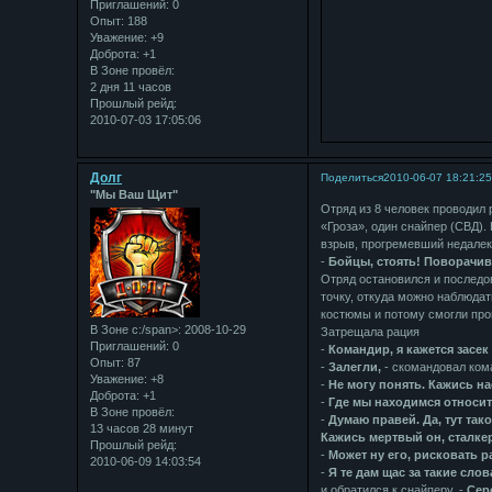
Приглашений:
0
Опыт:
188
Уважение:
+9
Доброта:
+1
В Зоне провёл:
2 дня 11 часов
Прошлый рейд:
2010-07-03 17:05:06
Долг
Поделиться
2010-06-07 18:21:2
"Мы Ваш Щит"
Отряд из 8 человек проводил 
«Гроза», один снайпер (СВД).
взрыв, прогремевший недалеко
-
Бойцы, стоять! Поворачив
Отряд остановился и последо
точку, откуда можно наблюда
костюмы и потому смогли прой
В Зоне с:/span>: 2008-10-29
Затрещала рация
Приглашений:
0
-
Командир, я кажется засек
Опыт:
87
-
Залегли,
- скомандовал кома
Уважение:
+8
-
Не могу понять. Кажись на
Доброта:
+1
-
Где мы находимся относи
В Зоне провёл:
-
Думаю правей. Да, тут так
13 часов 28 минут
Кажись мертвый он, сталкер
Прошлый рейд:
-
Может ну его, рисковать р
2010-06-09 14:03:54
-
Я те дам щас за такие сло
и обратился к снайперу, -
Сер