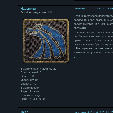
Наёмники
Поделиться
2010-04-25 20:33:1
Good money - good kill
Истинные хозяева панского ху
последних слов, сказанных С
солдат никогда ни с чем не сп
автомата...
Непрошеных гостей здесь не л
они были бы уже как нескольк
другие планы... Так что ещё
вышел высокий бритый мужчин
- Господа, медленно положи
мужчина по русски но с явны
0
В Зоне с:/span>: 2008-07-29
Приглашений:
0
Опыт:
188
Уважение:
+9
Доброта:
+1
В Зоне провёл:
2 дня 11 часов
Прошлый рейд:
2010-07-03 17:05:06
Фесс
Поделиться
2010-04-25 20:39:5