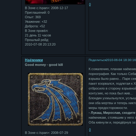
0
В Зоне с:/span>: 2008-12-17
Приглашений:
0
Опыт:
369
Уважение:
+32
Доброта:
+52
В Зоне провёл:
21 день 11 часов
Прошлый рейд:
2010-07-08 20:13:20
Наёмники
Поделиться
2010-06-04 18:30:1
Good money - good kill
К сожалению, планам наёмника
порнография. Как только Себа
взрыва было равно... Паре се
пакет взорвался, подлетая к 
отбросило в сторону взрывной
контузию, но пока был жив...
Блондин ухмыльнулся, услышав
они оба мертвы и теперь никто
меры предосторожности.
- Лукаш, Мирослав, сходите 
наёмникам, стоявшим у него з
Оба кивнули и, передёрнув з
0
В Зоне с:/span>: 2008-07-29