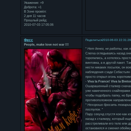
Уважение:
+9
Доброта:
+1
В Зоне провёл:
2 дня 11 часов
Прошлый рейд:
2010-07-03 17:05:06
Фесс
Поделиться
2010-06-03 22:31:2
People, make love not war !!!
"
Нет денег, не работы, как 
Слегка оглядываясь назад они
торопились, а хотелось прост
винтовка, а в другой пакет. Т
нести никаких посылок, он в
наблюдения сзади Себастьян в
просто открыл огонь коротким
-
Viva la France! Viva la Breto
Ошарашенный сталкер сначала
уже намеченного снайперами 
чтобы подобрать папку, но Бр
противоположном направлении
"
Нехорошо бросать товарище
поступок.
"
Пару секунд спустя кое-как и
назад к сталкеру, который ещ
расстреливали его тело или др
остановился и сменил обойму 