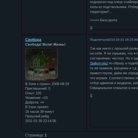
подхватил под плеце снайпера
хаты из подствольника. Отряд
территории"...
====> База долга
0
Свобода
Поделиться
2010-10-31 16:25:4
Свобода! Воля! Жизнь!
Так как никто с прошлой ролк
на себя. Я не скрываю, что я
составление, честно). Но я (д
Stalkerrola2
по образу и подоб
те же правила, расценки и т.д
приветствуем, даём им опреде
что играем. Соответственно о
отбор админов и модером, раб
В Зоне с:/span>: 2008-08-29
Официальное открытие и начал
Приглашений:
0
Опыт:
220
0
Уважение:
+15
Доброта:
+4
В Зоне провёл:
16 часов 39 минут
Прошлый рейд:
2011-01-30 23:14:56
Страница:
1