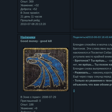
Опыт:
369
Уважение:
+32
Доброта:
+52
В Зоне провёл:
21 день 11 часов
Прошлый рейд:
2010-07-08 20:13:20
Наёмники
Поделиться
2010-06-03 16:43:4
Good money - good kill
Блондин спокойно и молча сл
Бретонов. Эти слова явно выз
наклонился.и Посветил Себаст
уступило место крайней вним
- Бретонов? Ты врёшь...
- с
нет,
не врёшь... Ты похож на 
Блондин снова выпрямился и 
- Развязать...
- наконец корот
Ещё через пару секунд перед
- Только из уважения к тво
объяснять что вам обоим рты
0
В Зоне с:/span>: 2008-07-29
Приглашений:
0
Опыт:
188
Уважение:
+9
Доброта:
+1