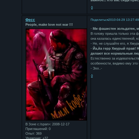
0
Фесс
Поделиться
2010-04-29 13:27:4
People, make love not war !!!
-
Ми фашистен зольдатен, м
В голову пришла только эта ф
она казалась единственной, к
- Не, не слушайте его, я Хмур
-
Йа,йа герр Хмурый прав! Н
делают все нормальные люд
Естественно за издевательст
особенности, видимо ему это 
- Эхх..-
0
В Зоне с:/span>: 2008-12-17
Приглашений:
0
Опыт:
369
Уважение:
+32