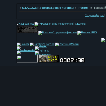
»
S.T.A.L.K.E.R.: Возрождение легенды
»
"Росток"
»
"Панский
Создать форум
|
Наш баннер: