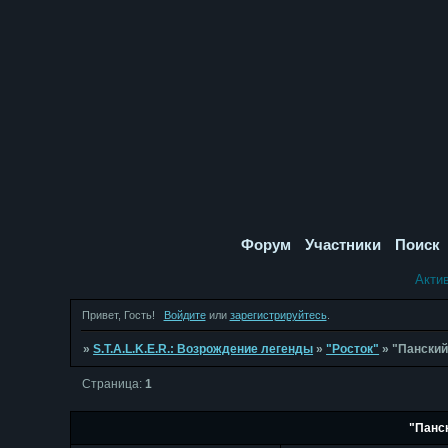
Форум
Участники
Поиск
Акти
Привет, Гость!
Войдите
или
зарегистрируйтесь
.
»
S.T.A.L.K.E.R.: Возрождение легенды
»
"Росток"
»
"Панский
Страница:
1
"Панс