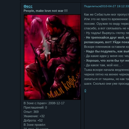
Фесс
Поделиться
2010-04-27 19:12:3
People, make love not war !!!
Как же Себастьян мог пропуст
Или это не просто временное 
похоже. Оружие по виду первок
спасибо, а вот связывать не н
- Ну падлы! Вырвусь глотку пе
-
Не трепехайся друг мой, ил
релаксацию, вот! Уйди пока 
Вскоре пленников оставили ко
-
Надо бы подумать, как вы
- Да какие идеи у меня нос че
-
Хорошо, что хотя бы тут н
- Да какое там, мой нос... -
Тьма вскоре начала медленно 
черное пятно на менее черно
лопаться от тишины, но как 
шаги. Сколько они уже просид
0
В Зоне с:/span>: 2008-12-17
Приглашений:
0
Опыт:
369
Уважение:
+32
Доброта:
+52
В Зоне провёл: