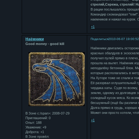
стреляй,Сережа, стреляй! Н
В рации послышалось прощальн
Командир скомандовал "пли!"
наемников и нажал на курок.
+1
Наёмники
Поделиться
2010-06-07 19:00:5
Good money - good kill
Наёмники двигались осторожн
красных обалдуев в экзоскеле
получил пулей прямо в плечо,
прошла на вылет. Наёмник изд
неподалёку бетонный блок. Ми
которые располагались в метра
На Хуторе тоже не спали и то
Её разорвал оглушительный г
чердака хаты. Судя по всему
землю, одному из долговцев э
солидный кусок мяса. Ко всем
бесшумный (ещё бы различи п
Долга прямо в грудь, хорошо х
Может они просто хотели, чт
В Зоне с:/span>: 2008-07-29
Приглашений:
0
+1
Опыт:
188
Уважение:
+9
Доброта:
+1
В Зоне провёл: