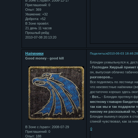
В Зоне с:/span>: 2008-12-17
Приглашений:
0
Опыт:
369
Уважение:
+32
Доброта:
+52
В Зоне провёл:
21 день 11 часов
Прошлый рейд:
2010-07-08 20:13:20
Наёмники
Поделиться
2010-06-03 18:46:2
Good money - good kill
Блондин ухмыльнулся и, доста
- Господин Хмурый примет п
он, выпуская облачко табачно
разговоров...
Все поднялись по лестнице на
что неизвестные наёмники (в
достаточно хорошо здесь окоп
- Вот...
- Блондин протянул фр
местному главарю бандитов,
так как мы и так подарили т
никому не рассказывай то, ч
Блондин выкинул окурок в сто
спиной чувствовал, как за ним
В Зоне с:/span>: 2008-07-29
0
Приглашений:
0
Опыт:
188