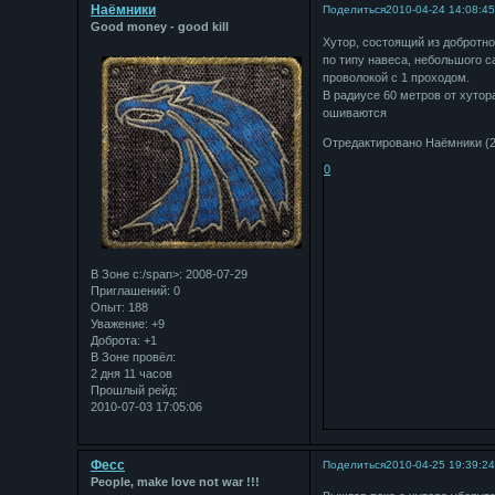
Наёмники
Поделиться
2010-04-24 14:08:4
Good money - good kill
Хутор, состоящий из добротн
по типу навеса, небольшого с
проволокой с 1 проходом.
В радиусе 60 метров от хутора
ошиваются
Отредактировано Наёмники (20
0
В Зоне с:/span>: 2008-07-29
Приглашений:
0
Опыт:
188
Уважение:
+9
Доброта:
+1
В Зоне провёл:
2 дня 11 часов
Прошлый рейд:
2010-07-03 17:05:06
Фесс
Поделиться
2010-04-25 19:39:2
People, make love not war !!!