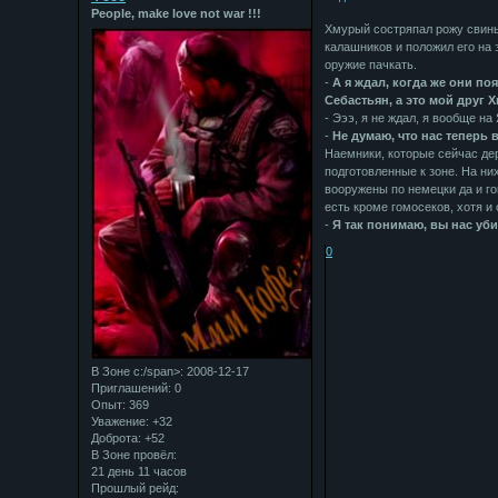
People, make love not war !!!
Хмурый состряпал рожу свиньи
калашников и положил его на 
оружие пачкать.
-
А я ждал, когда же они поя
Себастьян, а это мой друг 
- Эээ, я не ждал, я вообще на
-
Не думаю, что нас теперь 
Наемники, которые сейчас дер
подготовленные к зоне. На ни
вооружены по немецки да и го
есть кроме гомосеков, хотя и 
-
Я так понимаю, вы нас уби
0
В Зоне с:/span>: 2008-12-17
Приглашений:
0
Опыт:
369
Уважение:
+32
Доброта:
+52
В Зоне провёл:
21 день 11 часов
Прошлый рейд: