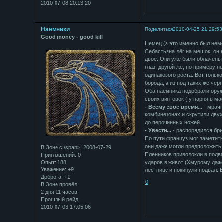
2010-07-08 20:13:20
Наёмники
Поделиться
2010-04-25 21:29:5
Good money - good kill
Немец (а это именно был нем
Себастьяна лёг на мешок, он
двое. Они уже были облачены
глаз, другой же, по примеру 
одинакового роста. Вот толь
борода, а из под таких же чёр
Оба наёмника подобрали оруж
своих винтовок ( у парня в 
- Всему своё время...
- мрач
комбинезонах и скрутили двух
до перочинных ножей.
- Увести...
- распорядился бри
По пути француз мог заметить
они даже могли предположить
В Зоне с:/span>: 2008-07-29
Пленников приволокли в подва
Приглашений:
0
Опыт:
188
ударов в живот (Хмурому даже
Уважение:
+9
лестнице и покинули подвал. 
Доброта:
+1
0
В Зоне провёл:
2 дня 11 часов
Прошлый рейд:
2010-07-03 17:05:06