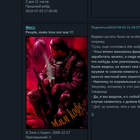
2 дня 11 часов
Прошлый рейд:
2010-07-03 17:05:06
Фесс
Поделиться
2010-06-02 21:19:0
People, make love not war !!!
Видимо шутить было не особо 
теорему.
"
Суки, еще сочтемся где ниб
-
Чтьо вечно виноваты фран
заработать можно, а сюда 
что нибудь или уничтожать
были видны, но может они 
оружия то совсем немного.
просто местный мне окрест
- Наконец-то нормальные с
Хмурому, которому в этот раз
товарища.
-
Да, и вы видели, я с собо
случае свяжитесь с домом 
"
Дед, ну конечно, кто у нас 
0
В Зоне с:/span>: 2008-12-17
Приглашений:
0