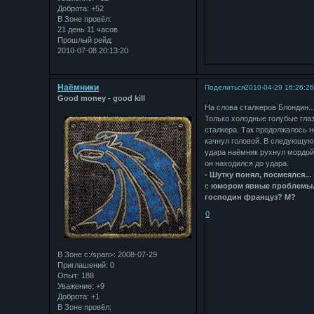
Доброта:
+52
В Зоне провёл:
21 день 11 часов
Прошлый рейд:
2010-07-08 20:13:20
Наёмники
Поделиться
2010-04-29 16:26:2
Good money - good kill
На слова сталкеров Блондин...
Только холодные голубые глаз
сталкера. Так продолжалось н
качнул головой. В следующую
удара наёмник рухнул мордой 
он находился до удара.
- Шутку понял, посмеялся...
с
юмором явные проблемы...Я
господин француз? М?
0
В Зоне с:/span>: 2008-07-29
Приглашений:
0
Опыт:
188
Уважение:
+9
Доброта:
+1
В Зоне провёл: