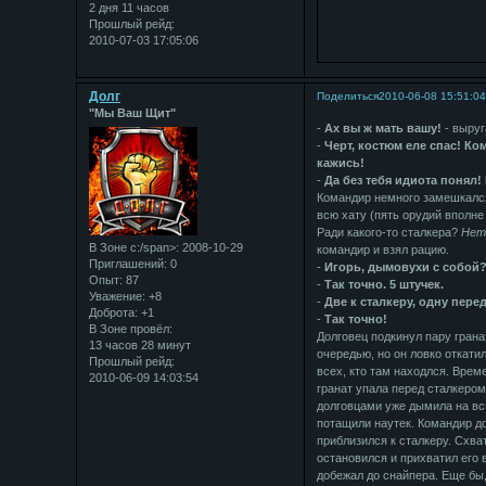
2 дня 11 часов
Прошлый рейд:
2010-07-03 17:05:06
Долг
Поделиться
2010-06-08 15:51:0
"Мы Ваш Щит"
-
Ах вы ж мать вашу!
- выруг
-
Черт, костюм еле спас! Ком
кажись!
-
Да без тебя идиота понял!
Командир немного замешкался
всю хату (пять орудий вполне
Ради какого-то сталкера?
Нет
В Зоне с:/span>: 2008-10-29
командир и взял рацию.
Приглашений:
0
-
Игорь, дымовухи с собой
Опыт:
87
-
Так точно. 5 штучек.
Уважение:
+8
-
Две к сталкеру, одну пере
Доброта:
+1
-
Так точно!
В Зоне провёл:
Долговец подкинул пару грана
13 часов 28 минут
очередью, но он ловко откати
Прошлый рейд:
всех, кто там находлся. Врем
2010-06-09 14:03:54
гранат упала перед сталкером
долговцами уже дымила на всю
потащили наутек. Командир до
приблизился к сталкеру. Схват
остановился и прихватил его
добежал до снайпера. Еще бы, 