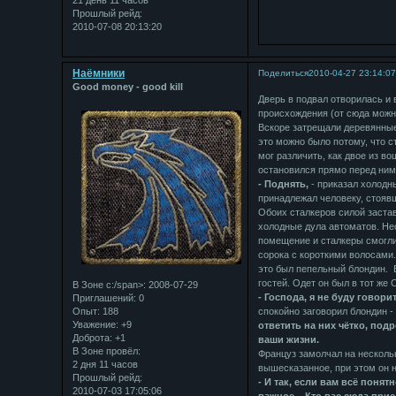
21 день 11 часов
Прошлый рейд:
2010-07-08 20:13:20
Наёмники
Поделиться
2010-04-27 23:14:0
Good money - good kill
Дверь в подвал отворилась и 
происхождения (от сюда можно
Вскоре затрещали деревянные
это можно было потому, что 
мог различить, как двое из в
остановился прямо перед ним
- Поднять,
- приказал холодн
принадлежал человеку, стояв
Обоих сталкеров силой застав
холодные дула автоматов. Не
помещение и сталкеры смогли
сорока с короткими волосами.
это был пепельный блондин. 
гостей. Одет он был в тот же 
В Зоне с:/span>: 2008-07-29
- Господа, я не буду говори
Приглашений:
0
Опыт:
188
спокойно заговорил блондин 
Уважение:
+9
ответить на них чётко, подр
Доброта:
+1
ваши жизни.
В Зоне провёл:
Француз замолчал на нескольк
2 дня 11 часов
вышесказанное, при этом он 
Прошлый рейд:
- И так, если вам всё понят
2010-07-03 17:05:06
важное... Кто вас сюда при