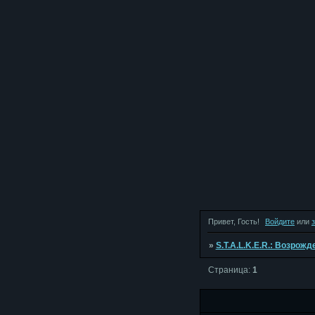
Привет, Гость!
Войдите
или
»
S.T.A.L.K.E.R.: Возрож
Страница:
1