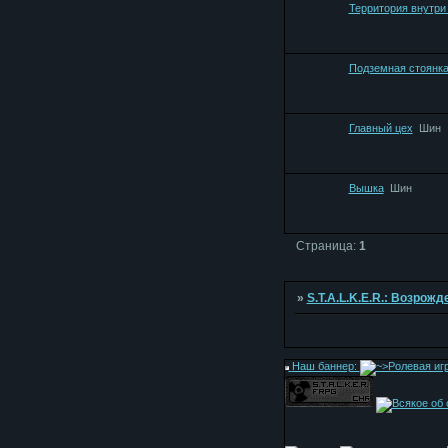
Территория внутри 
Подземная стоянк
Главный цех
Шин
Вышка
Шин
Страница:
1
»
S.T.A.L.K.E.R.: Возрож
Наш баннер: