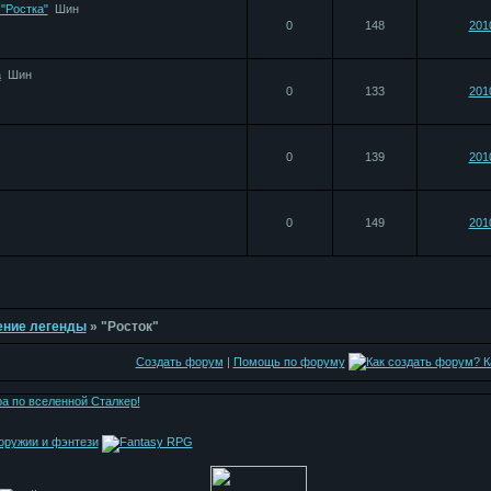
"Ростка"
Шин
0
148
201
а
Шин
0
133
201
0
139
201
0
149
201
дение легенды
»
"Росток"
Создать форум
|
Помощь по форуму