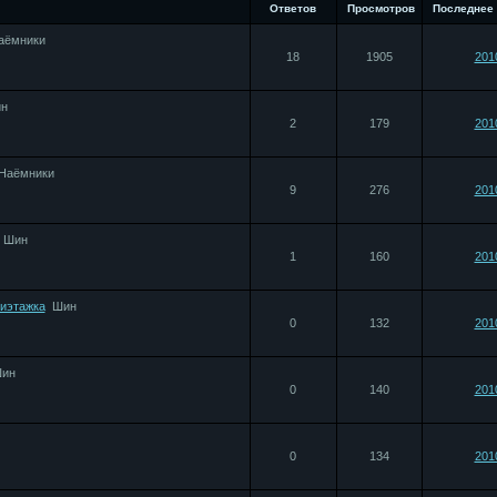
Ответов
Просмотров
Последнее
аёмники
18
1905
201
н
2
179
201
Наёмники
9
276
201
Шин
1
160
201
иэтажка
Шин
0
132
201
ин
0
140
201
0
134
201