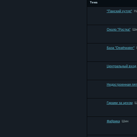
Тема
"Панский хутор"
Н
Около "Ростка"
Ши
База "Deathwater"
Центральный вход
Недостроенная пят
Гаражи за цехом
Ш
Фабрика
Шин