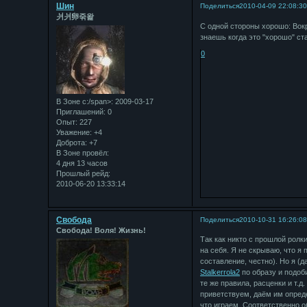
Шин
Поделиться
2010-04-09 22:08:3
⽙⽙卵죾왍
С одной стороны хорошо: Вокр
знаешь когда это "хорошо" ст
0
В Зоне с:/span>: 2009-03-17
Приглашений:
0
Опыт:
227
Уважение:
+4
Доброта:
+7
В Зоне провёл:
4 дня 13 часов
Прошлый рейд:
2010-06-20 13:33:14
Свобода
Поделиться
2010-10-31 16:26:0
Свобода! Воля! Жизнь!
Так как никто с прошлой ролк
на себя. Я не скрываю, что я
составление, честно). Но я (д
Stalkerrola2
по образу и подоб
те же правила, расценки и т.д
приветствуем, даём им опреде
что играем. Соответственно о