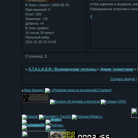
отбор админов и модером, раб
В Зоне с:/span>: 2008-08-29
Официальное открытие и начал
Приглашений:
0
Опыт:
220
0
Уважение:
+15
Доброта:
+4
В Зоне провёл:
16 часов 39 минут
Прошлый рейд:
2011-01-30 23:14:56
Страница:
1
»
S.T.A.L.K.E.R.: Возрождение легенды
»
Дикие территории
»
Создать форум
|
Наш баннер: