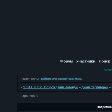
Форум
Участники
Поиск
Акти
Привет, Гость!
Войдите
или
зарегистрируйтесь
.
»
S.T.A.L.K.E.R.: Возрождение легенды
»
Дикие территории
»
Страница:
1
Подземна