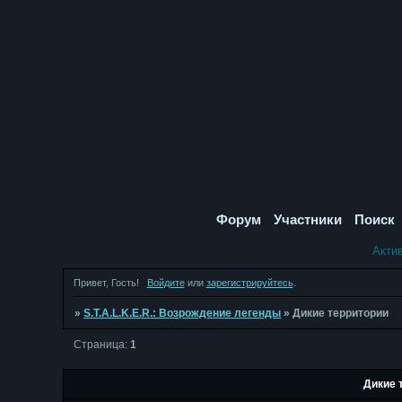
Форум
Участники
Поиск
Акти
Привет, Гость!
Войдите
или
зарегистрируйтесь
.
»
S.T.A.L.K.E.R.: Возрождение легенды
»
Дикие территории
Страница:
1
Дикие 