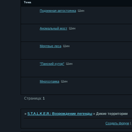
Тема
Подземная автостоянка
Шин
Аномальный мост
Шин
Мертвые леса
Шин
"Панский хутор"
Шин
Многоэтажка
Шин
Страница:
1
»
S.T.A.L.K.E.R.: Возрождение легенды
»
Дикие территории
Создать форум
|