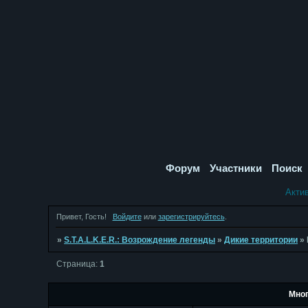
Форум
Участники
Поиск
Акти
Привет, Гость!
Войдите
или
зарегистрируйтесь
.
»
S.T.A.L.K.E.R.: Возрождение легенды
»
Дикие территории
»
Страница:
1
Мног