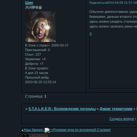
Шин
Поделиться
2010-04-09 21:57:1
⽙⽙卵죾왍
Обычное девятиэтажное здани
бюрерами, дальше второго эта
здесь можно увидеть сталкеро
здесь можно зализать раны не
0
В Зоне с:/span>: 2009-03-17
Приглашений:
0
Опыт:
227
Уважение:
+4
Доброта:
+7
В Зоне провёл:
4 дня 13 часов
Прошлый рейд:
2010-06-20 13:33:14
Страница:
1
»
S.T.A.L.K.E.R.: Возрождение легенды
»
Дикие территории
»
Создать форум
|
Наш баннер: