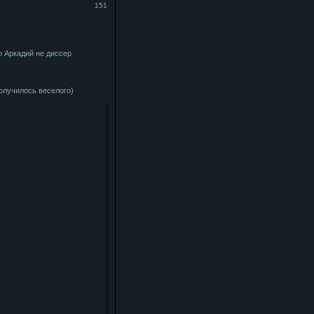
151
о Аркадий не диссер
получилось веселого)