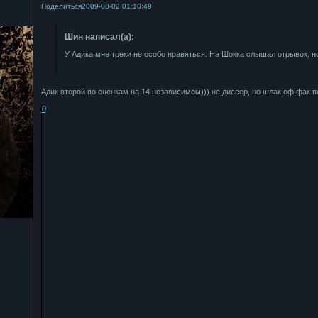
Поделиться
2009-08-02 01:10:49
Шин написал(а):
У Адика мне треки не особо нравяться. На Шокка слышал отрывок, н
Адик второй по оценкам на 14 независимом))) не диссёр, но шлак оф фак 
0