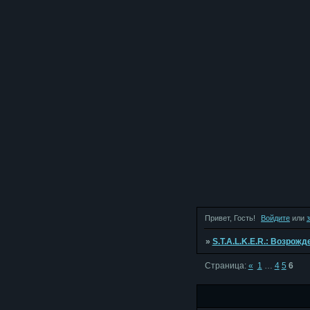
Привет, Гость!
Войдите
или
»
S.T.A.L.K.E.R.: Возрож
Страница:
«
1
…
4
5
6