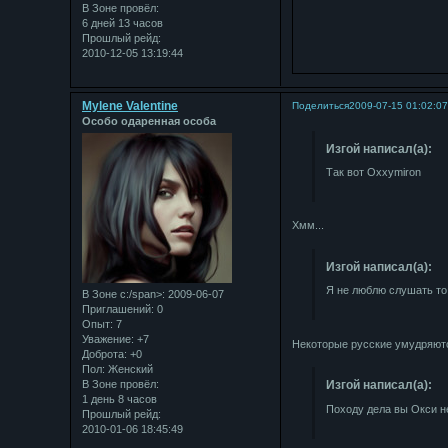
В Зоне провёл:
6 дней 13 часов
Прошлый рейд:
2010-12-05 13:19:44
Mylene Valentine
Поделиться
2009-07-15 01:02:0
Особо одаренная особа
Изгой написал(а):
Так вот Oxxymiron
Хмм...
Изгой написал(а):
Я не люблю слушать то,
В Зоне с:/span>: 2009-06-07
Приглашений:
0
Опыт:
7
Уважение:
+7
Некоторые русские умудряются
Доброта:
+0
Пол:
Женский
В Зоне провёл:
Изгой написал(а):
1 день 8 часов
Походу дела вы Окси не
Прошлый рейд:
2010-01-06 18:45:49