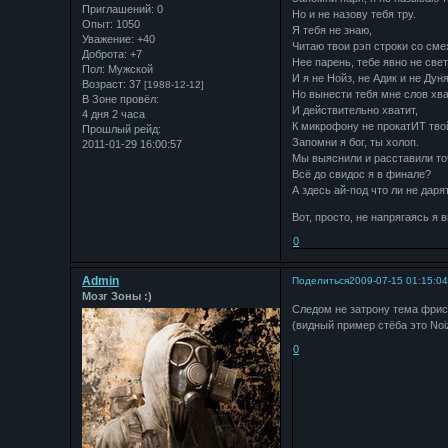
Приглашений:
0
Но и не назову тебя тру.
Опыт:
1050
Я тебя не знаю,
Уважение:
+40
Читаю твои рэп строки со сме
Доброта:
+7
Нее парень, тебе явно не све
Пол:
Мужской
И я не Нойз, не Адик и не Дуня
Возраст:
37
[1988-12-12]
Но вынести тебя мне слов хва
В Зоне провёл:
И действительно хватит,
4 дня 2 часа
К микрофону не прокатИТ тво
Прошлый рейд:
Запомни я бог, ты холоп.
2011-01-29 16:00:57
Мы выяснили и расставили точк
Всё до свидос я в финале?
А здесь ай-под что ли не даря
Вот, просто, не напрягаясь я 
0
Admin
Поделиться
2009-07-15 01:15:0
Мозг Зоны :)
Следом не затрону тема фрист
(видный пример стёба это Noi
0