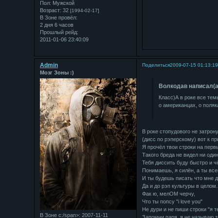
Пол:
Мужской
Возраст:
32
[1994-02-17]
В Зоне провёл:
2 дня 6 часов
Прошлый рейд:
2011-01-06 23:40:09
Admin
Поделиться
2009-07-15 01:13:1
Мозг Зоны :)
Bолкодав написал(а
Класс)А в роке все темы
о американцах, о поляка
В роке стопудового не затрон
(дисс по рэперскому) вот к пр
Я прочёл твои строки на перв
Такого бреда не видел ни оди
Тебя диссить буду быстро и ч
Понимаешь, я силён, а ты все
И ты будешь писать что мне 
Да и до рэп культуры в целом.
Фак ю, мелОМ черчу,
Что ты попсу "i love you"
Не дури и не пиши строки "я т
В Зоне с:/span>: 2007-11-11
Запомни паря, я не называю т