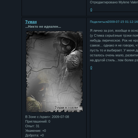
Отредактировано Mylene Valent
0
Туман
Поделиться
2009-07-15 01:12:1
...Никто не идеален...
Я лично за рэп, вообще в осн
(у Стима серьёзные трэки появ
нибудь лирическое. Рок не нра
самое... однако я не говорю, 
пусть то и выбирает. У меня д
осталось очень мало, развитие
на другой стиль...тем более р
0
В Зоне с:/span>: 2009-07-08
Приглашений:
0
Опыт:
31
Уважение:
+0
Доброта:
+0