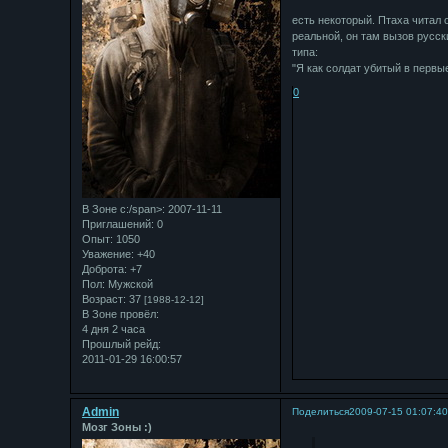
есть некоторый. Птаха читал о
реальной, он там вызов русск
типа:
"Я как солдат убитый в первы
0
В Зоне с:/span>: 2007-11-11
Приглашений:
0
Опыт:
1050
Уважение:
+40
Доброта:
+7
Пол:
Мужской
Возраст:
37
[1988-12-12]
В Зоне провёл:
4 дня 2 часа
Прошлый рейд:
2011-01-29 16:00:57
Admin
Поделиться
2009-07-15 01:07:4
Мозг Зоны :)