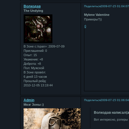
Bолкодав
Поделиться
2009-07-15 01:04:0
The Undying
Mylene Valentine
Примеры?))
0
В Зоне с:/span>: 2009-07-09
Приглашений:
0
Опыт:
15
Уважение:
+8
Доброта:
+8
Пол:
Мужской
В Зоне провёл:
6 дней 13 часов
Прошлый рейд:
2010-12-05 13:19:44
Admin
Поделиться
2009-07-15 01:06:0
Мозг Зоны :)
Bолкодав написал(а
Вот интересно, рэперы