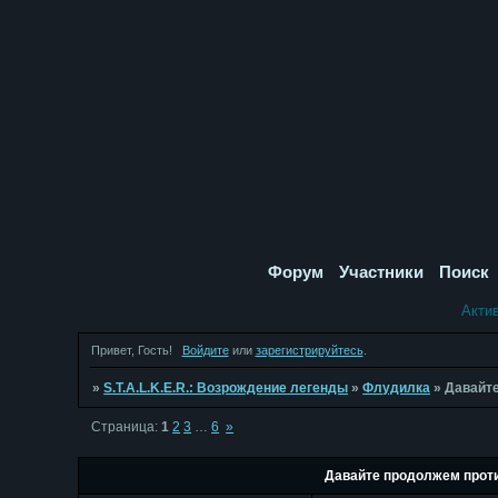
Форум
Участники
Поиск
Акти
Привет, Гость!
Войдите
или
зарегистрируйтесь
.
»
S.T.A.L.K.E.R.: Возрождение легенды
»
Флудилка
»
Давайте
Страница:
1
2
3
…
6
»
Давайте продолжем проти