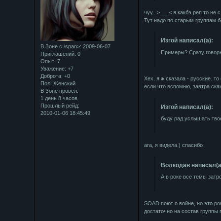
чуу.. >___< я какбэ реп то не
Тут надо по старым группам 
Изгой написал(а):
В Зоне с:/span>: 2009-06-07
Примеры? Сразу говорю
Приглашений:
0
Опыт:
7
Уважение:
+7
Доброта:
+0
Хех, я ж сказала - русские. т
Пол:
Женский
если что вспомню, завтра скаж
В Зоне провёл:
1 день 8 часов
Прошлый рейд:
Изгой написал(а):
2010-01-06 18:45:49
буду рад услышать тво
ага, я видела.) спасибо
Bолкодав написал(а
А в роке все темы затр
SOAD поют о войне, но это ро
достаточно на состав группы 