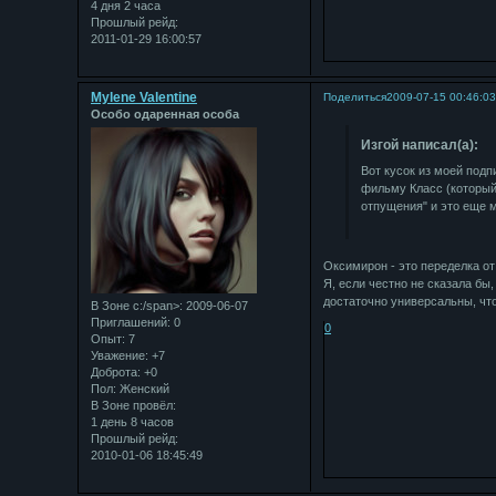
4 дня 2 часа
Прошлый рейд:
2011-01-29 16:00:57
Mylene Valentine
Поделиться
2009-07-15 00:46:0
Особо одаренная особа
Изгой написал(а):
Вот кусок из моей подп
фильму Класс (который 
отпущения" и это еще м
Оксимирон - это переделка о
Я, если честно не сказала бы,
достаточно универсальны, что
В Зоне с:/span>: 2009-06-07
Приглашений:
0
0
Опыт:
7
Уважение:
+7
Доброта:
+0
Пол:
Женский
В Зоне провёл:
1 день 8 часов
Прошлый рейд:
2010-01-06 18:45:49