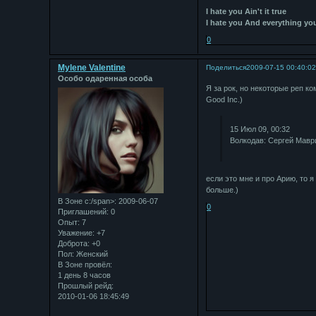
I hate you Ain't it true
I hate you And everything yo
0
Mylene Valentine
Поделиться
2009-07-15 00:40:0
Особо одаренная особа
Я за рок, но некоторые реп ко
Good Inc.)
15 Июл 09, 00:32
Волкодав: Сергей Маври
если это мне и про Арию, то 
больше.)
В Зоне с:/span>: 2009-06-07
0
Приглашений:
0
Опыт:
7
Уважение:
+7
Доброта:
+0
Пол:
Женский
В Зоне провёл:
1 день 8 часов
Прошлый рейд:
2010-01-06 18:45:49