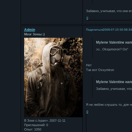
Забавно, учитывая, что они е
0
Admin
Поделиться
2009-07-15 00:58:3
Мозг Зоны :)
Mylene Valentine нап
ээ.. Oksjumoron? Оо"
Нет
Так вот Oxxymiron
Mylene Valentine нап
Забавно, учитывая, что
Я не люблю слушать то, для ч
0
В Зоне с:/span>: 2007-11-11
Приглашений:
0
Опыт:
1050