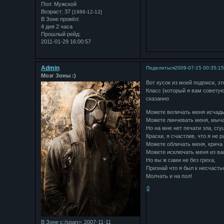
Пол:
Мужской
Возраст:
37
[1988-12-12]
В Зоне провёл:
4 дня 2 часа
Прошлый рейд:
2011-01-29 16:00:57
Admin
Поделиться
2009-07-15 00:35:1
Мозг Зоны :)
Вот кусок из моей подписи, э
Класс (который я вам советую
сказанно
Можете величать меня исчадь
Можете линчевать меня, мыча,
Но на мне нет печати зла, сгу
Краски, я счастлив, что я не 
Можете обличать меня, крича 
Можете исключать меня из ва
Но вы ж сами не без греха,
Признай что я был к несчастью
Молчать и на пол!
0
В Зоне с:/span>: 2007-11-11