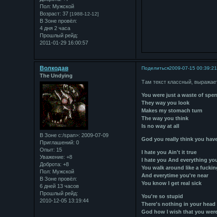
Пол:
Мужской
Возраст:
37
[1988-12-12]
В Зоне провёл:
4 дня 2 часа
Прошлый рейд:
2011-01-29 16:00:57
Bолкодав
Поделиться
2009-07-15 00:39:2
The Undying
Там текст классный, выражае
You were just a waste of spe
They way you look
Makes my stomach turn
The way you think
Is no way at all
В Зоне с:/span>: 2009-07-09
God you really think you have
Приглашений:
0
Опыт:
15
I hate you Ain't it true
Уважение:
+8
I hate you And everything yo
Доброта:
+8
You walk around like a fuckin
Пол:
Мужской
And everytime you're near
В Зоне провёл:
You know I get real sick
6 дней 13 часов
Прошлый рейд:
You're so stupid
2010-12-05 13:19:44
There's nothing in your head
God how I wish that you wer