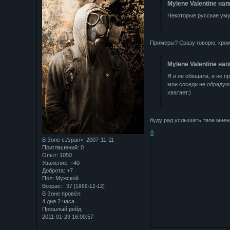
Mylene Valentine нап
Некоторые русские умуд
Примеры? Сразу говорю, кром
Mylene Valentine нап
Я и не обещала, и не п
мои соседи не обрадуют
хватает.)
буду рад услышать твое мнен
0
В Зоне с:/span>: 2007-11-11
Приглашений:
0
Опыт:
1050
Уважение:
+40
Доброта:
+7
Пол:
Мужской
Возраст:
37
[1988-12-12]
В Зоне провёл:
4 дня 2 часа
Прошлый рейд:
2011-01-29 16:00:57