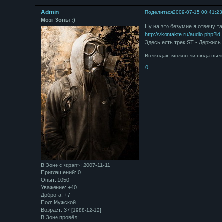
Admin
Поделиться
2009-07-15 00:41:2
Мозг Зоны :)
Ну на это безумие я отвечу та
http://vkontakte.ru/audio.php?i
Здесь есть трек ST - Держис
Волкодав, можно ли сюда выл
0
В Зоне с:/span>: 2007-11-11
Приглашений:
0
Опыт:
1050
Уважение:
+40
Доброта:
+7
Пол:
Мужской
Возраст:
37
[1988-12-12]
В Зоне провёл: