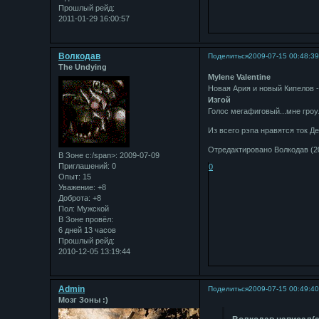
Прошлый рейд:
2011-01-29 16:00:57
Bолкодав
Поделиться
2009-07-15 00:48:3
The Undying
Mylene Valentine
Новая Ария и новый Кипелов -
Изгой
Голос мегафиговый...мне гро
Из всего рэпа нравятся ток Д
Отредактировано Bолкодав (20
В Зоне с:/span>: 2009-07-09
Приглашений:
0
0
Опыт:
15
Уважение:
+8
Доброта:
+8
Пол:
Мужской
В Зоне провёл:
6 дней 13 часов
Прошлый рейд:
2010-12-05 13:19:44
Admin
Поделиться
2009-07-15 00:49:4
Мозг Зоны :)