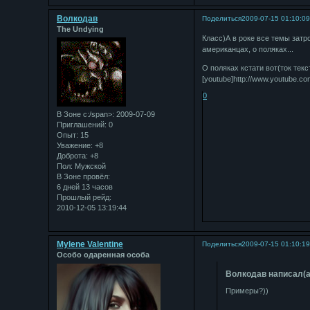
Bолкодав
Поделиться
2009-07-15 01:10:0
The Undying
Класс)А в роке все темы затро
американцах, о поляках...
О поляках кстати вот(ток текс
[youtube]http://www.youtube.
0
В Зоне с:/span>: 2009-07-09
Приглашений:
0
Опыт:
15
Уважение:
+8
Доброта:
+8
Пол:
Мужской
В Зоне провёл:
6 дней 13 часов
Прошлый рейд:
2010-12-05 13:19:44
Mylene Valentine
Поделиться
2009-07-15 01:10:1
Особо одаренная особа
Bолкодав написал(а
Примеры?))