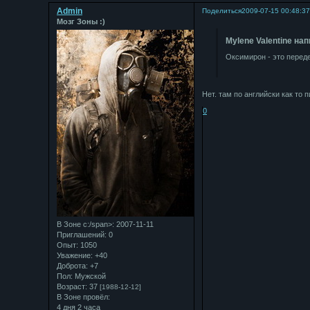
Admin
Поделиться
2009-07-15 00:48:3
Мозг Зоны :)
Mylene Valentine нап
Оксимирон - это перед
Нет. там по английски как то 
0
В Зоне с:/span>: 2007-11-11
Приглашений:
0
Опыт:
1050
Уважение:
+40
Доброта:
+7
Пол:
Мужской
Возраст:
37
[1988-12-12]
В Зоне провёл:
4 дня 2 часа