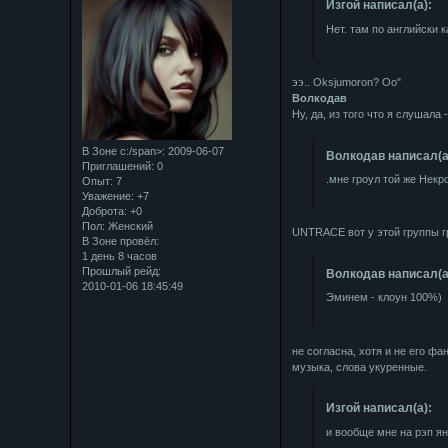
Изгой написал(а):
Нет. там по английски 
ээ.. Oksjumoron? Оо"
Bолкодав
Ну, да, из того что я слушала
В Зоне с:/span>: 2009-06-07
Bолкодав написал(а
Приглашений:
0
.мне гроул той же Нек
Опыт:
7
Уважение:
+7
Доброта:
+0
Пол:
Женский
UNTRACE вот у этой группы г
В Зоне провёл:
1 день 8 часов
Прошлый рейд:
Bолкодав написал(а
2010-01-06 18:45:49
Эминем - клоун 100%)
не согласна, хотя и не его фан
музыка, слова укуренные.
Изгой написал(а):
и вообще мне на рэп ян