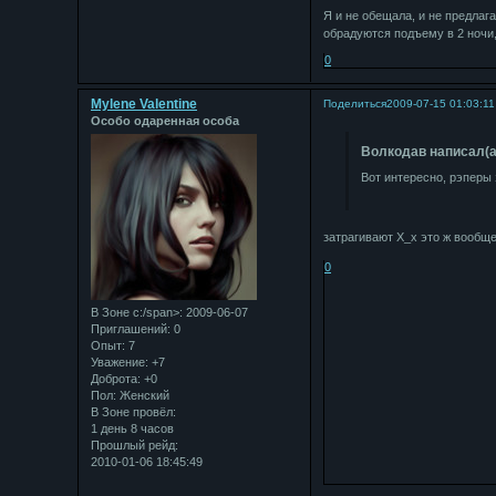
Я и не обещала, и не предлаг
обрадуются подъему в 2 ночи,
0
Mylene Valentine
Поделиться
2009-07-15 01:03:11
Особо одаренная особа
Bолкодав написал(а
Вот интересно, рэперы
затрагивают Х_х это ж вообще
0
В Зоне с:/span>: 2009-06-07
Приглашений:
0
Опыт:
7
Уважение:
+7
Доброта:
+0
Пол:
Женский
В Зоне провёл:
1 день 8 часов
Прошлый рейд:
2010-01-06 18:45:49