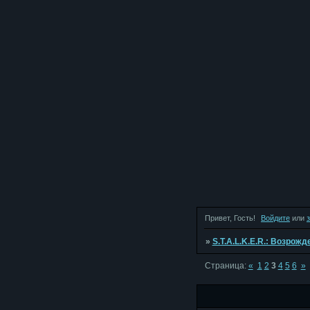
Привет, Гость!
Войдите
или
»
S.T.A.L.K.E.R.: Возрож
Страница:
«
1
2
3
4
5
6
»