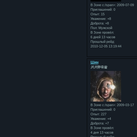
В Зоне с:/span>: 2009-07-09
Приглашений:
0
Опыт:
15
Уважение:
+8
Доброта:
+8
Пол:
Мужской
В Зоне провёл:
6 дней 13 часов
Прошлый рейд:
2010-12-05 13:19:44
Шин
⽙⽙卵죾왍
В Зоне с:/span>: 2009-03-17
Приглашений:
0
Опыт:
227
Уважение:
+4
Доброта:
+7
В Зоне провёл:
4 дня 13 часов
Прошлый рейд: