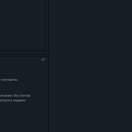
67
е понтарезы.
читывают без понтов.
роснулся недавно.