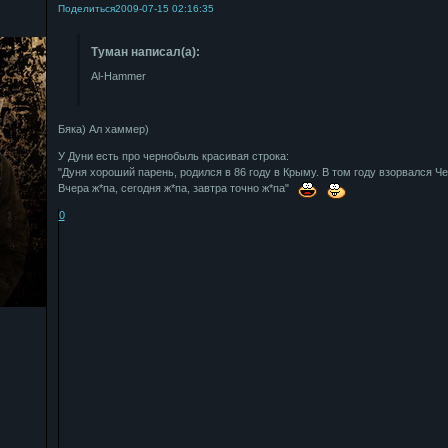
Поделиться
2009-07-15 02:16:35
Туман написал(а):
Al-Hammer
Бяка) Ал хаммер)
У Дуни есть про чернобыль красивая строка:
"Дуня хороший парень, родился в 86 году в Крыму. В том году взорвался Че
Вчера ж*па, сегодня ж*па, завтра точно ж*па"
0