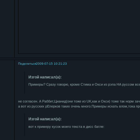
Поделиться
2009-07-15 10:21:23
Изгой написал(а):
Примеры? Сразу говорю, кроме Стима и Окси из рэпа НА руссом вс
не согласен. А Раббит,Цианид(они тоже из UK,как и Окси) тоже так норм за
а вот из русских рЕперков таких очень много.Примеры искать влом,тока п
Изгой написал(а):
вот к примеру кусок моего текста в дисс батле: