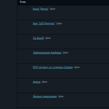
Тема
База "Долга"
Шин
Бар "100 Рентген"
Шин
За базой
Шин
Заброшенная фабрика
Шин
КПП на базу со стороны Свалки
Шин
Арена
Шин
Жилые помещения
Шин