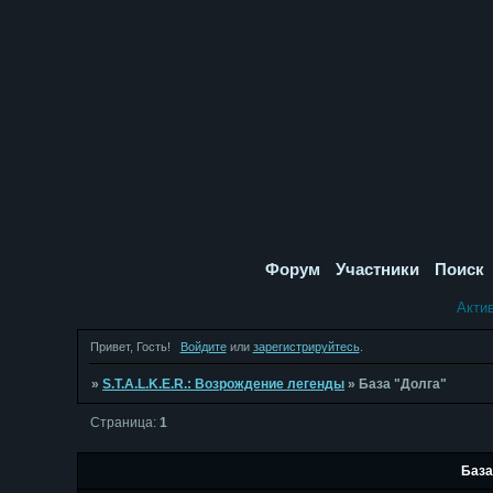
Форум
Участники
Поиск
Акти
Привет, Гость!
Войдите
или
зарегистрируйтесь
.
»
S.T.A.L.K.E.R.: Возрождение легенды
»
База "Долга"
Страница:
1
База