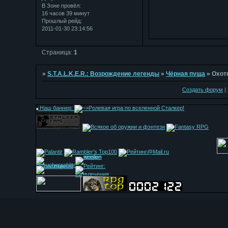
В Зоне провёл:
16 часов 39 минут
Прошлый рейд:
2011-01-30 23:14:56
Страница:
1
»
S.T.A.L.K.E.R.: Возрождение легенды
»
Чёрная пуща
»
Охот
Создать форум
|
Наш баннер: