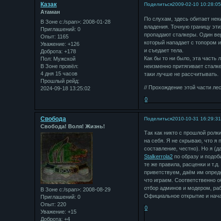
Казак
Поделиться
2009-02-10 10:28:0
Атаман
По слухам, здесь обитает нек
В Зоне с:/span>: 2008-01-28
владения. Точную границу эти
Приглашений:
0
пропадают сталкеры. Один ве
Опыт:
1165
который нападает с топором и
Уважение:
+126
и съедает тела.
Доброта:
+178
Как бы то ни было, эта часть
Пол:
Мужской
В Зоне провёл:
неизменно притягивает сталке
4 дня 15 часов
таки лучше не рассчитывать.
Прошлый рейд:
// Прохождение этой части ле
2024-09-18 13:25:02
0
Свобода
Поделиться
2010-10-31 16:29:3
Свобода! Воля! Жизнь!
Так как никто с прошлой ролк
на себя. Я не скрываю, что я
составление, честно). Но я (д
Stalkerrola2
по образу и подоб
те же правила, расценки и т.д
приветствуем, даём им опреде
что играем. Соответственно о
отбор админов и модером, раб
В Зоне с:/span>: 2008-08-29
Официальное открытие и начал
Приглашений:
0
Опыт:
220
0
Уважение:
+15
Доброта:
+4