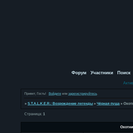
Форум
Участники
Поиск
Акти
Привет, Гость!
Войдите
или
зарегистрируйтесь
.
»
S.T.A.L.K.E.R.: Возрождение легенды
»
Чёрная пуща
»
Охот
Страница:
1
Охотни