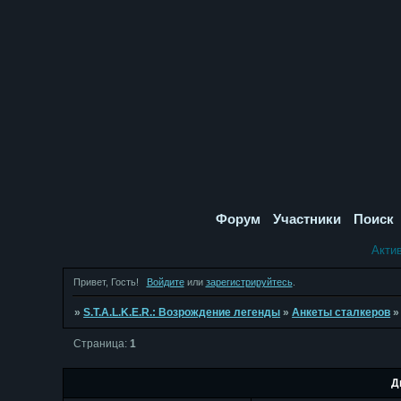
Форум
Участники
Поиск
Акти
Привет, Гость!
Войдите
или
зарегистрируйтесь
.
»
S.T.A.L.K.E.R.: Возрождение легенды
»
Анкеты сталкеров
Страница:
1
Д