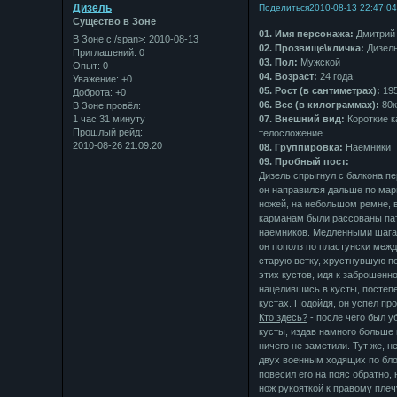
Дизель
Поделиться
2010-08-13 22:47:0
Существо в Зоне
01. Имя персонажа:
Дмитрий
В Зоне с:/span>: 2010-08-13
02. Прозвище\кличка:
Дизел
Приглашений:
0
03. Пол:
Мужской
Опыт:
0
04. Возраст:
24 года
Уважение:
+0
05. Рост (в сантиметрах):
19
Доброта:
+0
06. Вес (в килограммах):
80к
В Зоне провёл:
1 час 31 минуту
07. Внешний вид:
Короткие к
Прошлый рейд:
телосложение.
2010-08-26 21:09:20
08. Группировка:
Наемники
09. Пробный пост:
Дизель спрыгнул с балкона пе
он направился дальше по мар
ножей, на небольшом ремне, 
карманам были рассованы пат
наемников. Медленными шагам
он пополз по пластунски межд
старую ветку, хрустнувшую п
этих кустов, идя к заброшенн
нацелившись в кусты, постепе
кустах. Подойдя, он успел пр
Кто здесь?
- после чего был у
кусты, издав намного больше
ничего не заметили. Тут же, 
двух военным ходящих по блок
повесил его на пояс обратно,
нож рукояткой к правому плеч