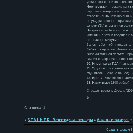
увидел его и взял со стола сво
Черт возьми!
- вскрикнул ста
чертовой матери, и осколки п
стараясь быть незамеченным. 
он увидел военного, прицели
затвор УЗИ и, выглянув еще р
По крику ясно было, что он п
комнаты, а затем подошел к л
оставалось минуты 2.
Зачем.... За что?
- прошептал 
Забей...
- произнес Дизель в 
Пора двигаться дальше
- про
здания и направился вверх по
10. Инвентарь:
ПДА (написан
11. Оружие:
5 метательных но
глушитель - цену не нашел) -
12. Броня:
Комбинезон наемни
13. Наличные:
1800 рублей
Отредактировано Дизель (2010
0
Страница:
1
»
S.T.A.L.K.E.R.: Возрождение легенды
»
Анкеты сталкеров
Создать форум
|