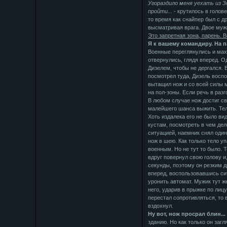
Угораздило меня уехать из З
пройти...
- крутилось в голове
то время как снайпер был с др
высматривая врага. Двое мужи
Это запретная зона, парень. 
Я к вашему командиру. На п
Военные переглянулись и махн
отвернулись, глядя вперед. О
Дизелем, чтобы не дергался. 
посмотрел туда, Дизель воспо
вытащил нож и со всей силы 
на пол-зоны. Если речь в разг
В любом случае нож достиг св
малейшего шанса выжить. Тел
Хоть издалека его не было ви
кустам, посмотреть в чем дел
ситуацией, наемник снял один 
нож в шею. Как только тело у
военным. Но не тут то было. 
вдруг повернул свою голову и,
секунды, поэтому он резким д
вперед, воспользовавшись сит
уронить автомат. Мужик тут же
него, ударив в прыжке по лицу
перестал сопротивляться, то 
вздохнул.
Ну вот, нож просрал блин...
зданию. Но как только он загл