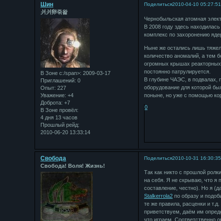
Шин
Поделиться
2010-04-10 05:27:5
⽙⽙卵죾왍
Чернобыльская атомная элект
В 2008 году здесь находилас
комплекс по захоронению ядер
Ныне же остались лишь тяжел
количество аномалий, а тем 
огромных крышах реакторных,
постоянно патрулируется.
В Зоне с:/span>: 2009-03-17
В глубине ЧАЭС, в подвалах, 
Приглашений:
0
оборудование для которой бы
Опыт:
227
Уважение:
+4
поныне, но уже с помощью ко
Доброта:
+7
0
В Зоне провёл:
4 дня 13 часов
Прошлый рейд:
2010-06-20 13:33:14
Свобода
Поделиться
2010-10-31 16:30:3
Свобода! Воля! Жизнь!
Так как никто с прошлой ролк
на себя. Я не скрываю, что я
составление, честно). Но я (д
Stalkerrola2
по образу и подоб
те же правила, расценки и т.д
приветствуем, даём им опреде
что играем. Соответственно о