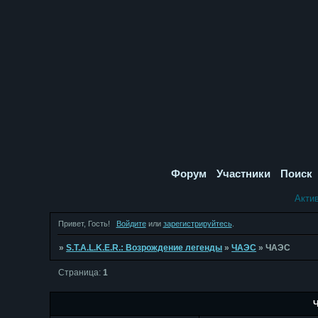
Форум
Участники
Поиск
Акти
Привет, Гость!
Войдите
или
зарегистрируйтесь
.
»
S.T.A.L.K.E.R.: Возрождение легенды
»
ЧАЭС
»
ЧАЭС
Страница:
1