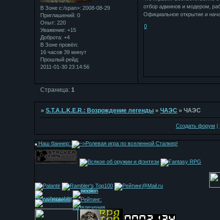
отбор админов и модером, раб
В Зоне с:/span>: 2008-08-29
Официальное открытие и начал
Приглашений:
0
Опыт:
220
0
Уважение:
+15
Доброта:
+4
В Зоне провёл:
16 часов 39 минут
Прошлый рейд:
2011-01-30 23:14:56
Страница:
1
»
S.T.A.L.K.E.R.: Возрождение легенды
»
ЧАЭС
»
ЧАЭС
Создать форум
|
Наш баннер: