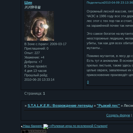
Шин
Поделиться
2010-04-09 23:13:3
⽙⽙卵죾왍
Огромный лесной массив, пять
ЧАЭС в 1986 году все эти дер
лес этот с тех пор так и стои
на заражённой почве так ничег
Это самое богатое на мутанто
неосторожные людишки, желаю
убиты, так как для всех обит
В Зоне с:/span>: 2009-03-17
мутанты...
Приглашений:
0
Опыт:
227
Помимо мутантов, в лесу до с
Уважение:
+4
Есть тут и аномалии. В основ
Доброта:
+7
прелых листьев, также здесь 
В Зоне провёл:
целые овраги, заваленные их 
4 дня 13 часов
прикосновение произведёт цеп
Прошлый рейд:
2010-06-20 13:33:14
0
Страница:
1
»
S.T.A.L.K.E.R.: Возрождение легенды
»
"Рыжий лес"
»
Лесн
Создать форум
|
Наш баннер: