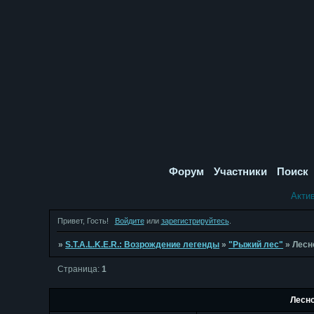
Форум
Участники
Поиск
Акти
Привет, Гость!
Войдите
или
зарегистрируйтесь
.
»
S.T.A.L.K.E.R.: Возрождение легенды
»
"Рыжий лес"
»
Лесн
Страница:
1
Лесн