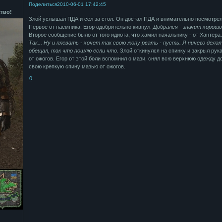
Поделиться
2010-06-01 17:42:45
тво!
Злой услышал ПДА и сел за стол. Он достал ПДА и внимательно посмотрел
Первое от наёмника. Егор одобрительно кивнул.
Добрался - значит хорошо..
Второе сообщение было от того идиота, что хамил начальнику - от Хантера
Так... Ну и плевать - хочет так свою жопу рвать - пусть. Я ничего делат
обещал, так что пошлю если что.
Злой откинулся на спинку и закрыл рук
от ожогов. Егор от этой боли вспомнил о мази, снял всю верхнюю одежду д
свою крепкую спину мазью от ожогов.
0