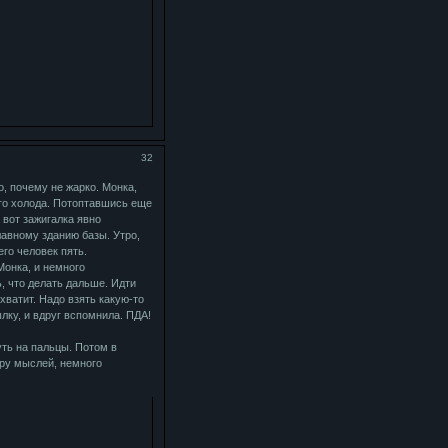
32
, почему не жарко. Монка,
ого холода. Потоптавшись еще
 вот зажигалка явно
лавному зданию базы. Утро,
его человек пять.
онка, и немного
 что делать дальше. Идти
 хватит. Надо взять какую-то
ылку, и вдруг вспомнила. ПДА!
ть на пальцы. Потом в
ару мыслей, немного