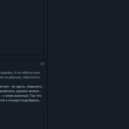
33
подалёку. А он оббегал всю
ев на девушку, обратился к
агеря - ну здесь, недалеко.
Применять оружие можно -
- с ними раненые. Так что
том к повару подойдёшь,