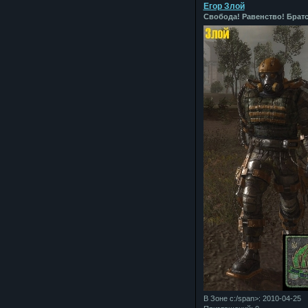
Егор Злой
Свобода! Равенство! Братс
В Зоне с:/span>: 2010-04-25