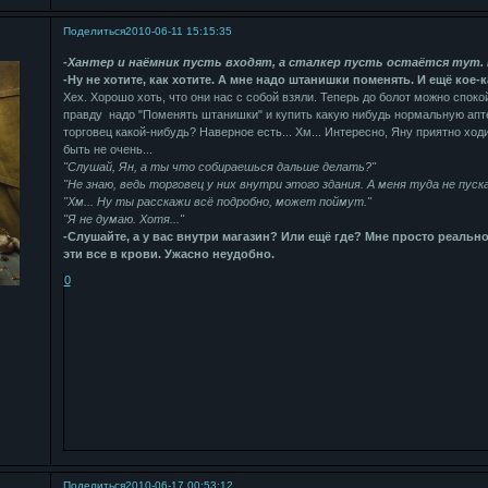
Поделиться
2010-06-11 15:15:35
-Хантер и наёмник пусть входят, а сталкер пусть остаётся тут. 
-Ну не хотите, как хотите. А мне надо штанишки поменять. И ещё кое-к
Хех. Хорошо хоть, что они нас с собой взяли. Теперь до болот можно споко
правду надо "Поменять штанишки" и купить какую нибудь нормальную аптеч
торговец какой-нибудь? Наверное есть... Хм... Интересно, Яну приятно ход
быть не очень...
"Слушай, Ян, а ты что собираешься дальше делать?"
"Не знаю, ведь торговец у них внутри этого здания. А меня туда не пуска
"Хм... Ну ты расскажи всё подробно, может поймут."
"Я не думаю. Хотя..."
-Слушайте, а у вас внутри магазин? Или ещё где? Мне просто реально
эти все в крови. Ужасно неудобно.
0
Поделиться
2010-06-17 00:53:12