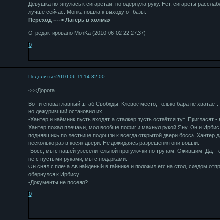
Девушка потянулась к сигаретам, но одернула руку. Нет, сигареты расслаб
лучше сейчас. Монка пошла к выходу от базы.
Переход ----> Лагерь в холмах
Отредактировано MonKa (2010-06-02 22:27:37)
0
Поделиться
2010-06-11 14:32:00
<<<Дорога
Вот и снова главный штаб Свободы. Клёвое место, только бара не хватает.
но дежуривший остановил их.
-Хантер и наёмник пусть входят, а сталкер пусть остаётся тут. Пригласят - 
Хантер пожал плечами, мол вообще пофиг и махнул рукой Яну. Он и Ирбис
поднявшись по лестнице подошли к всегда открытой двери босса. Хантер д
несколько раз в косяк двери. Не дожидаясь разрешения они вошли.
-Босс, мы с нашей увеселительной прогулочки по трупам. Ожившим. Да, - 
не с пустыми руками, мы с подарками.
Он снял с плеча АК найденый в тайнике и положил его на стол, следом отп
обернулся к Ирбису.
-Документы не посеял?
0