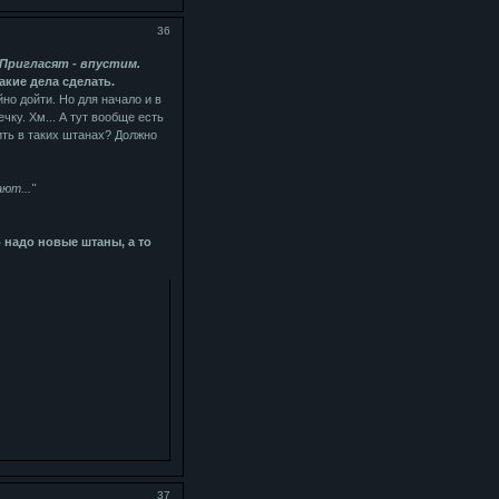
36
Пригласят - впустим.
акие дела сделать.
йно дойти. Но для начало и в
ку. Хм... А тут вообще есть
ить в таких штанах? Должно
ют..."
 надо новые штаны, а то
37