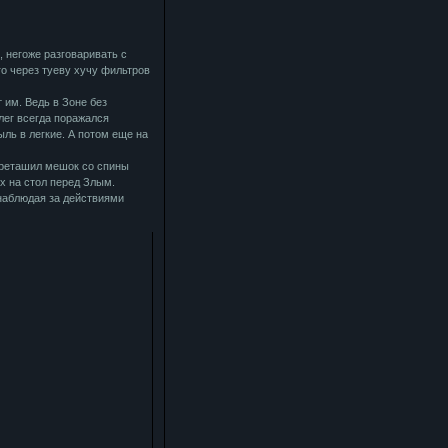
 негоже разговаривать с
го через туеву хучу фильтров
 им. Ведь в Зоне без
лег всегда поражался
ль в легкие. А потом еще на
ереташил мешок со спины
х на стол перед Злым.
 наблюдая за действиями