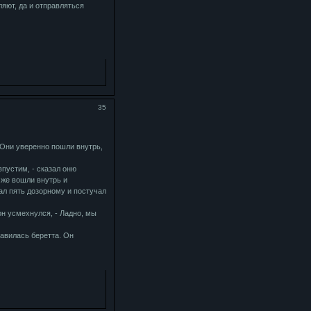
ляют, да и отправляться
35
 Они уверенно пошли внутрь,
впустим, - сказал оню
 же вошли внутрь и
ал пять дозорному и постучал
он усмехнулся, - Ладно, мы
равилась беретта. Он