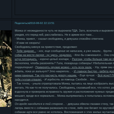
Поделиться
2010-06-02 22:13:51
Монка от неожиданности чуть не выронила ПДА. Зато, вскочила и выровнял
увидев, кто перед ней, расслабилась. Не в армии все-таки...
- Монка, привет, - сказал свободовец, и девушка спокойно ответила:
- И вам не хворать!
Свободовец кивнув на приветствие, продолжил:
-
Тебе задание...
-
хех, еще сообщение не написала, а уже нашли... Круто.
собак на месте лагеря - ну здесь, недалеко.
-
Кто бы сомневался... Они сп
штук пятнадцать.
-
короче целый зоопарк
, -
Разгони, чтобы больше там не 
дискотека, чтобы разгонять? Типа, товарищи собакеры! Убедительная 
территорию!
-
Применять оружие можно - хоть всех вали.
-
Угу, прям они
ждать, пока их вальнут? Это наврятли...
-
И главное быстро - ребята дол
ними раненые. Так что расчисть дорогу нашим.
-
Еще лучше.
-
Всё ясно? П
тебе сухпая отвалит.
-
И гордость за помощь Свободе... Хех...
- Так точно, - уныло отрапортовала Монка, пытаясь на лице изобразить выс
метать. Но как-то не получалось. Свободовец, сказавший все, что хотел, 
вздохнула и проверила исправность оружия и расположение нужных предме
мешает, вроде все нормально... Монка выпрямилась и попыталась вспомнить
находится.
Он вроде находится в той стороне...
- девушка обвела глазами стену, так
лагерь вместе с собаками размазало по стене, либо они бегают по круговой
собакам идти все равно не хотелось. Воспоминания о этих милых мутантах