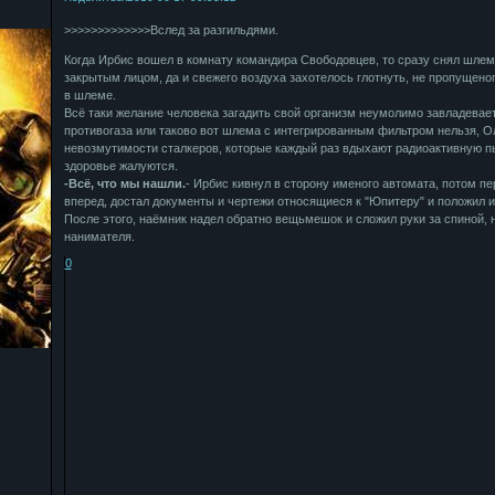
>>>>>>>>>>>>>Вслед за разгильдями.
Когда Ирбис вошел в комнату командира Свободовцев, то сразу снял шлем,
закрытым лицом, да и свежего воздуха захотелось глотнуть, не пропущено
в шлеме.
Всё таки желание человека загадить свой организм неумолимо завладевает
противогаза или таково вот шлема с интегрированным фильтром нельзя, О
невозмутимости сталкеров, которые каждый раз вдыхают радиоактивную пы
здоровье жалуются.
-Всё, что мы нашли.
- Ирбис кивнул в сторону именого автомата, потом п
вперед, достал документы и чертежи относящиеся к "Юпитеру" и положил и
После этого, наёмник надел обратно вещьмешок и сложил руки за спиной,
нанимателя.
0