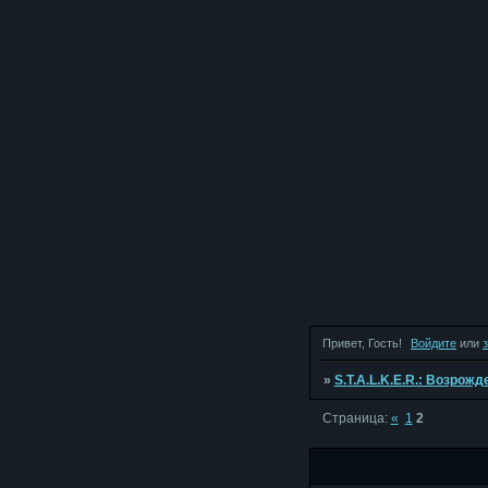
Привет, Гость!
Войдите
или
»
S.T.A.L.K.E.R.: Возрож
Страница:
«
1
2