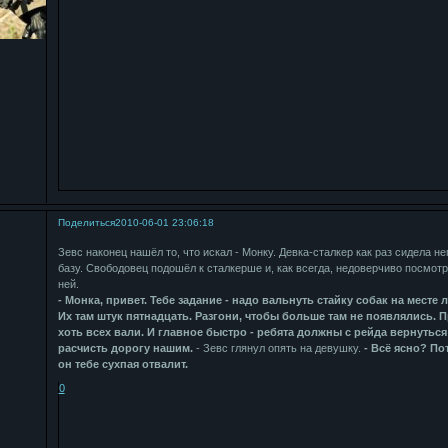
Поделиться
2010-06-01 23:06:18
Зевс наконец нашёл то, что искал - Монку. Девка-сталкер как раз сидела не
базу. Свободовец подошёл к сталкерше и, как всегда, недоверчиво посмотр
ней.
- Монка, привет. Тебе задание - надо вальнуть стайку собак на месте л
Их там штук пятнадцать. Разгони, чтобы больше там не появлялись. 
хоть всех вали. И главное быстро - ребята должны с рейда вернуться 
расчисть дорогу нашим.
- Зевс глянул опять на девушку.
- Всё ясно? По
он тебе сухпая отвалит.
0