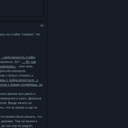
34
ась по стойке "смирно". Но
-
...надо вальнуть стайку
ециально, да?
-
... Их там
появлялись.
-
это чего,
просьба покинуть
 так и будут стоять и
жны с рейда вернуться - с
отом к повару подойдёшь, он
окое рвение все рвать и
развернулся и ушел. Девушка
тов. Вроде ничего не
, что за лагерь и где он
 что можно было решить, что
 дорожке. Тем не менее к
 до сих пор не радуют.