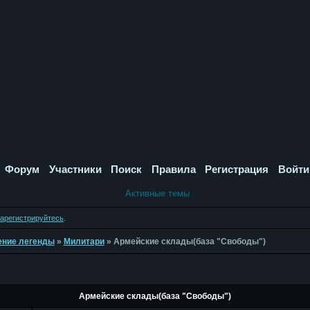
Форум
Участники
Поиск
Правила
Регистрация
Войти
Активные темы
зарегистрируйтесь
.
дение легенды
»
Милитари
»
Армейские склады(база "Свободы")
Армейские склады(база "Свободы")