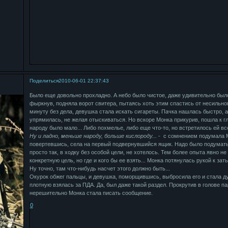
Поделиться
2010-06-01 22:37:43
Было еще довольно прохладно. А небо было чистое, даже удивительно было
фыркнув, подняла ворот свитера, пытаясь хоть этим спастись от несильн
минуту без дела, девушка стала искать сигареты. Пачка нашлась быстро, а
упрямилась, не желая отыскиваться. Но вскоре Монка прикурив, пошла к г
народу было мало... Либо похмелье, либо еще что-то, но встретилось ей вс
Ну и ладно, меньше народу, больше кислороду...
- с сомнением подумала М
повертевшись, села на первый подвернувшийся ящик. Надо было подумать,
просто так, в ходку без особой цели, не хотелось. Тем более опыта явно не
конкретную цель, но где и кого бы ее взять... Монка потянулась рукой к зат
Ну точно, там что-нибудь насчет этого должно быть...
Окурок обжег пальцы, и девушка, поморщившись, выбросила его и стала ду
плотную взялась за ПДА. Да, был даже такой раздел. Прокрутив в голове п
нерешительно Монка стала писать сообщение.
0