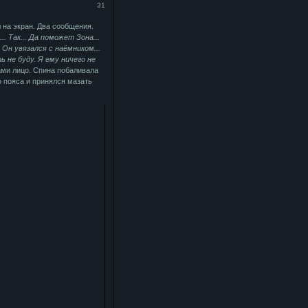
31
 на экран. Два сообщения.
. Так... Да поможет Зона...
.
Он увязался с наёмником...
ь не буду. Я ему ничего не
ами лицо. Спина побаливала
о пояса и принялся мазать