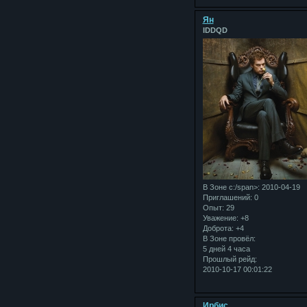
Ян
IDDQD
В Зоне с:/span>: 2010-04-19
Приглашений:
0
Опыт:
29
Уважение:
+8
Доброта:
+4
В Зоне провёл:
5 дней 4 часа
Прошлый рейд:
2010-10-17 00:01:22
Ирбис