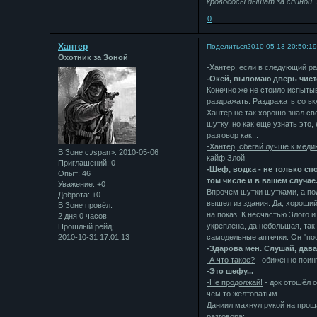
кровососы дышат за спиной. 
0
Хантер
Поделиться
2010-05-13 20:50:1
Охотник за Зоной
-Хантер, если в следующий ра
-Окей, выломаю дверь чист
Конечно же не стоило испытыв
раздражать. Раздражать со вку
Хантер не так хорошо знал св
шутку, но как еще узнать это
разговор как...
-Хантер, сбегай лучше к медик
В Зоне с:/span>: 2010-05-06
кайф Злой.
Приглашений:
0
-Шеф, водка - не только сп
Опыт:
46
том числе и в вашем случае.
Уважение:
+0
Впрочем шутки шутками, а по
Доброта:
+0
вышел из здания. Да, хороший
В Зоне провёл:
на показ. К несчастью Злого и
2 дня 0 часов
укреплена, да небольшая, так 
Прошлый рейд:
2010-10-31 17:01:13
самодельные аптечки. Он "пос
-Здарова мен. Слушай, дава
-А что такое?
- обиженно поин
-Это шефу...
-Не продолжай!
- док отошёл о
чем то желтоватым.
Даниил махнул рукой на прощ
разговора: