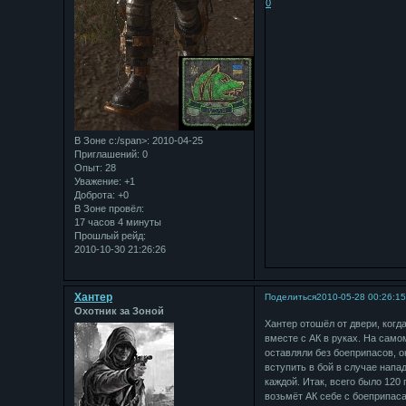
0
В Зоне с:/span>: 2010-04-25
Приглашений:
0
Опыт:
28
Уважение:
+1
Доброта:
+0
В Зоне провёл:
17 часов 4 минуты
Прошлый рейд:
2010-10-30 21:26:26
Хантер
Поделиться
2010-05-28 00:26:1
Охотник за Зоной
Хантер отошёл от двери, когд
вместе с АК в руках. На само
оставляли без боеприпасов, о
вступить в бой в случае напа
каждой. Итак, всего было 120
возьмёт АК себе с боеприпаса