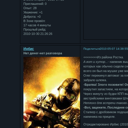
Приглашений:
0
Опыт:
28
Уважение:
+1
Доброта:
+0
В Зоне провёл:
17 часов 4 минуты
Прошлый рейд:
2010-10-30 21:26:26
Ирбис
Поделиться
2010-05-07 14:38:5
Нет денег-нет разговора
<<<<<<<<Из района Ростка.
А вот и хутор...
- наемник вы
которых как обычно сидели сн
всего он был на мушке уже ми
Олег перекинул автомат за пл
забрало шлема.
-Братва! Злого позовите! О
покрутил запастием, на котор
Через минуту из будки КПП в
австрийскими винтовками Ште
Неплохо для встречи такого т
-Вот, зацените. Последнее 
Сталкер с дробовиком подоше
наемника на прицеле.
Отредактировано Ирбис (2010-