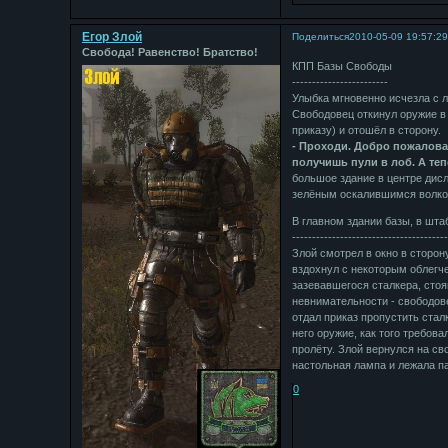
Егор Злой
Поделиться
2010-05-09 19:57:2
Свобода! Равенство! Братство!
КПП Базы Свободы
------------------------
Улыбка мгновенно исчезла с ли
Свободовец откинул оружие в 
приказу) и отошёл в сторону.
- Проходи. Добро пожалова
получишь пули в лоб. А тепе
большое здание в центре дис
зелёным оскалившимся волком
В главном здании базы, в шта
--------------------------------------
Злой смотрел в окно в сторон
вздохнул с некоторым облегче
зазевавшегося сталкера, стоя
невнимательности - свободове
отдал приказ пропустить стал
него оружие, как того требова
пролёту. Злой вернулся на св
настольная лампа и лежала па
0