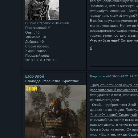
вернуть свою спокойную жизнь.
"Возможно, если я навяжусь к
что нибуть стоящее... Хотя
заполучить каждый второй?
В любом случае возможности с
В Зоне с:/span>: 2010-05-06
мог его услышать. Но тем не 
Приглашений:
0
предварительно ударив нескол
Опыт:
46
торжественно поставил мазь 
Уважение:
+0
-Что нибуть еще? Сигару, ч
Доброта:
+0
В Зоне провёл:
0
2 дня 0 часов
Прошлый рейд:
2010-10-31 17:01:13
Егор Злой
Поделиться
2010-05-14 21:29:2
Свобода! Равенство! Братство!
-Тридцать пять если найду, п
дополнительный боекомплект 
что уравнял с тем, что заяви
не любил это дело.
- Окей.
- одобрил ответ Злой.
дверью, но не входил.
Подслуш
-Что нибуть еще? Сигару, чай
очередной наглости и встал и
размаху двинул в челюсть на
боем и боем на ножах. Он при
лицо:
- Если ты, гнида, буд