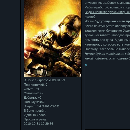
внутренних разборок клановце
Работа-работой, но ваши спор
-Иди к нашему оружейнику- он
нужно?
-Если будут еще какие-то п
Злого на стукнутого свободов
задания, если больше не буде
должен оставлять поводов при
поменять все дела. В данном 
наемника, у которого есть но
Поэтому Олег больше якшался
Нужно будет наведаться к д
какой поймать, это полезно 
0
В Зоне с:/span>: 2009-01-29
Приглашений:
0
Опыт:
224
Уважение:
+7
Доброта:
+0
Пол:
Мужской
Возраст:
34
[1992-03-07]
В Зоне провёл:
2 дня 10 часов
Прошлый рейд:
2010-10-31 19:29:56