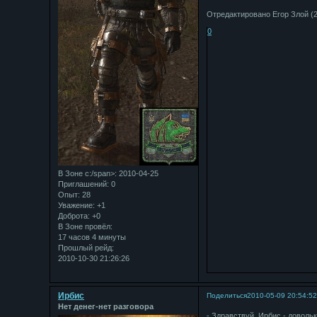
Отредактировано Егор Злой (2
0
В Зоне с:/span>: 2010-04-25
Приглашений:
0
Опыт:
28
Уважение:
+1
Доброта:
+0
В Зоне провёл:
17 часов 4 минуты
Прошлый рейд:
2010-10-30 21:26:26
Ирбис
Поделиться
2010-05-09 20:54:5
Нет денег-нет разговора
- Здравствуй, Ирбис.
- доволь