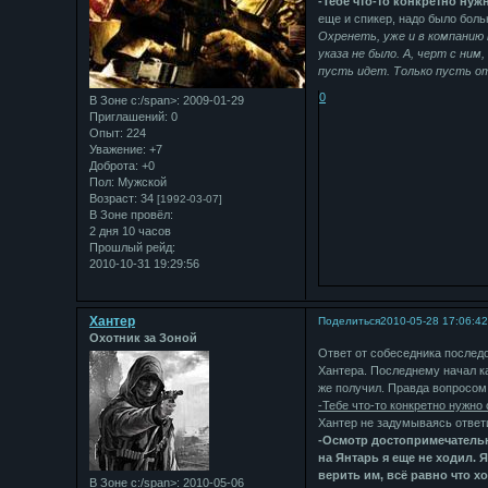
-Тебе что-то конкретно нуж
еще и спикер, надо было больн
Охренеть, уже и в компанию 
указа не было. А, черт с ни
пусть идет. Только пусть о
0
В Зоне с:/span>: 2009-01-29
Приглашений:
0
Опыт:
224
Уважение:
+7
Доброта:
+0
Пол:
Мужской
Возраст:
34
[1992-03-07]
В Зоне провёл:
2 дня 10 часов
Прошлый рейд:
2010-10-31 19:29:56
Хантер
Поделиться
2010-05-28 17:06:4
Охотник за Зоной
Ответ от собеседника последо
Хантера. Последнему начал ка
же получил. Правда вопросом
-Тебе что-то конкретно нужно 
Хантер не задумываясь ответ
-Осмотр достопримечатель
на Янтарь я еще не ходил. Я
верить им, всё равно что х
В Зоне с:/span>: 2010-05-06