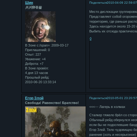
Шин
Поделиться
2010-04-09 22:59:0
⽙⽙卵죾왍
Место дислокации группировк
Представляет собой огороже
территорию, где раньше распо
Здесь находится около 15-20
Выбить их отсюда практическ
0
В Зоне с:/span>: 2009-03-17
Приглашений:
0
Опыт:
227
Уважение:
+4
Доброта:
+7
В Зоне провёл:
4 дня 13 часов
Прошлый рейд:
2010-06-20 13:33:14
Егор Злой
Поделиться
2010-05-01 23:20:5
Свобода! Равенство! Братство!
<<<--- Лагерь в холмах
Сталкер тяжело брёл со стор
Обычный рейд обернулся необы
если бы не подоспевшие банди
Егор Злой. Тело чудовищно бо
ранение (хоть и несерьезное)