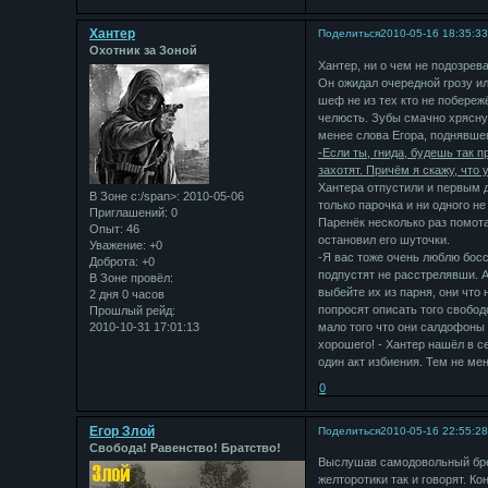
Хантер
Поделиться
2010-05-16 18:35:3
Охотник за Зоной
Хантер, ни о чем не подозрева
Он ожидал очередной грозу ил
шеф не из тех кто не побереж
челюсть. Зубы смачно хряснул
менее слова Егора, поднявшег
-Если ты, гнида, будешь так п
захотят. Причём я скажу, что
Хантера отпустили и первым д
В Зоне с:/span>: 2010-05-06
только парочка и ни одного н
Приглашений:
0
Паренёк несколько раз помота
Опыт:
46
остановил его шуточки.
Уважение:
+0
-Я вас тоже очень люблю босс
Доброта:
+0
подпустят не расстрелявши. А
В Зоне провёл:
выбейте их из парня, они что 
2 дня 0 часов
попросят описать того свобод
Прошлый рейд:
2010-10-31 17:01:13
мало того что они салдофоны 
хорошего! - Хантер нашёл в с
один акт избиения. Тем не ме
0
Егор Злой
Поделиться
2010-05-16 22:55:2
Свобода! Равенство! Братство!
Выслушав самодовольный бред
желторотики так и говорят. Ко