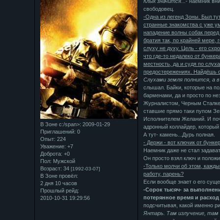
Клык значится...
- наемник в
свободовец.
-Одна из легенд Зоны. Был ту
странные знакомства с уже у
нападение волны собак перед 
братия так, по крайней мере, 
слуху не духу. Цель - его схр
что где-то недалеко от бунке
местность, да и судя по слу
предостережениях. Найдёшь сх
Слухами земля полнится, а в
слышал. Байки, которые на п
барменами, да и просто по не
Журналистом, Черным Сталкер
ставшие прямо таки пупом Зе
Исполнителем Желаний. И поч
В Зоне с:/span>: 2009-01-29
адронный коллайдер, который 
Приглашений:
0
А тут- камень...Дурь полная.
Опыт:
224
- Держи - вот ключик от бункер
Уважение:
+7
Наемник даже не стал задават
Доброта:
+0
Он просто взял ключ и положи
Пол:
Мужской
-Только молчи об этом, кажды
Возраст:
34
[1992-03-07]
работу, парень?
В Зоне провёл:
Если вообще знает о его суще
2 дня 10 часов
-Сорок тысяч- за выполнени
Прошлый рейд:
потерянное время и расход
2010-10-31 19:29:56
подсчитывая, какой именно ри
Янтарь. Там излучение, там 