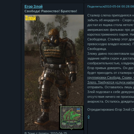
Егор Злой
Поделиться
2010-05-04 00:28:0
Свобода! Равенство! Братство!
Сталкер слегка приподнялся на
забыть об инциденте -
Скоро 
достал из ящика стола нетолст
американских фильмах про де
короткостриженного парня. Ни
Свободовца. Сталкер этот дра
превосходно владел ножом). П
Свободовца.
Злому давно посоветовали одн
задание найти схрон и достат
сообразительностью, хладнок
Егор привык доверять. Он до
будет приходить от сталкера 
группировки Свобода. Скажи, 
Злого. Требуются услуги наём
отправить. Оставалось лишь д
Злой подозвал к себе дежурно
отсутствия ничего не произош
анархиста. Осталось дождать
Отредактировано Егор Злой (2
0
В Зоне с:/span>: 2010-04-25