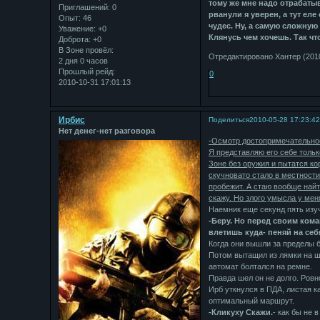
тому же мне надо отрабатыв
Приглашений:
0
рванули я уверен, а тут еле
Опыт:
46
чудес. Ну, а самую сложную 
Уважение:
+0
Клянусь чем хочешь. Так чт
Доброта:
+0
В Зоне провёл:
Отредактировано Хантер (2010
2 дня 0 часов
Прошлый рейд:
0
2010-10-31 17:01:13
Ирбис
Поделиться
2010-05-28 17:23:4
Нет денег-нет разговора
-Осмотр достопримечательност
Я представляю его себе только
Зоне без оружия и пытатся ко
скучновато стало в местности.
пробежит. А стаю вообще найт
скажу. Но злого умысла у мен
Наемник еще секунд пять изу
-Беру. Но перед своим кома
влетишь куда- пеняй на себ
Когда они вышли за пределы б
Потом вытащил из лямки на шт
автомат болтался на ремне.
Правда шел он не долго. Ровн
Ирб уткнулся в ПДА, листая к
оптимальный маршрут.
-Кликуху Скажи.
- как бы не 