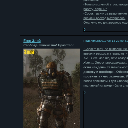
-Только молчи об этом, кажды
работу, парень?
-Сорок тысяч- за выполнение 
время и расход материалов.
Опа, что то интересное нам
0
Егор Злой
Поделиться
2010-05-13 22:50:4
Свобода! Равенство! Братство!
-Сорок тысяч- за выполнение 
время и расход материалов.
-
Хм... Если всё то, что говор
Хотя... Это ж сороковушка...
если найдёшь. В зависимост
десятку и свободен. Обеспе
провианта - что захочешь. 
более приемлемы для Свободо
посланный сталкер - были сл
0