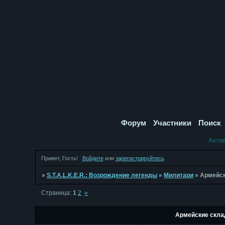
Форум
Участники
Поиск
Акти
Привет, Гость!
Войдите
или
зарегистрируйтесь
.
»
S.T.A.L.K.E.R.: Возрождение легенды
»
Милитари
»
Армейск
Страница:
1
2
»
Армейские скла