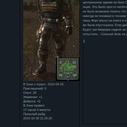
центральном здании на базе С
ящик. Это было просто необхо
не было возможно понять что и
никогда не понимал в технике 
лишь Форт висел на поясе в к
же была опустошена. Егор даж
Будто три бюррера сидели за 
отпустило... Сильная боль не 
0
В Зоне с:/span>: 2010-04-25
Приглашений:
0
Опыт:
28
Уважение:
+1
Доброта:
+0
В Зоне провёл:
17 часов 4 минуты
Прошлый рейд:
2010-10-30 21:26:26