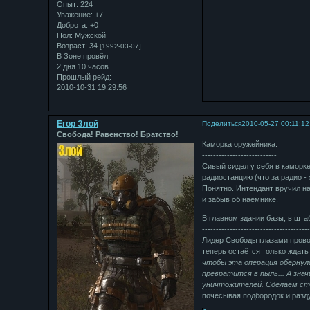
Опыт:
224
Уважение:
+7
Доброта:
+0
Пол:
Мужской
Возраст:
34
[1992-03-07]
В Зоне провёл:
2 дня 10 часов
Прошлый рейд:
2010-10-31 19:29:56
Егор Злой
Поделиться
2010-05-27 00:11:12
Свобода! Равенство! Братство!
Каморка оружейника.
---------------------------
Сивый сидел у себя в каморк
радиостанцию (что за радио - 
Понятно. Интендант вручил на
и забыв об наёмнике.
В главном здании базы, в шта
--------------------------------------
Лидер Свободы глазами прово
теперь остаётся только ждат
чтобы эта операция обернула
превратится в пыль... А зн
уничтожителей. Сделаем став
почёсывая подбородок и разд