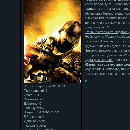
часто используют. Особенно 
-Здрав будь.
- наемник слегк
Экипировка была стандартной 
вызывал только Калашников- 
точнее, использовали натовск
среди рядовых?
- У меня к тебе есть задание.
Любопытно. Живого человека.
то ладно. А похищение...у ка
оружие в таком случае...тих
Наемник заложил руки за спин
- Ты работал с Долговцами? То
будет даже лучше.
- вопрос в
-Была пара совместных ход
куда и зачем- извольте, тайна
немигающего взгляда с лица 
0
В Зоне с:/span>: 2009-01-29
Приглашений:
0
Опыт:
224
Уважение:
+7
Доброта:
+0
Пол:
Мужской
Возраст:
34
[1992-03-07]
В Зоне провёл:
2 дня 10 часов
Прошлый рейд:
2010-10-31 19:29:56