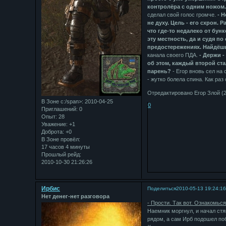
контролёра с одним ножом..
сделал свой голос громче.
- Н
не духу. Цель - его схрон. 
что где-то недалеко от бун
эту местность, да и судя 
предостережениях. Найдёшь 
канала своего ПДА.
- Держи -
об этом, каждый второй ста
парень?
- Егор вновь сел на 
- жутко болела спина. Как ра
Отредактировано Егор Злой (2
В Зоне с:/span>: 2010-04-25
0
Приглашений:
0
Опыт:
28
Уважение:
+1
Доброта:
+0
В Зоне провёл:
17 часов 4 минуты
Прошлый рейд:
2010-10-30 21:26:26
Ирбис
Поделиться
2010-05-13 19:24:1
Нет денег-нет разговора
- Прости. Так вот. Ознакомься
Наемник моргнул, и начал стя
рядом, а сам Ирб подошел по