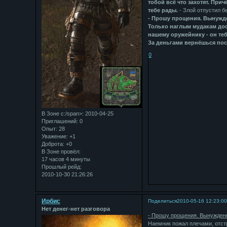
тобой всё что захотят. Прич
тебе рады.
- Злой отпустил б
- Прошу прощения. Вынужде
Только наглым мудакам дос
нашему оружейнику - он теб
За деньгами вернёшься пос
0
В Зоне с:/span>: 2010-04-25
Приглашений:
0
Опыт:
28
Уважение:
+1
Доброта:
+0
В Зоне провёл:
17 часов 4 минуты
Прошлый рейд:
2010-10-30 21:26:26
Ирбис
Поделиться
2010-05-16 12:23:0
Нет денег-нет разговора
- Прошу прощения. Вынужденн
Наемник пожал плечами, отст