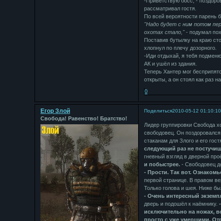
-Приветствую босс, - поздоро
рассматривал гостя.
По всей вероятности парень 
"Надо будет с ним потом пер
охотах стало,"
- подумал пох
Поставив бутылку на краю сто
хлопнул по плечу дозорного.
-Иди отдыхай, я тебя подменю
АК и ушёл из здания.
Теперь Хантер мог бесприпятс
открыты, а он стоял как раз на
0
Егор Злой
Поделиться
2010-05-12 01:10:1
Свобода! Равенство! Братство!
Лидер группировки Свобода хо
свободовец. Он поздоровался 
стаканам для Злого и его гос
следующий раз не постучиш
гневный взгляд в дверной пр
и побыстрее.
- Свободовец д
- Прости. Так вот. Ознакомь
первой странице. В правом в
Только голова и шея. Ниже б
- Очень интересный экземп
дверь и подошёл к наёмнику.
исключительно на ножах, в
просто с уже умершими. От