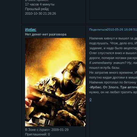
17 часов 4 минуты
Прошлый рейд:
2010-10-30 21:26:26
Ирбис
Поделиться
2010-05-26 16:08:5
Нет денег-нет разговора
Наемник кивнул и вышел за д
подслушать. Чтож, дело его, 
задание, и надо было акценти
Олег спустился вниз и вышел
дороги, попирая ногами раск
К интенданту значит? Ну, ла
пошел вглубь базы.
Не затратив много времени, И
попутно кидая дротики в мише
Наёмник протопал по бетонну
-Ирбис. От Злого. Три апте
нужно, он не любил тратить в
0
В Зоне с:/span>: 2009-01-29
Приглашений:
0