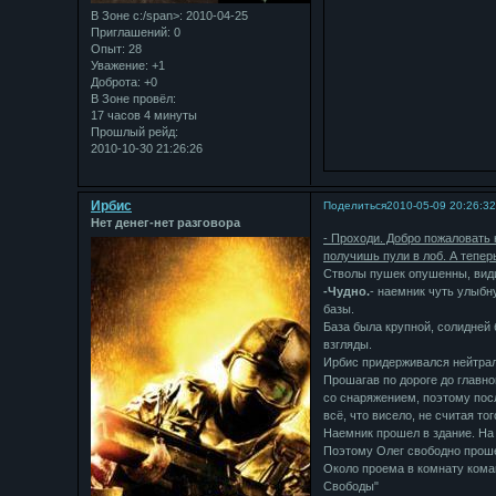
В Зоне с:/span>: 2010-04-25
Приглашений:
0
Опыт:
28
Уважение:
+1
Доброта:
+0
В Зоне провёл:
17 часов 4 минуты
Прошлый рейд:
2010-10-30 21:26:26
Ирбис
Поделиться
2010-05-09 20:26:3
Нет денег-нет разговора
- Проходи. Добро пожаловать 
получишь пули в лоб. А теперь
Стволы пушек опушенны, види
-Чудно.
- наемник чуть улыбн
базы.
База была крупной, солидней 
взгляды.
Ирбис придерживался нейтрал
Прошагав по дороге до главно
со снаряжением, поэтому посл
всё, что висело, не считая то
Наемник прошел в здание. На 
Поэтому Олег свободно прошел
Около проема в комнату кома
Свободы"