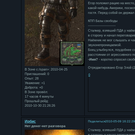
Егор положил рацию на место, 
какой-нибудь Америки, посмот
гостя. Перед собой он держал
КПП Базы свободы
-----------------------
Сталкер, взявший ПДА у наёмн
в сторону и начал переговари
Наёмник не мог слышать и час
звуконепроницаемой.
Боец улыбнулся, поудобнее сх
расстоянии от агрессивного п
-Имя?
- коротко спросил своб
Отредактировано Егор Злой (2
В Зоне с:/span>: 2010-04-25
Приглашений:
0
0
Опыт:
28
Уважение:
+1
Доброта:
+0
В Зоне провёл:
17 часов 4 минуты
Прошлый рейд:
2010-10-30 21:26:26
Ирбис
Поделиться
2010-05-09 16:22:2
Нет денег-нет разговора
Сталкер, взявший ПДА у наёмн
в сторону и начал переговари