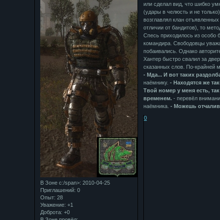
или сделал вид, что шибко ум
(удары в челюсть и не только)
возглавлял клан отъявленных 
отличии от бандитов), то мет
Спесь приходилось из особо б
командира. Свободовцы уважа
побаивались. Однако авторит
Хантер быстро свалил за двер
сказанных слов. По-крайней м
- Мда... И вот таких раздо
наёмнику.
- Находятся же та
Твой номер у меня есть, та
временем.
- перевёл внимани
наёмника.
- Можешь отчалива
0
В Зоне с:/span>: 2010-04-25
Приглашений:
0
Опыт:
28
Уважение:
+1
Доброта:
+0
В Зоне провёл: