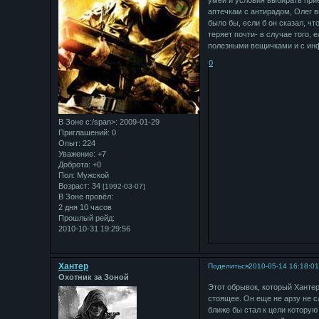
умей и условия выбирать при
аптечкам с антирадом, Олег 
было бы, если б он сказал, чт
теряет почти- в случае того, 
полезными вещичками и с инф
0
В Зоне с:/span>: 2009-01-29
Приглашений:
0
Опыт:
224
Уважение:
+7
Доброта:
+0
Пол:
Мужской
Возраст:
34
[1992-03-07]
В Зоне провёл:
2 дня 10 часов
Прошлый рейд:
2010-10-31 19:29:56
Хантер
Поделиться
2010-05-14 16:18:0
Охотник за Зоной
Этот обрывок, который Хантер
стоящее. Он еще не арзу не с
ближе бы стал к цели которую 