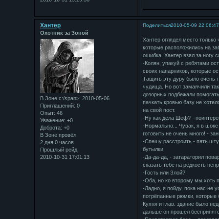
Хантер
Поделиться
2010-05-09 22:06:4
Охотник за Зоной
Хантер оглядел место только
которые расположились на заб
ошибка. Хантер взял за ногу с
-Колян, упакуй с ребятами ос
своих напарников, которые ос
Тащить эту дуру было очень т
чудища. Но вот замаячили таки
дозорных подбежали помогать 
В Зоне с:/span>: 2010-05-06
пачкать кровью базу не хоте
Приглашений:
0
на свой пост.
Опыт:
46
-Ну как дела Шеф? - поинтере
Уважение:
+0
-Нормально... Чувак, я в шоке
Доброта:
+0
готовить не очень много! - з
В Зоне провёл:
-Спешу расстроить - пять шту
2 дня 0 часов
бутылки.
Прошлый рейд:
2010-10-31 17:01:13
-Да-да-да, - затараторил пова
сказать тебе на редкость неп
-Гость или Злой?
-Оба, но ко второму мы хоть 
-Ладно, я пойду, пока нас не 
потрёпанные рюмки, которые б
Кухня и глав. здание было нед
дальше он прошёл бесприпятсв