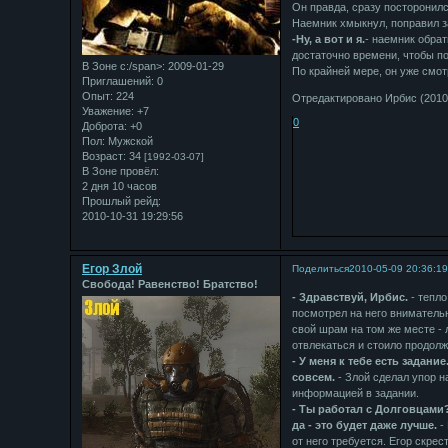
Он правда, сразу посторонилс
Наемник хмыкнул, поправил за
-Ну, а вот и я.
- наемник обрат
достаточно времени, чтобы по
В Зоне с:/span>: 2009-01-29
По крайней мере, он уже смот
Приглашений:
0
Опыт:
224
Отредактировано Ирбис (2010-
Уважение:
+7
0
Доброта:
+0
Пол:
Мужской
Возраст:
34
[1992-03-07]
В Зоне провёл:
2 дня 10 часов
Прошлый рейд:
2010-10-31 19:29:56
Егор Злой
Поделиться
2010-05-09 20:36:1
Свобода! Равенство! Братство!
- Здравствуй, Ирбис.
- тепло
посмотрел на него внимательн
свой шрам на том же месте - л
отвлекаться и стоило продолж
- У меня к тебе есть задани
совсем.
- Злой сделал упор на
информацией в задании.
- Ты работал с Долговцами?
да - это будет даже лучше.
-
от него требуется. Егор скрес