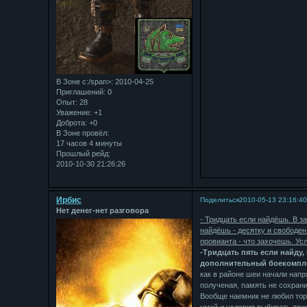
В Зоне с:/span>: 2010-04-25
Приглашений:
0
Опыт:
28
Уважение:
+1
Доброта:
+0
В Зоне провёл:
17 часов 4 минуты
Прошлый рейд:
2010-10-30 21:26:26
Ирбис
Поделиться
2010-05-13 23:16:4
Нет денег-нет разговора
- Тридцать если найдёшь. В з
найдёшь - десятку и свободен
провианта - что захочешь. У
-Тридцать пять если найду,
дополнительный боекомплек
как в районе шеи начали напр
полученая, память не сохран
Вообще наемник не любил торг