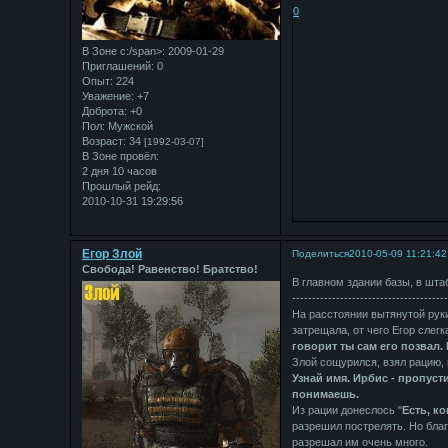
0
В Зоне с:/span>: 2009-01-29
Приглашений:
0
Опыт:
224
Уважение:
+7
Доброта:
+0
Пол:
Мужской
Возраст:
34
[1992-03-07]
В Зоне провёл:
2 дня 10 часов
Прошлый рейд:
2010-10-31 19:29:56
Егор Злой
Поделиться
2010-05-09 11:21:42
Свобода! Равенство! Братство!
В главном здании базы, в шта
--------------------------------------
На расстоянии вытянутой руки
затрещала, от чего Егор слег
говорит ты сам его позвал.
Злой сощурился, взял рацию, 
Узнай имя. Ирбис - пропусти
понимаешь.
Из рации донеслось "
Есть, к
разрешил пострелять. Но благ
разрешал им очень много.