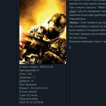
причем на лице играла нехор
Так и тянуло спросить: "What t
-Имя?
- два его напарника та
наемника были один дробовик
Паршивенько.
-Ирбис.
- Олег напрягся до п
Нет, он вообще старался не в
было чревато "холодной войно
Поэтому никаких грехов Ирби
Но три ствола...
Наемник переводил глаза с одн
0
В Зоне с:/span>: 2009-01-29
Приглашений:
0
Опыт:
224
Уважение:
+7
Доброта:
+0
Пол:
Мужской
Возраст:
34
[1992-03-07]
В Зоне провёл:
2 дня 10 часов
Прошлый рейд:
2010-10-31 19:29:56