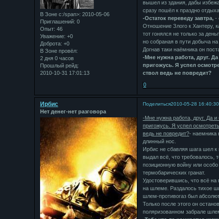
вышел из здания, дабы избеж
сразу пошёл к праздно отдых
В Зоне с:/span>: 2010-05-06
-Остаток переведу завтра,
- 
Приглашений:
0
Отношение Злого к Хантеру, к
Опыт:
46
тот гонялся не только за день
Уважение:
+0
но собраная в пути добыча на 
Доброта:
+0
Догнав таки наёмника он пост
В Зоне провёл:
-Мне нужна работа, друг. Да
2 дня 0 часов
пригожусь. Я успел осмотре
Прошлый рейд:
2010-10-31 17:01:13
ствол ведь не повредит?
0
Ирбис
Поделиться
2010-05-28 16:40:3
Нет денег-нет разговора
-Мне нужна работа, друг. Да и
пригожусь. Я успел осмотреть
ведь не повредит?
- наемника
длинный нос.
Ирбис не сбавляя шага шел к 
выдал всё, что требовалось, 
позиционную войну или особо 
термобарических гранат.
Удостоверившись, что всё на 
на шлеме. Раздалось тихое ш
шлем-противогаз был абсолют
Только после этого он остано
поляризованном забрале шле