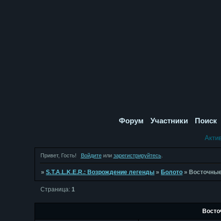
Форум
Участники
Поиск
Акти
Привет, Гость!
Войдите
или
зарегистрируйтесь
.
»
S.T.A.L.K.E.R.: Возрождение легенды
»
Болото
»
Восточные
Страница:
1
Восто