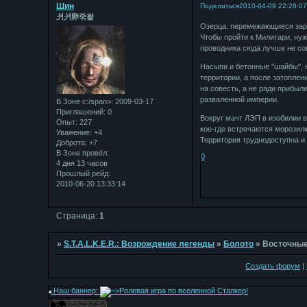
Шин
Поделиться
2010-04-09 22:28:0
⽙⽙卵죾왍
Озерца, перемежающиеся зар
Чтобы пройти к Милитари, ну
проводника сюда лучше не сова
Насыпи и бетонные "шайбы", 
территории, а после затоплен
на совесть, а не ради прибыл
разваленной империи.
В Зоне с:/span>: 2009-03-17
Приглашений:
0
Вокруг мачт ЛЭП в изобилии в
Опыт:
227
кое-где встречаются морозилк
Уважение:
+4
Территория труднодоступна и 
Доброта:
+7
В Зоне провёл:
0
4 дня 13 часов
Прошлый рейд:
2010-06-20 13:33:14
Страница:
1
»
S.T.A.L.K.E.R.: Возрождение легенды
»
Болото
»
Восточные
Создать форум
|
Наш баннер: