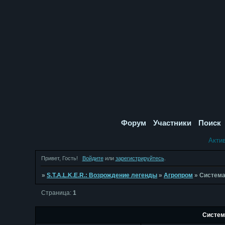
Форум
Участники
Поиск
Акти
Привет, Гость!
Войдите
или
зарегистрируйтесь
.
»
S.T.A.L.K.E.R.: Возрождение легенды
»
Агропром
»
Система
Страница:
1
Систем