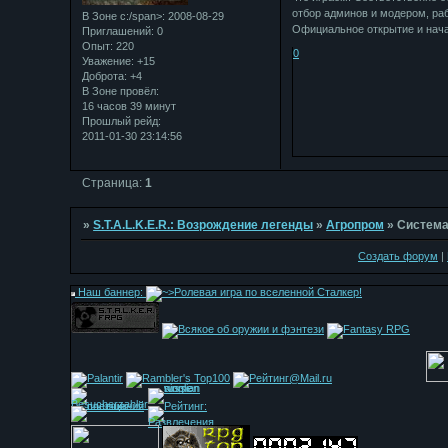
отбор админов и модером, раб
В Зоне с:/span>: 2008-08-29
Официальное открытие и начал
Приглашений:
0
Опыт:
220
0
Уважение:
+15
Доброта:
+4
В Зоне провёл:
16 часов 39 минут
Прошлый рейд:
2011-01-30 23:14:56
Страница:
1
»
S.T.A.L.K.E.R.: Возрождение легенды
»
Агропром
»
Система
Создать форум
|
Наш баннер: