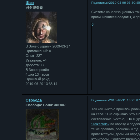
Шин
Поделиться
2010-04-06 05:30:4
⽙⽙卵죾왍
Система канализационных то
провинившиеся солдаты, и пря
0
В Зоне с:/span>: 2009-03-17
Приглашений:
0
Опыт:
227
Уважение:
+4
Доброта:
+7
В Зоне провёл:
4 дня 13 часов
Прошлый рейд:
2010-06-20 13:33:14
Свобода
Поделиться
2010-10-31 16:25:0
Свобода! Воля! Жизнь!
Так как никто с прошлой ролк
на себя. Я не скрываю, что я
составление, честно). Но я (д
Stalkerrola2
по образу и подоб
те же правила, расценки и т.д
приветствуем, даём им опреде
что играем. Соответственно о