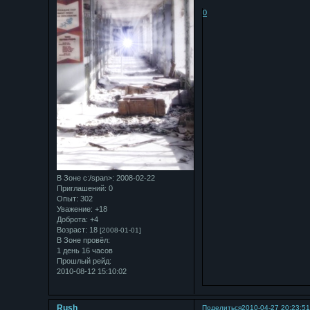
0
В Зоне с:/span>: 2008-02-22
Приглашений:
0
Опыт:
302
Уважение:
+18
Доброта:
+4
Возраст:
18
[2008-01-01]
В Зоне провёл:
1 день 16 часов
Прошлый рейд:
2010-08-12 15:10:02
Rush
Поделиться
2010-04-27 20:23:5