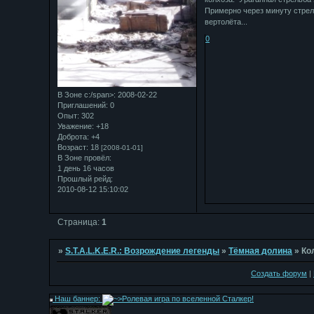
Примерно через минуту стрел
вертолёта...
0
В Зоне с:/span>: 2008-02-22
Приглашений:
0
Опыт:
302
Уважение:
+18
Доброта:
+4
Возраст:
18
[2008-01-01]
В Зоне провёл:
1 день 16 часов
Прошлый рейд:
2010-08-12 15:10:02
Страница:
1
»
S.T.A.L.K.E.R.: Возрождение легенды
»
Тёмная долина
»
Ко
Создать форум
|
Наш баннер: