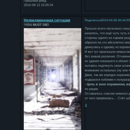
Прошлый рейд:
2010-08-12 15:09:34
Непредвиденная ситуация
Поделиться
2010-04-28 00:44:5
!YOU MUST DIE!
Прошло всего несколько секун
казалось, что ещё чуть чуть и
стороны одного из сараев раз
обратил на это абсолютно ник
двинулись к одному из коровн
И вот тут произошло немысли
без знаков различия. Отчаянн
из здания показался и объект
пытаясь подтянуть свои штаны
внимание остальных (ну или 
Джек, так же изрядно охрене
подкрался поближе к полураз
- Цель в зоне поражения, ва
по рации.
Оставалось совсем немного д
от чего прервалась.... Счёт ш
0