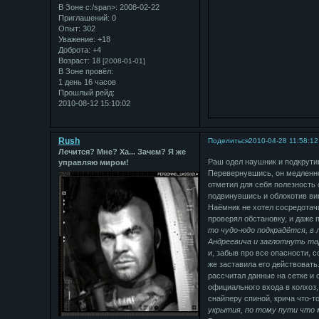
В Зоне с:/span>: 2008-02-22
Приглашений:
0
Опыт:
302
Уважение:
+18
Доброта:
+4
Возраст:
18
[2008-01-01]
В Зоне провёл:
1 день 16 часов
Прошлый рейд:
2010-08-12 15:10:02
Rush
Поделиться
2010-04-28 11:58:12
Лечится? Мне? Ха... Зачем? Я же
Раш одел наушник и подкрутив
управляю миром!
Перевернувшись, он медленно
отметил для себя полезность 
подвинувшись и облокотив ви
Наёмник не хотел сосредотач
проверял обстановку, и даже
то чудо-юдо подкрадётся, в
Андреевича и заглотнуть тар
и, забыв про все опасности, 
же заставила его действовать
рассчитал данные на сетке и 
официального входа в колхоз,
снайперу спиной, крича что-т
укрытия, по тому пути что 