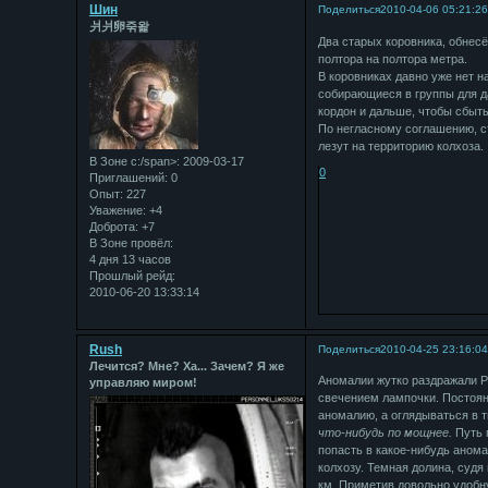
Шин
Поделиться
2010-04-06 05:21:2
⽙⽙卵죾왍
Два старых коровника, обнес
полтора на полтора метра.
В коровниках давно уже нет н
собирающиеся в группы для д
кордон и дальше, чтобы сбыть
По негласному соглашению, с
лезут на территорию колхоза.
В Зоне с:/span>: 2009-03-17
0
Приглашений:
0
Опыт:
227
Уважение:
+4
Доброта:
+7
В Зоне провёл:
4 дня 13 часов
Прошлый рейд:
2010-06-20 13:33:14
Rush
Поделиться
2010-04-25 23:16:0
Лечится? Мне? Ха... Зачем? Я же
Аномалии жутко раздражали Р
управляю миром!
свечением лампочки. Постоянн
аномалию, а оглядываться в
что-нибудь по мощнее.
Путь 
попасть в какое-нибудь анома
колхозу. Темная долина, судя
км. Приметив довольно удобн