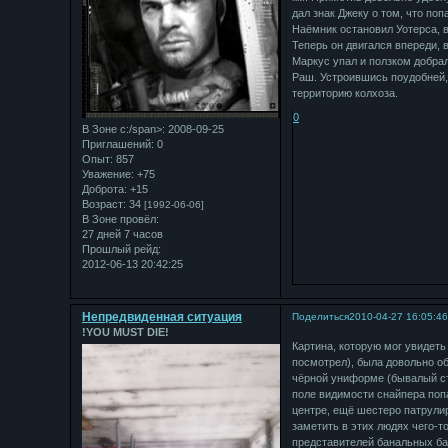
дал знак Джеку о том, что поп
Наёмник остановил Уотерса, в
Теперь он двигался впереди, 
Маркус упал и ползком добрал
Раш. Устроившись поудобней, 
территорию колхоза.
0
В Зоне с:/span>: 2008-09-25
Приглашений:
0
Опыт:
857
Уважение:
+75
Доброта:
+15
Возраст:
34
[1992-06-06]
В Зоне провёл:
27 дней 7 часов
Прошлый рейд:
2012-06-13 20:42:25
Непредвиденная ситуация
Поделиться
2010-04-27 16:05:4
!YOU MUST DIE!
Картина, которую мог увидеть
посмотрел), была довольно о
чёрной униформе (бывалый ст
поле видимости снайпера попа
центре, ещё шестеро патрули
заметить в этих людях чего-т
представителей банальных ба