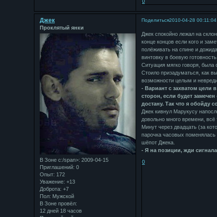
0
Джек
Поделиться
2010-04-28 00:11:04
Проклятый янки
Джек спокойно лежал на склон
конце концов если кого и заме
полёживать на спине и дожида
винтовку в боевую готовность
Ситуация мягко говоря, была 
Стоило призадуматься, как вы
возможности целым и невред
- Вариант с захватом цели в
сторон, если будет замечен 
достану. Так что я обойду 
Джек кивнул Марукусу напосле
довольно много времени, всё 
Минут через двадцать (за кот
парочка часовых поменялась 
шёпот Джека.
- Я на позиции, жди сигнала.
В Зоне с:/span>: 2009-04-15
0
Приглашений:
0
Опыт:
172
Уважение:
+13
Доброта:
+7
Пол:
Мужской
В Зоне провёл:
12 дней 18 часов