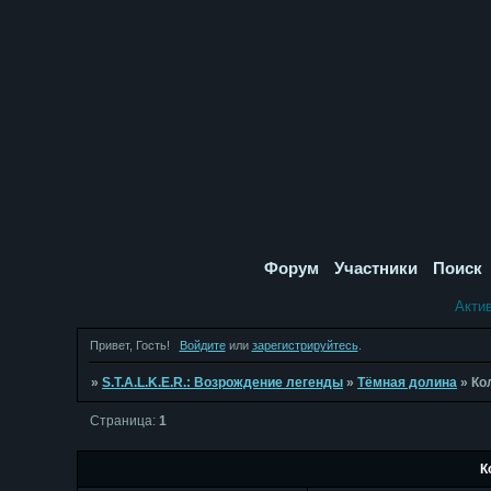
Форум
Участники
Поиск
Акти
Привет, Гость!
Войдите
или
зарегистрируйтесь
.
»
S.T.A.L.K.E.R.: Возрождение легенды
»
Тёмная долина
»
Ко
Страница:
1
К