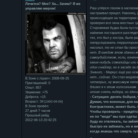
Лечится? Мне? Ха... Зачем? Я же
Раш упёрся глазом в наглазн
управляю миром!
настраивал прицел. Наконец,
происходящее на территории к
проверил все окна местных зд
Сторожевая будка была пуста
наёмник постарался разглядет
тех, кто был у костра, было р
патрулировать территорию.
насолил, то не стал бы прос
нет. В каждом этом здании 
самоубийством, если, конечн
какие-нибудь сомалийцы или 
один снайпер, но в засаде з
Значит,
- Маркус ещё раз осм
нет...сейчас.
Он стал медленн
В Зоне с:/span>: 2008-09-25
четверых, ну максимум пяте
Приглашений:
0
близко я к этим колхозникам.
Опыт:
857
итоге снять лидера, но здесь
Уважение:
+75
Доброта:
+15
- Ситуация: десять бойцов,
Возраст:
34
[1992-06-06]
Думаю, что военные, для н
В Зоне провёл:
Контрактники, может быть. 
27 дней 7 часов
Чтобы проверить - придётс
Прошлый рейд:
не по "моде" мы при одеты
2012-06-13 20:42:25
буду их отвлекать, ты займ
быстро не забежать, но и м
когда знаешь что смерть ту