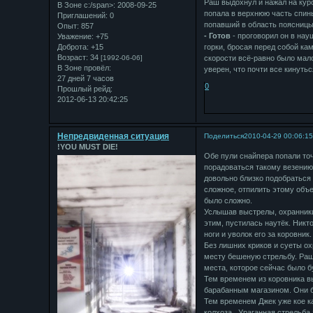
Раш выдохнул и нажал на куро
В Зоне с:/span>: 2008-09-25
попала в верхнюю часть спины
Приглашений:
0
попавший в область поясницы.
Опыт:
857
- Готов
- проговорил он в нау
Уважение:
+75
Доброта:
+15
горки, бросая перед собой ка
Возраст:
34
[1992-06-06]
скорости всё-равно было мал
В Зоне провёл:
уверен, что почти все кинуть
27 дней 7 часов
0
Прошлый рейд:
2012-06-13 20:42:25
Непредвиденная ситуация
Поделиться
2010-04-29 00:06:1
!YOU MUST DIE!
Обе пули снайпера попали точ
порадоваться такому везению.
довольно близко подобраться 
сложное, отпилить этому объе
было сложно.
Услышав выстрелы, охранники 
этим, пустилась наутёк. Никто
ноги и уволок его за коровник.
Без лишних криков и суеты ох
месту бешеную стрельбу. Рашу
места, которое сейчас было 
Тем временем из коровника в
барабанным магазином. Они б
Тем временем Джек уже кое ка
колхоза. Ураганная стрельба 