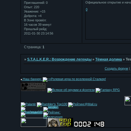
Официальное открытие и начал
Приглашений:
0
Опыт:
220
0
Уважение:
+15
Доброта:
+4
В Зоне провёл:
16 часов 39 минут
Прошлый рейд:
2011-01-30 23:14:56
Страница:
1
»
S.T.A.L.K.E.R.: Возрождение легенды
»
Тёмная долина
»
Те
Создать форум
|
Наш баннер: