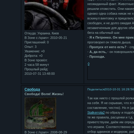
неожиданный факт. Животные 
решили отомстить. Они накину
однако одна собака никак не 
вскинул винтовку и прицелил
свободен, и не долго ожидая 
незамеченным для других обит
бега на обычный шаг.
Откуда:
Украина. Киев
-
Я к Петренко. Он мне прик
В Зоне с:/span>: 2010-05-21
Приглашений:
0
проговорил он тяжело дыша.
Опыт:
3
-
Пропуск от него есть?
- сп
Уважение:
+0
-
А, да есть,
- он поворошился
Доброта:
+0
-
Проходи.
В Зоне провёл:
0
2 часа 58 минут
Прошлый рейд:
2010-07-31 13:48:00
Свобода
Поделиться
2010-10-31 16:28:5
Свобода! Воля! Жизнь!
Так как никто с прошлой ролк
на себя. Я не скрываю, что я
составление, честно). Но я (д
Stalkerrola2
по образу и подоб
те же правила, расценки и т.д
приветствуем, даём им опреде
что играем. Соответственно о
отбор админов и модером, раб
В Зоне с:/span>: 2008-08-29