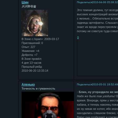
Шин
Поделиться
2010-04-06 05:08:3
⽙⽙卵죾왍
Это темная долина, тут всегд
высоких концентраций аномал
с жизнью... Обязательно встр
задницы артефакты. Слышал г
знает их вроде перестреляли 
потому не советую туда совать
0
В Зоне с:/span>: 2009-03-17
Приглашений:
0
Опыт:
227
Уважение:
+4
Доброта:
+7
В Зоне провёл:
4 дня 13 часов
Прошлый рейд:
2010-06-20 13:33:14
Апенько
Поделиться
2010-05-31 18:52:4
Точность и гуманность
-
Блин, ну угораздило же ме
Надо же было так угодить!
О
время. Впереди, прям у места
кабана, и теперь наконец пов
их ну никак не хотел, ибо ина
находились слишком близко, 
Вдруг они отобедают и соизво