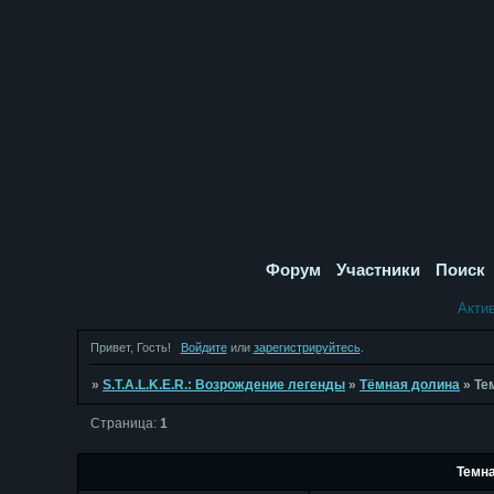
Форум
Участники
Поиск
Акти
Привет, Гость!
Войдите
или
зарегистрируйтесь
.
»
S.T.A.L.K.E.R.: Возрождение легенды
»
Тёмная долина
»
Те
Страница:
1
Темн