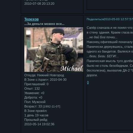
2010-07-08 20:13:20
Терехов
Поделиться
2010-05-03 12:57:5
...За деньги можно все...
Сапёр сначала и не понял что
в стену здания. Краем глаза 
...не дай Бог почки...
Наконец офигевший поначалу 
Панически дернувшись, сталке
одного из бандитов. Валялся 
...беги. Беги. БЕГИ!...
Паническая мысль туго долби
было не столь безобидным. С
бесполезна), выхватив ДА-2 "
Откуда:
Нижний Новгород
дороги.
В Зоне с:/span>: 2010-04-30
0
Приглашений:
0
Опыт:
132
Уважение:
+0
Доброта:
+0
Пол:
Мужской
Возраст:
33
[1992-11-07]
В Зоне провёл:
1 день 19 часов
Прошлый рейд:
2010-05-14 19:02:36