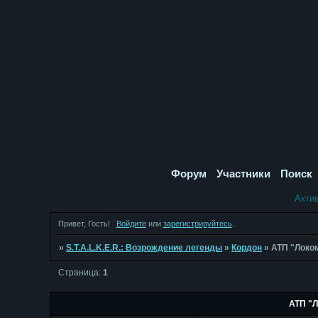
Форум
Участники
Поиск
Акти
Привет, Гость!
Войдите
или
зарегистрируйтесь
.
»
S.T.A.L.K.E.R.: Возрождение легенды
»
Кордон
»
АТП "Локо
Страница:
1
АТП "