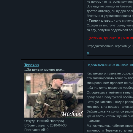
не понял, что патроны кончил
Все еще не отойдя от боевого
Достав аптечку, он щедро обл
бинтом и с удовлетворением 
-
Твою налево...
- зло сплюн
Сходив за пистолетом-пулемет
за еду, попутно обдумывая в
- (аптечка, тушенка, 8 |9х18 м
Отредактировано Терехов (201
0
Терехов
Поделиться
2010-05-04 20:35:1
...За деньги можно все...
Как такового, плана не созре
это заминировать тоннель пла
минированием проблем не было
...да я и пяти шагов не пробе
Оглядевшись, наёмник вынул 
проделал с полупустой обоймо
натянул капюшон, надел респ
местность на предмет аномал
Забравшись на холм, он расп
куски плоти, стены зданий бы
Откуда:
Нижний Новгород
...Ммать...
В Зоне с:/span>: 2010-04-30
Матюкнувшись, наёмник продо
Приглашений:
0
активности, Терехов встал на