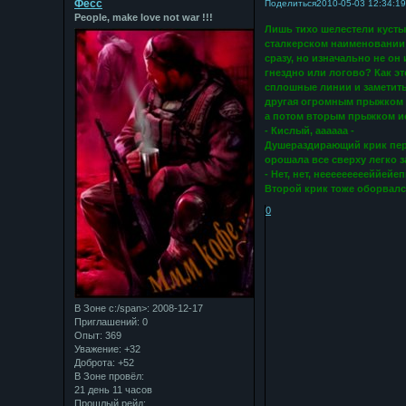
Фесс
Поделиться
2010-05-03 12:34:1
People, make love not war !!!
Лишь тихо шелестели кусты
сталкерском наименовании 
сразу, но изначально не о
гнездно или логово? Как э
сплошные линии и заметить
другая огромным прыжком до
а потом вторым прыжком ис
- Кислый, аааааа -
Душераздирающий крик пере
орошала все сверху легко 
- Нет, нет, неееееееееййейе
Второй крик тоже оборвалс
0
В Зоне с:/span>: 2008-12-17
Приглашений:
0
Опыт:
369
Уважение:
+32
Доброта:
+52
В Зоне провёл:
21 день 11 часов
Прошлый рейд: