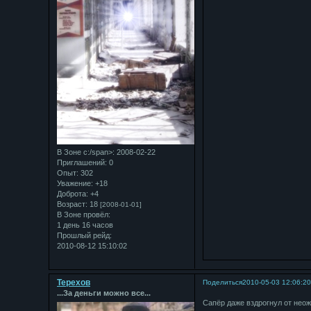
В Зоне с:/span>: 2008-02-22
Приглашений:
0
Опыт:
302
Уважение:
+18
Доброта:
+4
Возраст:
18
[2008-01-01]
В Зоне провёл:
1 день 16 часов
Прошлый рейд:
2010-08-12 15:10:02
Терехов
Поделиться
2010-05-03 12:06:2
...За деньги можно все...
Сапёр даже вздрогнул от неож