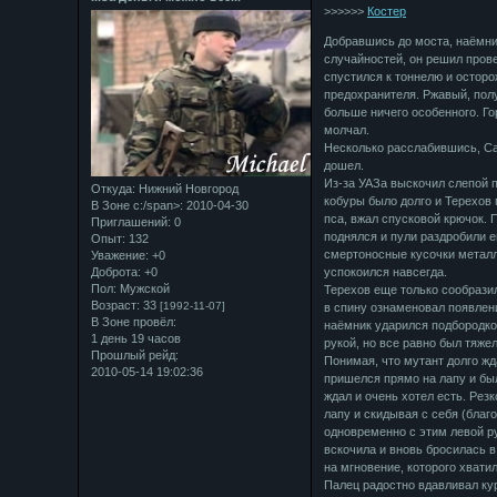
>>>>>>
Костер
Добравшись до моста, наёмни
случайностей, он решил прове
спустился к тоннелю и осторо
предохранителя. Ржавый, пол
больше ничего особенного. Го
молчал.
Несколько расслабившись, Са
дошел.
Из-за УАЗа выскочил слепой п
Откуда:
Нижний Новгород
кобуры было долго и Терехов 
В Зоне с:/span>: 2010-04-30
пса, вжал спусковой крючок. 
Приглашений:
0
поднялся и пули раздробили е
Опыт:
132
смертоносные кусочки металл
Уважение:
+0
Доброта:
+0
успокоился навсегда.
Пол:
Мужской
Терехов еще только сообразил
Возраст:
33
[1992-11-07]
в спину ознаменовал появлени
В Зоне провёл:
наёмник ударился подбородко
1 день 19 часов
рукой, но все равно был тяжел
Прошлый рейд:
Понимая, что мутант долго жд
2010-05-14 19:02:36
пришелся прямо на лапу и бы
ждал и очень хотел есть. Резк
лапу и скидывая с себя (благ
одновременно с этим левой ру
вскочила и вновь бросилась в
на мгновение, которого хвати
Палец радостно вдавливал ку