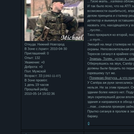
...Твою мать...халявка облома
И так было ясно, что на АТП 
возможности ошибиться), впри
делом принципа и сталкер реш
детектор и выкинув оставшиес
назвать это, находящееся у в
...пусто...
Тихо прокрался ко второй, по
...и тут...
Откуда:
Нижний Новгород
Эмоций на лице сталкера не п
В Зоне с:/span>: 2010-04-30
охраны. Непозволительная рос
Приглашений:
0
Терехов сиганул в крайнее сп
Опыт:
132
-
Знаешь, Толян...устал я...хр
Уважение:
+0
Обернувшись на звук, Сапёр у
Доброта:
+0
должны были бродить по перим
Пол:
Мужской
горевшему тут же.
Возраст:
33
[1992-11-07]
-
Понимаю братуха...а что поде
В Зоне провёл:
У Сапёра аж руки зачесались
1 день 19 часов
нельзя. Не за этим пришел. О
Прошлый рейд:
здании более никого нет. Под
2010-05-14 19:02:36
звук скрипнувшей доски впол
здания и направился в обход 
...так...сначала проверю зад
Прытко сиганув в пролом в за
бараку.
0