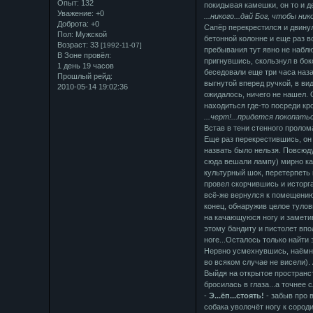
Опыт:
132
покидывая камешки, он то и д
Уважение:
+0
...никого...дай Бог, чтобы нико
Доброта:
+0
Сапёр перекрестился и двину
Пол:
Мужской
бетонной колонне и еще раз в
Возраст:
33
[1992-11-07]
пребывания тут явно не набл
В Зоне провёл:
пригнувшись, скользнул в бок
1 день 19 часов
беседовали еще три часа наз
Прошлый рейд:
выгнутой вперед ручкой, в ви
2010-05-14 19:02:36
ожидалось, ничего не нашел. 
находиться где-то посреди кр
...черт!...придется покопатьс
Встав в тени стенного пролом
Еще раз перекрестившись, он 
назвать было нельзя. Повсюду
сюда вешали лампу) мирно ка
культурный шок, перетерпеть 
провел скорчившись и исторга
всё-же вернулся к помещению.
конец, обнаружив целое тулов
на качающуюся ногу и замети
этому бандиту и пистолет впо
ноге...Осталось только найти э
Нервно усмехнувшись, наёмник
во всяком случае не висели). 
Выйдя на открытое пространст
бросилась в глаза...а точнее 
-
Э...ёп...стоять!
- забыв про в
собака уволочёт ногу к сород