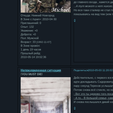
до главного входа , кажется 
...А тут может и нет никого.
Но все-таки сталкер не стал т
показываясь на вид тем (или 
Откуда:
Нижний Новгород
В Зоне с:/span>: 2010-04-30
0
Приглашений:
0
Опыт:
132
Уважение:
+0
Доброта:
+0
Пол:
Мужской
Возраст:
33
[1992-11-07]
В Зоне провёл:
1 день 19 часов
Прошлый рейд:
2010-05-14 19:02:36
Непредвиденная ситуация
Поделиться
2010-05-03 11:20:02
!YOU MUST DIE!
Действительно, с первого взг
идти докладывать Сидоровичу
пару секунд Терехов услышал 
Потом снова всё стихло, но н
- Вот это ты здорово того лоха
- А то... В большой семье, са
И снова послышался дикий хо
0