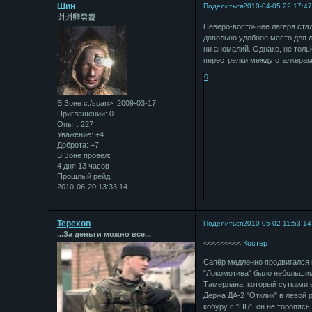
Шин
Поделиться
2010-04-05 22:17:4
⽙⽙卵죾왍
Северо-восточнее лагеря ста
довольно удобное место для л
ни аномалий. Однако, не тол
перестрелки между сталкерам
0
В Зоне с:/span>: 2009-03-17
Приглашений:
0
Опыт:
227
Уважение:
+4
Доброта:
+7
В Зоне провёл:
4 дня 13 часов
Прошлый рейд:
2010-06-20 13:33:14
Терехов
Поделиться
2010-05-02 11:53:14
...За деньги можно все...
<<<<<<<<<
Костер
Сапёр медленно продвигался в
"Локомотива" было небольшим
Тамерлана, который сутками в
Держа ДА-2 "Отклик" в левой 
кобуру с "ПБ", он не торопясь