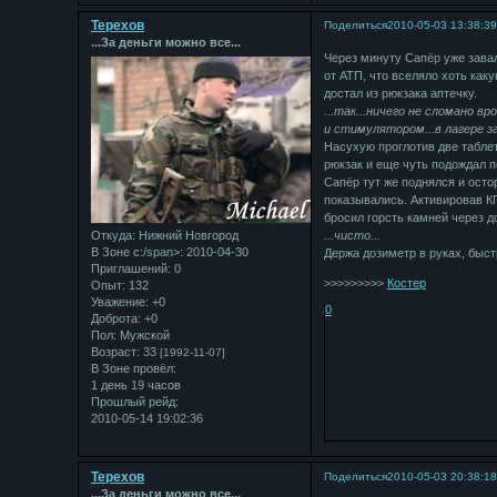
Терехов
Поделиться
2010-05-03 13:38:3
...За деньги можно все...
Через минуту Сапёр уже завал
от АТП, что вселяло хоть ка
достал из рюкзака аптечку.
...так...ничего не сломано в
и стимулятором...в лагере з
Насухую проглотив две таблет
рюкзак и еще чуть подождал п
Сапёр тут же поднялся и осто
показывались. Активировав К
бросил горсть камней через д
Откуда:
Нижний Новгород
...чисто...
В Зоне с:/span>: 2010-04-30
Держа дозиметр в руках, быст
Приглашений:
0
>>>>>>>>>
Костер
Опыт:
132
Уважение:
+0
0
Доброта:
+0
Пол:
Мужской
Возраст:
33
[1992-11-07]
В Зоне провёл:
1 день 19 часов
Прошлый рейд:
2010-05-14 19:02:36
Терехов
Поделиться
2010-05-03 20:38:1
...За деньги можно все...