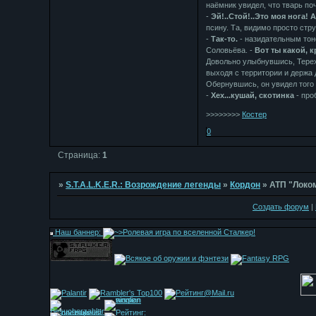
наёмник увидел, что тварь по
-
Эй!..Стой!..Это моя нога! А
псину. Та, видимо просто стру
-
Так-то.
- назидательным тон
Соловьёва. -
Вот ты какой, к
Довольно улыбнувшись, Терех
выходя с территории и держа
Обернувшись, он увидел того 
-
Хех...кушай, скотинка
- про
>>>>>>>>
Костер
0
Страница:
1
»
S.T.A.L.K.E.R.: Возрождение легенды
»
Кордон
»
АТП "Локо
Создать форум
|
Наш баннер: