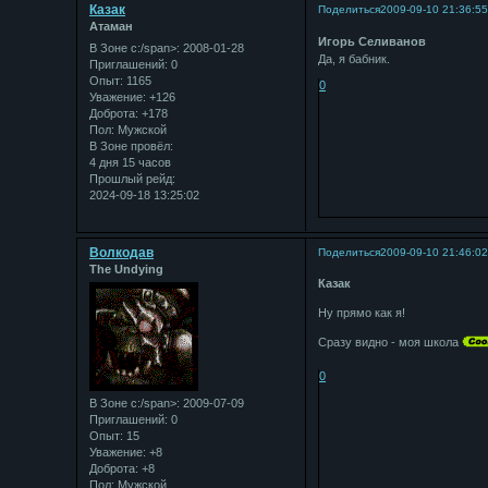
Казак
Поделиться
2009-09-10 21:36:5
Атаман
Игорь Селиванов
В Зоне с:/span>: 2008-01-28
Да, я бабник.
Приглашений:
0
Опыт:
1165
0
Уважение:
+126
Доброта:
+178
Пол:
Мужской
В Зоне провёл:
4 дня 15 часов
Прошлый рейд:
2024-09-18 13:25:02
Bолкодав
Поделиться
2009-09-10 21:46:0
The Undying
Казак
Ну прямо как я!
Сразу видно - моя школа
0
В Зоне с:/span>: 2009-07-09
Приглашений:
0
Опыт:
15
Уважение:
+8
Доброта:
+8
Пол:
Мужской