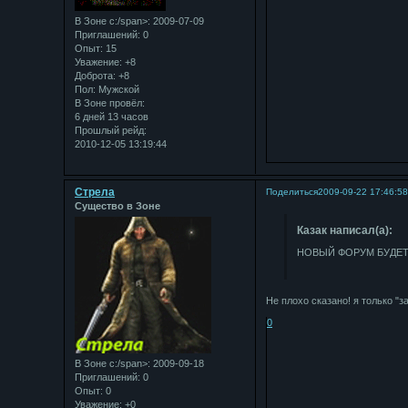
В Зоне с:/span>: 2009-07-09
Приглашений:
0
Опыт:
15
Уважение:
+8
Доброта:
+8
Пол:
Мужской
В Зоне провёл:
6 дней 13 часов
Прошлый рейд:
2010-12-05 13:19:44
Стрела
Поделиться
2009-09-22 17:46:5
Существо в Зоне
Казак написал(а):
НОВЫЙ ФОРУМ БУДЕТ
Не плохо сказано! я только "за
0
В Зоне с:/span>: 2009-09-18
Приглашений:
0
Опыт:
0
Уважение:
+0