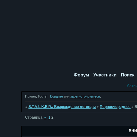
Форум
Участники
Поиск
Акти
Привет, Гость!
Войдите
или
зарегистрируйтесь
.
»
S.T.A.L.K.E.R.: Возрождение легенды
»
Первоочередное
»
Страница:
«
1
2
ВНИ