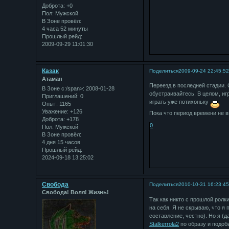
Доброта:
+0
Пол:
Мужской
В Зоне провёл:
4 часа 52 минуты
Прошлый рейд:
2009-09-29 11:01:30
Казак
Поделиться
2009-09-24 22:45:5
Атаман
Переезд в последней стадии.
В Зоне с:/span>: 2008-01-28
обустраивайтесь. В целом, иг
Приглашений:
0
играть уже потихоньку
Опыт:
1165
Уважение:
+126
Пока что период времени не вв
Доброта:
+178
0
Пол:
Мужской
В Зоне провёл:
4 дня 15 часов
Прошлый рейд:
2024-09-18 13:25:02
Свобода
Поделиться
2010-10-31 16:23:4
Свобода! Воля! Жизнь!
Так как никто с прошлой ролк
на себя. Я не скрываю, что я
составление, честно). Но я (д
Stalkerrola2
по образу и подоб