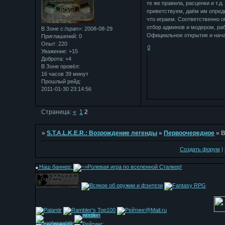
те же правила, расценки и т.д
приветствуем, даём им опреде
что играем. Соответственно о
отбор админов и модером, раб
В Зоне с:/span>: 2008-08-29
Официальное открытие и начал
Приглашений:
0
Опыт:
220
0
Уважение:
+15
Доброта:
+4
В Зоне провёл:
16 часов 39 минут
Прошлый рейд:
2011-01-30 23:14:56
Страница:
«
1
2
»
S.T.A.L.K.E.R.: Возрождение легенды
»
Первоочередное
»
Создать форум
|
Наш баннер: