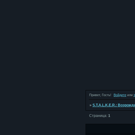
Привет, Гость!
Войдите
или
»
S.T.A.L.K.E.R.: Возрож
Страница:
1