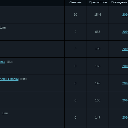
Ответов
Просмотров
Последнее
10
1546
201
Шин
2
637
201
2
199
201
ика
Шин
0
166
201
ороны Свалки
Шин
0
149
201
0
153
201
Шин
0
147
201