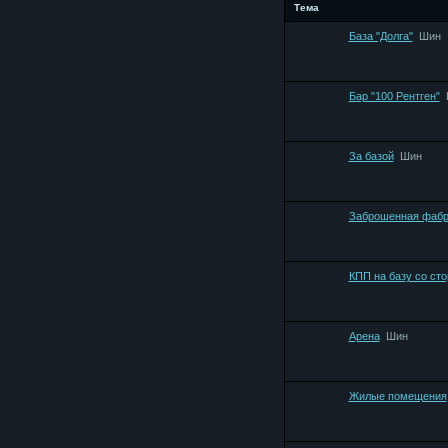
Тема
База "Долга"
Шин
Бар "100 Рентген"
За базой
Шин
Заброшенная фабр
КПП на базу со ст
Арена
Шин
Жилые помещения