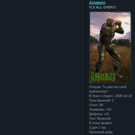
Дерижёр
IT,S ALL OVER!!!
Откуда:
Ты достал свой
компьютер?
В Зоне с:/span>: 2008-10-10
Приглашений:
0
Опыт:
99
Уважение:
+20
Доброта:
+22
Пол:
Мужской
В Зоне провёл:
3 дня 1 час
Прошлый рейд: