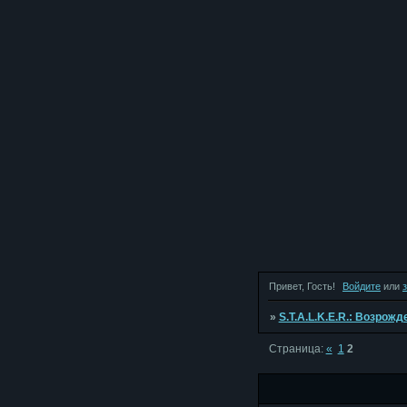
Привет, Гость!
Войдите
или
»
S.T.A.L.K.E.R.: Возрож
Страница:
«
1
2