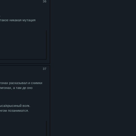
36
.
 такое никакая мутация
37
игонах расказывал и снимки
игонах, а там де оно
рыса/крысиный волк.
нгом позаниматся.