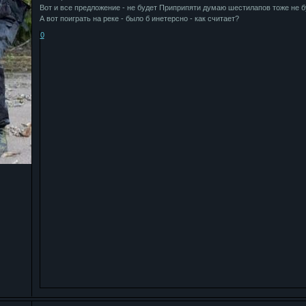
Вот и все предложение - не будет Приприпяти думаю шестилапов тоже не бу
А вот поиграть на реке - было б инетерсно - как считает?
0