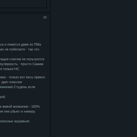
32
са и ложится даже из ПМа
х не побегаете - так что
уацыя совсем не пользуется
опулярность - просто Самим
я только НС.
ика - только вот весь прикол
- дает класное
номалию Студень если
ра).
де живой аномалии - 100%
ия они убьют и химеру.
ртоносных муравьях