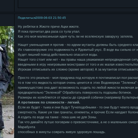
Поделиться
2009-06-03 21:50:45
Ну ребятки в Жжоте приче Ацки жжоте.
Я пока прочитал два раза со тула упал.
Как это моя малюсинькая идея чуть ли не вселенскую заваруху затеяла.
Нащет уменьщения я против - по идеии мутанты должны быть среднего кла
Их главноеоружие это подвижность и Ядовитый укус. В воде вы сильно от ни
будет лишний повод действиельно опасатся воды.
Нащет того стоит или нет - вы правы наша уважаемая непредвиденная сит
введеными в игру неигровыми монстрами от того и их малая известноть/п
Игрокам отписывать их сложно (кроме авторов) А за мутантов отписываетс
Просто это реально - моя придумка под которую я почтинаписал пол расказ
то в том что жидкость которая очень ценится в этих Водомерках "Зеленка" 
приимущестово она дает возможность ходить по любой жикости включая а
предварительно "Зеленкой" Обработать поверхность подошвы ботинок.
Размеры их колеблются от крысы до средней собачки (например Бультерье
А противник по сложности - легкий.
Если их будет - тьма и они будут Тучеподобными - то они будут чемто вро
смертность. Какие уж там гранаты, огнеметы, и прочие Если напдает Колон
А ездить по воде на танке - пока шик не для Зоны.
Так что давайте лутше поговрим о превоисточнике, а не о маленьких сме
Марабунта
способных в минуты сожрать живую здоровую лошадь.