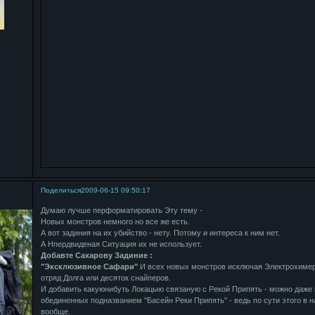
Поделиться
2009-06-15 09:50:17
Думаю лучше перформатировать Эту тему -
Новых монстров немного но все же есть.
А вот задиния на их убийство - нету. Потому и интереса к ним нет.
А Нпердвиденая Ситуация их не использует.
Добавте Сахарову Задиние :
"Эксклюзивное Сафари"
И всех новых монстров исключая Электрохимеру
отряд Долга или десяток снайперов.
И добавить какуюнибуть Локацыю связаную с Рекой Припять - можно даже
обединенных подназванием "Басейн Реки Припять" - ведь по сути этого в н
вообще.