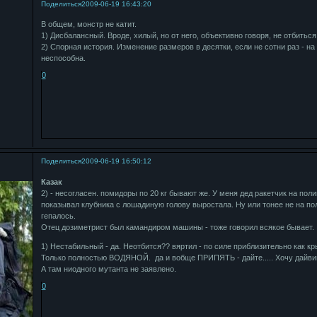
Поделиться
2009-06-19 16:43:20
В общем, монстр не катит.
1) Дисбалансный. Вроде, хилый, но от него, объективно говоря, не отбиться
2) Спорная история. Изменение размеров в десятки, если не сотни раз - на
неспособна.
0
Поделиться
2009-06-19 16:50:12
Казак
2) - несогласен. помидоры по 20 кг бывают же. У меня дед ракетчик на пол
показывал клубника с лошадиную голову выростала. Ну или тонее не на пол
гепалось.
Отец дозиметрист был камандиром машины - тоже говорил всякое бывает.
1) Нестабильный - да. Неотбится?? вяртил - по силе приблизительно как к
Только полностью ВОДЯНОЙ. да и вобще ПРИПЯТЬ - дайте..... Хочу дайви
А там ниодного мутанта не заявлено.
0