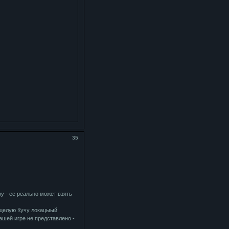
35
 - ее реально может взять
 целую Кучу локацыый
ашей игре не представлено -