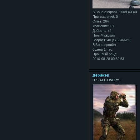
В Зоне с:/span>: 2009-03-04
Приглашений:
0
Опыт:
264
Уважение:
+30
Доброта:
+4
Пол:
Мужской
Возраст:
40
[1986-04-26]
В Зоне провёл:
6 дней 1 час
Прошлый рейд:
2010-08-28 00:32:53
Дерижёр
IT,S ALL OVER!!!