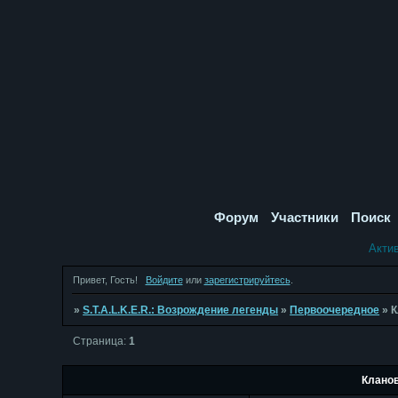
Форум
Участники
Поиск
Акти
Привет, Гость!
Войдите
или
зарегистрируйтесь
.
»
S.T.A.L.K.E.R.: Возрождение легенды
»
Первоочередное
»
К
Страница:
1
Клано