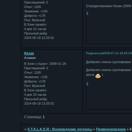
Приглашений:
0
Отредактировано Казак (2009-
Опыт:
1165
Уважение:
+126
0
Доброта:
+178
Пол:
Мужской
В Зоне провёл:
4 дня 15 часов
Прошлый рейд:
2024-09-18 13:25:02
Казак
Поделиться
2009-07-14 18:45:2
Атаман
Добавлен значок группировки
В Зоне с:/span>: 2008-01-28
Приглашений:
0
Добавлен значок группировки 
Опыт:
1165
крота
).
Уважение:
+126
Доброта:
+178
0
Пол:
Мужской
В Зоне провёл:
4 дня 15 часов
Прошлый рейд:
2024-09-18 13:25:02
Страница:
1
»
S.T.A.L.K.E.R.: Возрождение легенды
»
Первоочередное
»
К