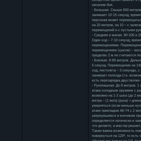
началом боя.
- Большая. Свыше 600 метров
занимает 10-15 секунд, время
персонаж может перемещаться
на 20 метров, на 10 – с залег
перемещений и с пустыми рук
- Средняя и малая. 80-200 и 
Один ход – 7-10 секунд, вре
перемещениями. Перемещение 
перемещением (шагом) – весь 
пределах 2 м не считаются п
- Близкая. 8-80 метров. Дальн
5 секунд. Перемещение на 14
ход, пистолета – 3 секунды, 
занимает полхода (т.е. возмо
есть перезарядка двустволки 
- Рукопашная. До 8 метров. 1
атака холодным оружием с ра
возможно на 1-2 шага (до 2 м
метра – (1 метр (рука) + длин
уверняться (если меньше нуля
атаке прикладом АК-74 с 2 мет
увернувшимся и кончиком при
определяется логически и зая
это делаете, а мастер решает,
Также важна возможность пов
повернуться на 120º, то есть
обходит его только на 1/4, то