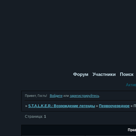
Форум
Участники
Поиск
Акти
Привет, Гость!
Войдите
или
зарегистрируйтесь
.
»
S.T.A.L.K.E.R.: Возрождение легенды
»
Первоочередное
»
П
Страница:
1
Пра