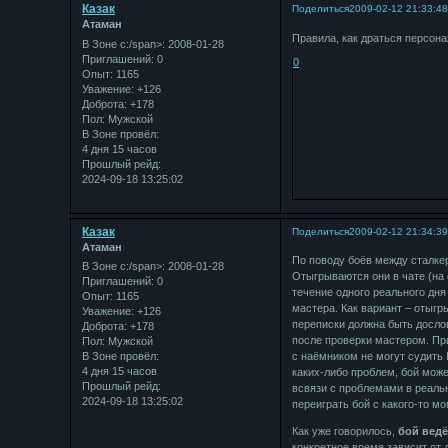
Казак
Поделиться
2009-02-12 21:33:4
Атаман
Правила, как драться персон
В Зоне с:/span>: 2008-01-28
Приглашений:
0
0
Опыт:
1165
Уважение:
+126
Доброта:
+178
Пол:
Мужской
В Зоне провёл:
4 дня 15 часов
Прошлый рейд:
2024-09-18 13:25:02
Казак
Поделиться
2009-02-12 21:34:3
Атаман
По поводу боёв между сталке
В Зоне с:/span>: 2008-01-28
Отыгрываются они в чате (на 
Приглашений:
0
течение одного реального дн
Опыт:
1165
мастера. Как вариант – отыгр
Уважение:
+126
переписки должна быть досло
Доброта:
+178
после проверки мастером. Пр
Пол:
Мужской
В Зоне провёл:
с наёмником не могут судить 
4 дня 15 часов
каких-либо проблем, бой може
Прошлый рейд:
всвязи с проблемами в реаль
2024-09-18 13:25:02
переиграть бой с какого-то м
Как уже говорилось,
бой ведё
конкретное время зависит от 