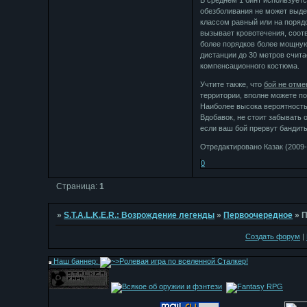
В среднем 1 бинт используется
обезболивания не может выде
классом равный или на поряд
вызывает кровотечения, соотв
более порядков более мощную,
дистанции до 30 метров счит
компенсационного костюма.
Учтите также, что
бой не отме
территории, вполне можете по
Наиболее высока вероятность
Вдобавок, не стоит забывать 
если ваш бой прервут бандиты
Отредактировано Казак (2009-
0
Страница:
1
»
S.T.A.L.K.E.R.: Возрождение легенды
»
Первоочередное
»
П
Создать форум
|
Наш баннер: