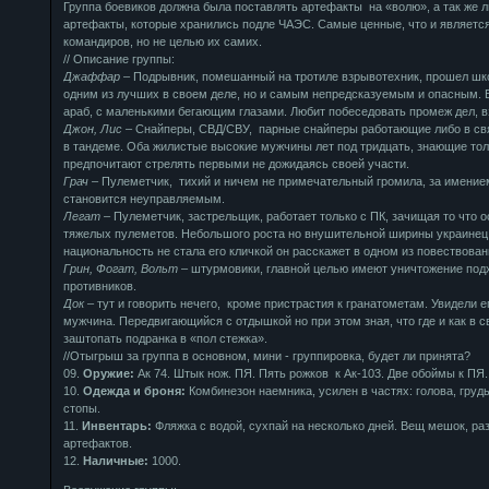
Группа боевиков должна была поставлять артефакты на «волю», а так же 
артефакты, которые хранились подле ЧАЭС. Самые ценные, что и является
командиров, но не целью их самих.
// Описание группы:
Джаффар
– Подрывник, помешанный на тротиле взрывотехник, прошел шко
одним из лучших в своем деле, но и самым непредсказуемым и опасным.
араб, с маленькими бегающим глазами. Любит побеседовать промеж дел, в
Джон, Лис
– Снайперы, СВД/СВУ, парные снайперы работающие либо в свя
в тандеме. Оба жилистые высокие мужчины лет под тридцать, знающие тол
предпочитают стрелять первыми не дожидаясь своей участи.
Грач
– Пулеметчик, тихий и ничем не примечательный громила, за имение
становится неуправляемым.
Легат
– Пулеметчик, застрельщик, работает только с ПК, зачищая то что 
тяжелых пулеметов. Небольшого роста но внушительной ширины украинец.
национальность не стала его кличкой он расскажет в одном из повествован
Грин, Фогат, Вольт
– штурмовики, главной целью имеют уничтожение под
противников.
Док
– тут и говорить нечего, кроме пристрастия к гранатометам. Увидели е
мужчина. Передвигающийся с отдышкой но при этом зная, что где и как в 
заштопать подранка в «пол стежка».
//Отыгрыш за группа в основном, мини - группировка, будет ли принята?
09.
Оружие:
Ак 74. Штык нож. ПЯ. Пять рожков к Ак-103. Две обоймы к ПЯ.
10.
Одежда и броня:
Комбинезон наемника, усилен в частях: голова, грудь
стопы.
11.
Инвентарь:
Фляжка с водой, сухпай на несколько дней. Вещ мешок, раз
артефактов.
12.
Наличные:
1000.