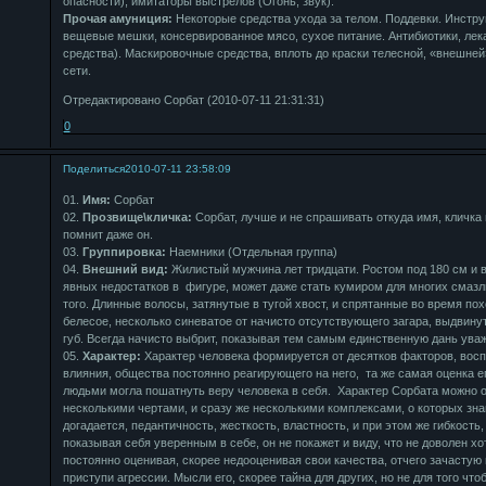
опасности), имитаторы выстрелов (Огонь, звук).
Прочая амуниция:
Некоторые средства ухода за телом. Поддевки. Инстру
вещевые мешки, консервированное мясо, сухое питание. Антибиотики, лек
средства). Маскировочные средства, вплоть до краски телесной, «внешне
сети.
Отредактировано Сорбат (2010-07-11 21:31:31)
0
Поделиться
2010-07-11 23:58:09
01.
Имя:
Сорбат
02.
Прозвище\кличка:
Сорбат, лучше и не спрашивать откуда имя, кличка п
помнит даже он.
03.
Группировка:
Наемники (Отдельная группа)
04.
Внешний вид:
Жилистый мужчина лет тридцати. Ростом под 180 см и в
явных недостатков в фигуре, может даже стать кумиром для многих смазл
того. Длинные волосы, затянутые в тугой хвост, и спрятанные во время пох
белесое, несколько синеватое от начисто отсутствующего загара, выдвину
губ. Всегда начисто выбрит, показывая тем самым единственную дань уваж
05.
Характер:
Характер человека формируется от десятков факторов, вос
влияния, общества постоянно реагирующего на него, та же самая оценка е
людьми могла пошатнуть веру человека в себя. Характер Сорбата можно 
несколькими чертами, и сразу же несколькими комплексами, о которых зн
догадается, педантичность, жесткость, властность, и при этом же гибкость,
показывая себя уверенным в себе, он не покажет и виду, что не доволен хо
постоянно оценивая, скорее недооценивая свои качества, отчего зачастую 
приступи агрессии. Мысли его, скорее тайна для других, но не для того что