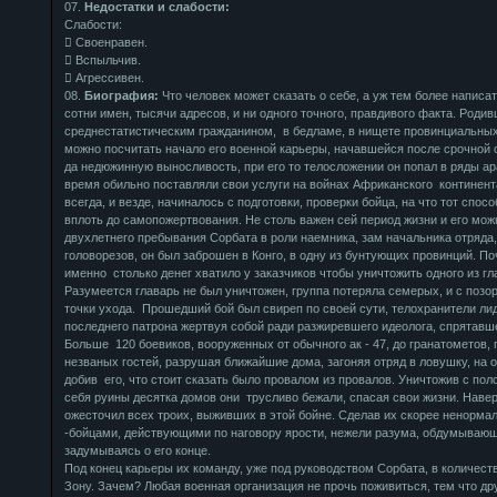
07.
Недостатки и слабости:
Слабости:
 Своенравен.
 Вспыльчив.
 Агрессивен.
08.
Биография:
Что человек может сказать о себе, а уж тем более написа
сотни имен, тысячи адресов, и ни одного точного, правдивого факта. Роди
среднестатистическим гражданином, в бедламе, в нищете провинциальны
можно посчитать начало его военной карьеры, начавшейся после срочной 
да недюжинную выносливость, при его то телосложении он попал в ряды ар
время обильно поставляли свои услуги на войнах Африканского континен
всегда, и везде, начиналось с подготовки, проверки бойца, на что тот способ
вплоть до самопожертвования. Не столь важен сей период жизни и его мож
двухлетнего пребывания Сорбата в роли наемника, зам начальника отряда,
головорезов, он был заброшен в Конго, в одну из бунтующих провинций. П
именно столько денег хватило у заказчиков чтобы уничтожить одного из гл
Разумеется главарь не был уничтожен, группа потеряла семерых, и с позо
точки ухода. Прошедший бой был свиреп по своей сути, телохранители ли
последнего патрона жертвуя собой ради разжиревшего идеолога, спрятавше
Больше 120 боевиков, вооруженных от обычного ак - 47, до гранатометов,
незваных гостей, разрушая ближайшие дома, загоняя отряд в ловушку, на о
добив его, что стоит сказать было провалом из провалов. Уничтожив с пол
себя руины десятка домов они трусливо бежали, спасая свои жизни. Наве
ожесточил всех троих, выживших в этой бойне. Сделав их скорее ненорма
-бойцами, действующими по наговору ярости, нежели разума, обдумывающи
задумываясь о его конце.
Под конец карьеры их команду, уже под руководством Сорбата, в количеств
Зону. Зачем? Любая военная организация не прочь поживиться, тем что др