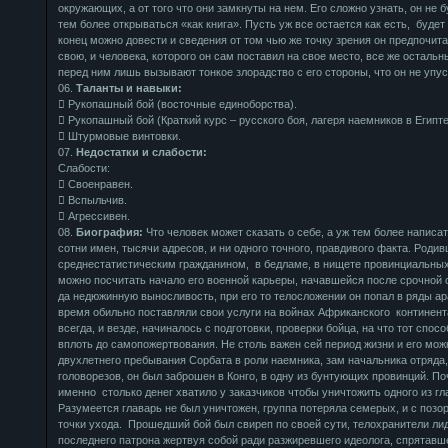
окружающих, а от того что они замкнуты на нем. Его сложно узнать, он не б
тем более открываться «как книга». Пусть уж все остается как есть, будет
конец можно довести и сведения от том чью же точку зрения он предпочитае
свою, и человека, которого он сам поставил на свое место, все же осталь
перед ним лишь вызывают тонкое злорадство с его стороны, что он не упус
06.
Таланты и навыки:
 Рукопашный бой (восточные единоборства).
 Рукопашный бой (Краткий курс – русского боя, лагеря наемников в Египте
 Штурмовые винтовки.
07.
Недостатки и слабости:
Слабости:
 Своенравен.
 Вспыльчив.
 Агрессивен.
08.
Биография:
Что человек может сказать о себе, а уж тем более написа
сотни имен, тысячи адресов, и ни одного точного, правдивого факта. Роди
среднестатистическим гражданином, в бедламе, в нищете провинциальны
можно посчитать начало его военной карьеры, начавшейся после срочной 
да недюжинную выносливость, при его то телосложении он попал в ряды ар
время обильно поставляли свои услуги на войнах Африканского континен
всегда, и везде, начиналось с подготовки, проверки бойца, на что тот способ
вплоть до самопожертвования. Не столь важен сей период жизни и его мож
двухлетнего пребывания Сорбата в роли наемника, зам начальника отряда,
головорезов, он был заброшен в Конго, в одну из бунтующих провинций. П
именно столько денег хватило у заказчиков чтобы уничтожить одного из гл
Разумеется главарь не был уничтожен, группа потеряла семерых, и с позо
точки ухода. Прошедший бой был свиреп по своей сути, телохранители ли
последнего патрона жертвуя собой ради разжиревшего идеолога, спрятавше