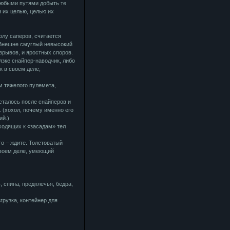
любыми путями добыть те
 их целью, целью их
лу саперов, считается
 Внешне смуглый невысокий
зрывов, и яростных споров.
зке снайпер-наводчик, либо
к в своем деле,
м тяжелого пулемета,
осталось после снайперов и
 (хохол, почему именно его
ий.)
ходящих к «засадам» тел
го – ждите. Толстоватый
своем деле, умеющий
, спина, предплечья, бедра,
грузка, контейнер для