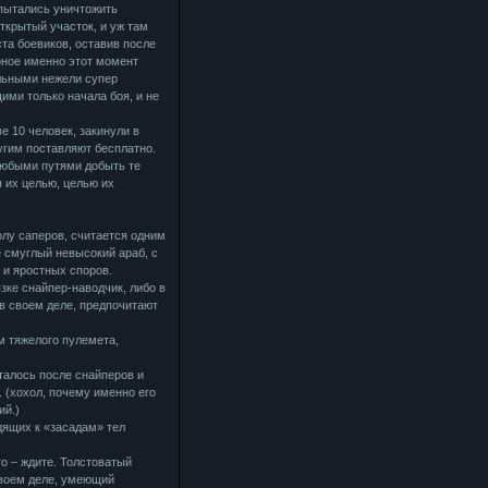
 пытались уничтожить
ткрытый участок, и уж там
ста боевиков, оставив после
рное именно этот момент
льными нежели супер
ми только начала боя, и не
е 10 человек, закинули в
угим поставляют бесплатно.
любыми путями добыть те
 их целью, целью их
лу саперов, считается одним
 смуглый невысокий араб, с
 и яростных споров.
ке снайпер-наводчик, либо в
в своем деле, предпочитают
м тяжелого пулемета,
сталось после снайперов и
 (хохол, почему именно его
ий.)
дящих к «засадам» тел
го – ждите. Толстоватый
своем деле, умеющий