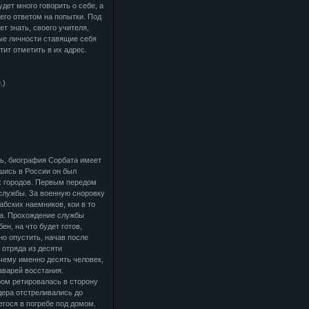
удет много говорить о себе, а
 его ответом на попытки. Под
т знать, своего учителя,
ные личности ставящие себя
тит отметить в их адрес.
.)
ть, биография Сорбата имеет
вшись в России он был
х городов. Первым передом
службы. За военную сноровку
абских наемников, кои в то
та. Прохождение службы
ен, на что будет готов,
но опустить, начав после
 отряда из десяти
очему именно десять человек,
аварей восстания.
ром ретировалась в сторону
дера отстреливались до
гося в погребе под домом.