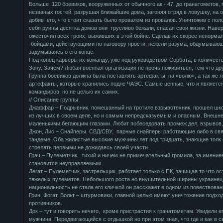
Больше 120 боевиков, вооруженных от обычного ак - 47, до гранатометов,
незваных гостей, разрушая ближайшие дома, загоняя отряд в ловушку, на о
добив его, что стоит сказать было провалом из провалов. Уничтожив с пол
себя руины десятка домов они трусливо бежали, спасая свои жизни. Наве
ожесточил всех троих, выживших в этой бойне. Сделав их скорее ненорма
-бойцами, действующими по наговору ярости, нежели разума, обдумывающи
задумываясь о его конце.
Под конец карьеры их команду, уже под руководством Сорбата, в количеств
Зону. Зачем? Любая военная организация не прочь поживиться, тем что др
Группа боевиков должна была поставлять артефакты на «волю», а так же 
артефакты, которые хранились подле ЧАЭС. Самые ценные, что и является
командиров, но не целью их самих.
// Описание группы:
Джаффар – Подрывник, помешанный на тротиле взрывотехник, прошел шко
из лучших в своем деле, но и самым непредсказуемым и опасным. Внешне
маленькими бегающим глазами. Любит побеседовать промеж дел, взрывов,
Джон, Лис – Снайперы, СВД/СВУ, парные снайперы работающие либо в связ
тандеме. Оба жилистые высокие мужчины лет под тридцать, знающие толк 
стрелять первыми не дожидаясь своей участи.
Грач – Пулеметчик, тихий и ничем не примечательный громила, за имение
становится неуправляемым.
Легат – Пулеметчик, застрельщик, работает только с ПК, зачищая то что о
тяжелых пулеметов. Небольшого роста но внушительной ширины украинец.
национальность не стала его кличкой он расскажет в одном из повествован
Грин, Фогат, Вольт – штурмовики, главной целью имеют уничтожение подхо
противников.
Док – тут и говорить нечего, кроме пристрастия к гранатометам. Увидели е
мужчина. Передвигающийся с отдышкой но при этом зная, что где и как в 