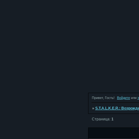
Привет, Гость!
Войдите
или
»
S.T.A.L.K.E.R.: Возрож
Страница:
1