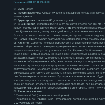
Поделиться
2010-07-10 21:06:08
01.
Имя:
Сорбат
02.
Прозвище\кличка:
Сорбат, лучше и не спрашивать откуда имя, кличка п
помнит даже он.
03.
Группировка:
Наемники (Отдельная группа)
04.
Внешний вид:
Жилистый мужчина лет тридцати. Ростом под 180 см и в
явных недостатков в фигуре, может даже стать кумиром для многих смазл
того. Длинные волосы, затянутые в тугой хвост, и спрятанные во время пох
белесое, несколько синеватое от начисто отсутствующего загара, выдвину
губ. Всегда начисто выбрит, показывая тем самым единственную дань уваж
05.
Характер:
Характер человека формируется от десятков факторов, вос
влияния, общества постоянно реагирующего на него, та же самая оценка е
людьми могла пошатнуть веру человека в себя. Характер Сорбата можно 
несколькими чертами, и сразу же несколькими комплексами, о которых зн
догадается, педантичность, жесткость, властность, и при этом же гибкость,
показывая себя уверенным в себе, он не покажет и виду, что не доволен хо
постоянно оценивая, скорее недооценивая свои качества, отчего зачастую 
приступи агрессии. Мысли его, скорее тайна для других, но не для того что
окружающих, а от того что они замкнуты на нем. Его сложно узнать, он не б
тем более открываться «как книга». Пусть уж все остается как есть, будет
конец можно довести и сведения от том чью же точку зрения он предпочитае
свою, и человека, которого он сам поставил на свое место, все же осталь
перед ним лишь вызывают тонкое злорадство с его стороны, что он не упус
06.
Таланты и навыки:
 Рукопашный бой (восточные единоборства).
 Рукопашный бой (Краткий курс – русского боя, лагеря наемников в Египте
 Штурмовые винтовки.