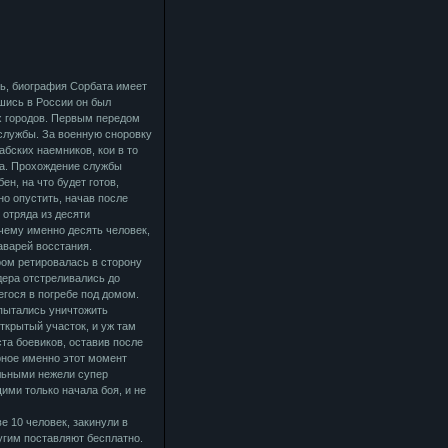
ть, биография Сорбата имеет
вшись в России он был
х городов. Первым передом
службы. За военную сноровку
абских наемников, кои в то
та. Прохождение службы
ен, на что будет готов,
но опустить, начав после
 отряда из десяти
очему именно десять человек,
аварей восстания.
ром ретировалась в сторону
дера отстреливались до
гося в погребе под домом.
 пытались уничтожить
ткрытый участок, и уж там
ста боевиков, оставив после
рное именно этот момент
льными нежели супер
ми только начала боя, и не
е 10 человек, закинули в
угим поставляют бесплатно.