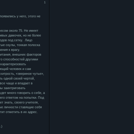
1
оявились у него, этого не
есом около 75. Не имеет
ивых дамочек, но не более
одов под сетку. Лицо
тые скулы, тонкая полоска
ения к врагу.
питания, внешних факторов
го способностей другими
охарактеризовать
ающий человек и сам
 хитрость, «звериное чутье»,
ть одной своей чертой,
все чаще и впадает в
бы заинтриговать
удет много говорить о себе, а
 его ответом на попытки. Под
т знать, своего учителя,
ные личности ставящие себя
тит отметить в их адрес.
.)