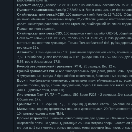
Вооружение группы:
Пулемет «Корд»
, калибр 12,7х108. Вес с изначальным боезапасом 75 кг.
Пулемет Калашникова.
Калибр 7,62×54 мм. Вес с изначальным боезапасом
Снайперская винтовка КСВК
, 100 патронов к ней. Калибр 12,7х108. Общ
на заказ, обычный пулеметный патрон 12,7х108 специально изготавливают
давать некоторое рассеивание при стрельбе, снайперский же лишен подоб
Прицел ночного видения.
Снайперская винтовка СВУ
, 150 патронов к ней, калибр 7,62×54, общий ве
Ножи охотничьи (27 см. «15/12»), тесаки (35 см. «23/12»). (Ножи рукопашны
метаться на короткие дистанции. Тесаки Только ближний бой, рубка деревь
вес около 15 кг.
Автоматы:
Семь единиц ак - 103. (наемники европейской части, привыкш
7,62. Общий вес (Плюс боезапас) 37,5 кг. Три единицы SIG SG 551 SB (Для
5,56, вес с боезапасом 17,8.
Ручной револьверный гранатомет РГ 6
, 25 зарядов. Вес 12 кг.
Ручной гранатомет Рпг-7В2
с Универсальным прицелом, (плюс ночь - ден
4 кумулятивных заряда, 3 бронебойно-осколочных, 3 осколочных заряда, об
Броня:
Комбинезоны наемников, с выемками и контейнерами для артефактов
районе головы, груди, спины, предплечий, бедер. Остальное все также, к
Зоны. (Грязные тона, «осень»)
Пистолеты:
Глок-17. ПЯ – 7 единиц. SIG Sauer P225 - 2 единицы. Для кажд
Общий вес 17 кг.
Гранаты:
ф-1 – 15 единиц. РГД – 10 единиц. Дымовая, свето- шумовая, по 2
Мины:
семь единиц тротиловых шашек с детонаторами. 20 Противопехотн
10 противопехотных мин ПМН.
Прочие устройства:
Бинокли ночного видения две единицы. Обычные бино
«короткой» связи 10 единиц (Дистанция 250-400 метров) сверх- частотная 
метров до 1 км.) коллиматорные прицелы, мины ловушки (растяжки, откры