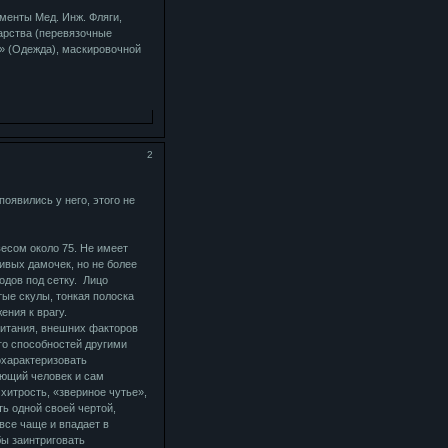
менты Мед. Инж. Фляги,
арства (перевязочные
й» (Одежда), маскировочной
2
оявились у него, этого не
есом около 75. Не имеет
ивых дамочек, но не более
одов под сетку. Лицо
тые скулы, тонкая полоска
ения к врагу.
питания, внешних факторов
го способностей другими
охарактеризовать
ающий человек и сам
 хитрость, «звериное чутье»,
ть одной своей чертой,
все чаще и впадает в
бы заинтриговать