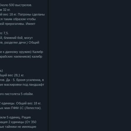
 Около 500 выстрелов.
 32 кг.
ий вес 18 кг. Патроны сделаны
ся таким образом чтобы
ной прерогативы. Имеет
с 7,5.
й, ближний бой, могут
ев, разделке дичи.) Общий
ие к данному оружию) Калибр
 арабских наемников) калибр
ь)
щий вес 28,1 кг.
. Да - 5. Броня усиленна, в
роме маскировки под ландшафт
ого пистолета 5 обойм.
 единицы. Общий вес 18 кг.
ых мин ПФМ-1С (Лепесток).
кли 5 единиц. Рация
рация 2 единицы (От 350
тые тайники не имеющие