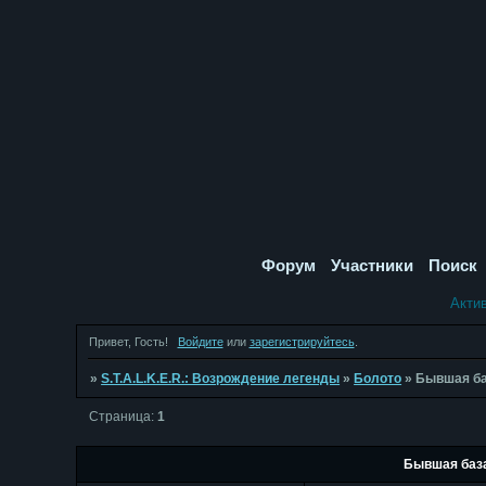
Форум
Участники
Поиск
Акти
Привет, Гость!
Войдите
или
зарегистрируйтесь
.
»
S.T.A.L.K.E.R.: Возрождение легенды
»
Болото
»
Бывшая ба
Страница:
1
Бывшая база