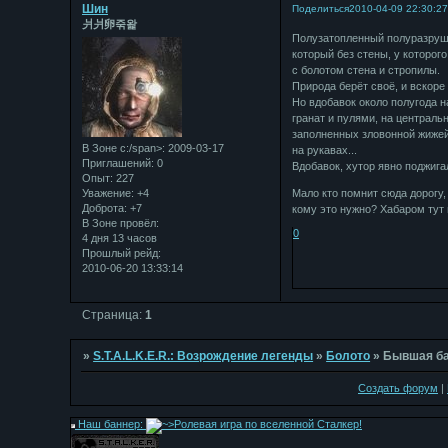
Шин
Поделиться
2010-04-09 22:30:2
⽙⽙卵죾왍
Полузатопленный полуразруше
который без стены, у которог
с болотом стена и стропилы.
Природа берёт своё, и вскоре
Но вдобавок около полугода 
гранат и пулями, на централь
заполненных зловонной жижей
В Зоне с:/span>: 2009-03-17
на рукавах...
Приглашений:
0
Вдобавок, хутор явно поджига
Опыт:
227
Уважение:
+4
Мало кто помнит сюда дорогу, 
Доброта:
+7
кому это нужно? Хабаром тут
В Зоне провёл:
0
4 дня 13 часов
Прошлый рейд:
2010-06-20 13:33:14
Страница:
1
»
S.T.A.L.K.E.R.: Возрождение легенды
»
Болото
»
Бывшая ба
Создать форум
|
Наш баннер: