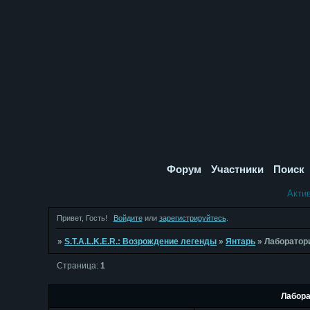
Форум
Участники
Поиск
Акти
Привет, Гость!
Войдите
или
зарегистрируйтесь
.
»
S.T.A.L.K.E.R.: Возрождение легенды
»
Янтарь
»
Лаборатор
Страница:
1
Лабора