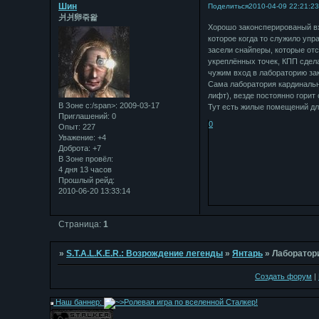
Шин
Поделиться
2010-04-09 22:21:2
⽙⽙卵죾왍
Хорошо законсперированый вх
которое когда то служило упр
засели снайперы, которые отс
укреплённых точек, КПП сдела
чужим вход в лабораторию за
Сама лаборатория кардинальн
лифт), везде постоянно горит
В Зоне с:/span>: 2009-03-17
Тут есть жилые помещений дл
Приглашений:
0
0
Опыт:
227
Уважение:
+4
Доброта:
+7
В Зоне провёл:
4 дня 13 часов
Прошлый рейд:
2010-06-20 13:33:14
Страница:
1
»
S.T.A.L.K.E.R.: Возрождение легенды
»
Янтарь
»
Лаборатор
Создать форум
|
Наш баннер: