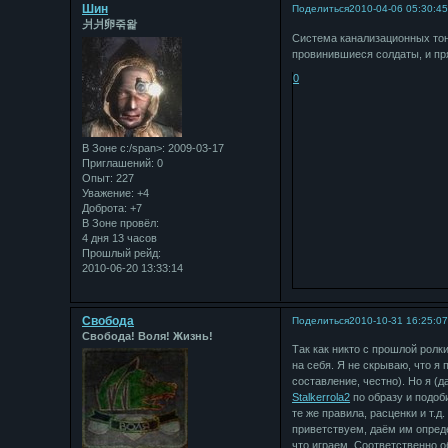
Шин
Поделиться
2010-04-06 05:30:4
⽙⽙卵죾왍
Система канализационных то
провинившиеся солдаты, и пря
0
В Зоне с:/span>: 2009-03-17
Приглашений:
0
Опыт:
227
Уважение:
+4
Доброта:
+7
В Зоне провёл:
4 дня 13 часов
Прошлый рейд:
2010-06-20 13:33:14
Свобода
Поделиться
2010-10-31 16:25:0
Свобода! Воля! Жизнь!
Так как никто с прошлой ролк
на себя. Я не скрываю, что я
составление, честно). Но я (д
Stalkerrola2
по образу и подоб
те же правила, расценки и т.д
приветствуем, даём им опреде
что играем. Соответственно о