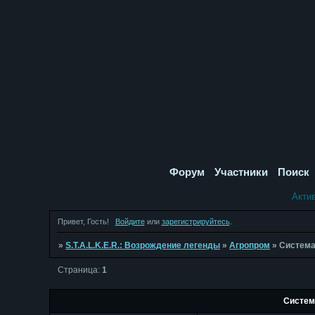
Форум
Участники
Поиск
Акти
Привет, Гость!
Войдите
или
зарегистрируйтесь
.
»
S.T.A.L.K.E.R.: Возрождение легенды
»
Агропром
»
Система
Страница:
1
Систем