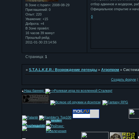
отбор админов и модером, раб
В Зоне с:/span>: 2008-08-29
Официальное открытие и начал
Приглашений:
0
Опыт:
220
0
Уважение:
+15
Доброта:
+4
В Зоне провёл:
16 часов 39 минут
Прошлый рейд:
2011-01-30 23:14:56
Страница:
1
»
S.T.A.L.K.E.R.: Возрождение легенды
»
Агропром
»
Система
Создать форум
|
Наш баннер: