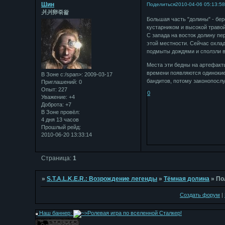
Шин
Поделиться
2010-04-06 05:13:5
⽙⽙卵죾왍
Большая часть "долины" - бер
кустарником и высокой травой
С запада на восток долину пер
этой местности. Сейчас охла
подмыты дождями и сползли в 
Места эти бедны на артефакты
времени появляются одинокие
В Зоне с:/span>: 2009-03-17
бандитов, потому законопосл
Приглашений:
0
Опыт:
227
0
Уважение:
+4
Доброта:
+7
В Зоне провёл:
4 дня 13 часов
Прошлый рейд:
2010-06-20 13:33:14
Страница:
1
»
S.T.A.L.K.E.R.: Возрождение легенды
»
Тёмная долина
»
По
Создать форум
|
Наш баннер: