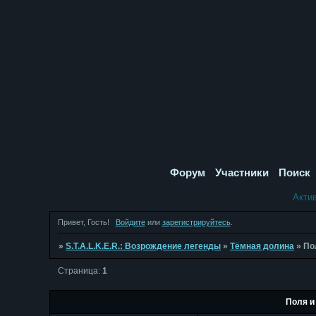
Форум
Участники
Поиск
Акти
Привет, Гость!
Войдите
или
зарегистрируйтесь
.
»
S.T.A.L.K.E.R.: Возрождение легенды
»
Тёмная долина
»
По
Страница:
1
Поля и