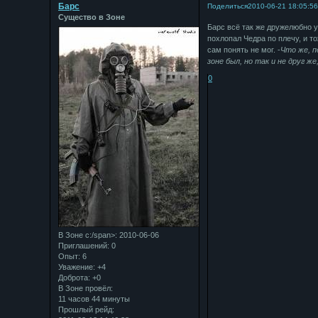
Барс
Поделиться
2010-06-21 18:05:5
Существо в Зоне
Барс всё так же дружелюбно 
похлопал Чедра по плечу, и то
сам понять не мог. -
Что же, п
зоне был, но так и не друг ж
0
В Зоне с:/span>: 2010-06-06
Приглашений:
0
Опыт:
6
Уважение:
+4
Доброта:
+0
В Зоне провёл:
11 часов 44 минуты
Прошлый рейд: