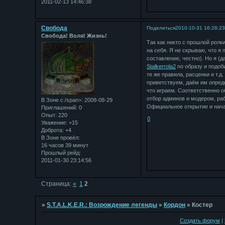
2011-02-13 14:46:38
Свобода
Поделиться
2010-10-31 16:28:2
Свобода! Воля! Жизнь!
Так как никто с прошлой ролк
на себя. Я не скрываю, что я
составление, честно). Но я (д
Stalkerrola2
по образу и подоб
те же правила, расценки и т.д
приветствуем, даём им опреде
что играем. Соответственно о
отбор админов и модером, раб
В Зоне с:/span>: 2008-08-29
Официальное открытие и начал
Приглашений:
0
Опыт:
220
0
Уважение:
+15
Доброта:
+4
В Зоне провёл:
16 часов 39 минут
Прошлый рейд:
2011-01-30 23:14:56
Страница:
«
1
2
»
S.T.A.L.K.E.R.: Возрождение легенды
»
Кордон
»
Костер
Создать форум
|