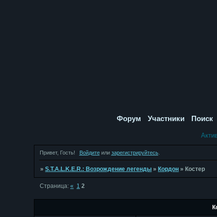
Форум
Участники
Поиск
Акти
Привет, Гость!
Войдите
или
зарегистрируйтесь
.
»
S.T.A.L.K.E.R.: Возрождение легенды
»
Кордон
»
Костер
Страница:
«
1
2
К