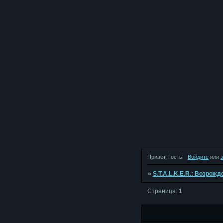
Привет, Гость!
Войдите
или
»
S.T.A.L.K.E.R.: Возрож
Страница:
1