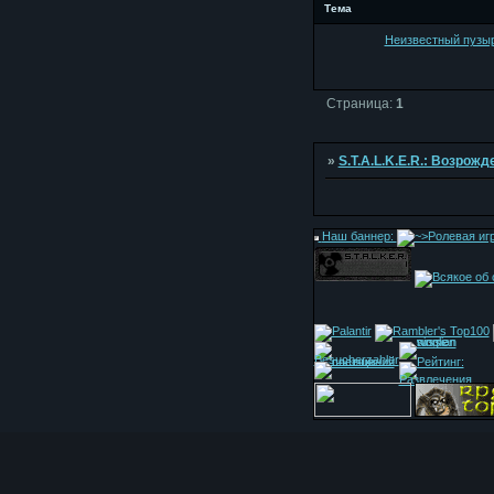
Тема
Неизвестный пузы
Страница:
1
»
S.T.A.L.K.E.R.: Возрож
Наш баннер: