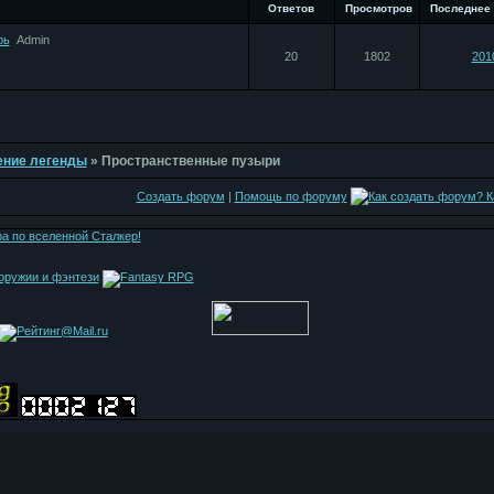
Ответов
Просмотров
Последнее
рь
Admin
20
1802
201
дение легенды
»
Пространственные пузыри
Создать форум
|
Помощь по форуму