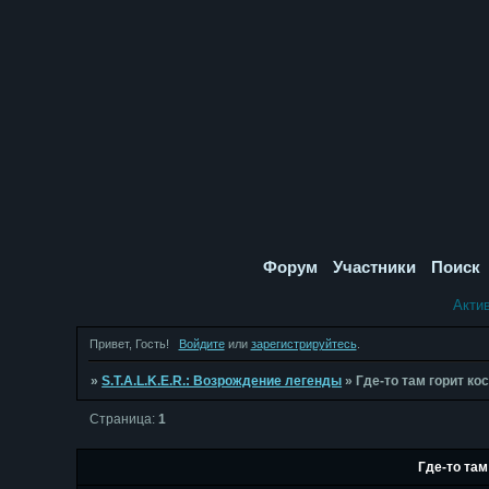
Форум
Участники
Поиск
Акти
Привет, Гость!
Войдите
или
зарегистрируйтесь
.
»
S.T.A.L.K.E.R.: Возрождение легенды
»
Где-то там горит кос
Страница:
1
Где-то там 