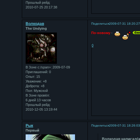
Прошлый рейд:
2010-07-25 20:17:38
Bолкодав
Поделиться
2009-07-31 18:20:2
The Undying
По-новому
-
0
В Зоне с:/span>: 2009-07-09
Приглашений:
0
Опыт:
15
Уважение:
+8
Доброта:
+8
Пол:
Мужской
В Зоне провёл:
6 дней 13 часов
Прошлый рейд:
2010-12-05 13:19:44
Рык
Поделиться
2009-07-31 18:26:0
Первый
Bолкодав написал(а