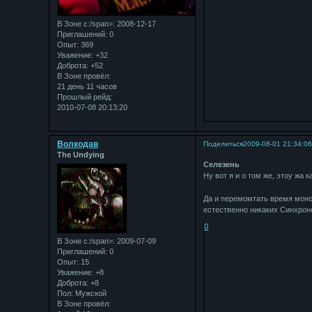
В Зоне с:/span>: 2008-12-17
Приглашений:
0
Опыт:
369
Уважение:
+32
Доброта:
+52
В Зоне провёл:
21 день 11 часов
Прошлый рейд:
2010-07-08 20:13:20
Bолкодав
Поделиться
2009-08-01 21:34:0
The Undying
Селезень
Ну вот я и о том же, этоу жа 
Да и перемомтать время моно и
естественно никаких Синхрон
0
В Зоне с:/span>: 2009-07-09
Приглашений:
0
Опыт:
15
Уважение:
+8
Доброта:
+8
Пол:
Мужской
В Зоне провёл: