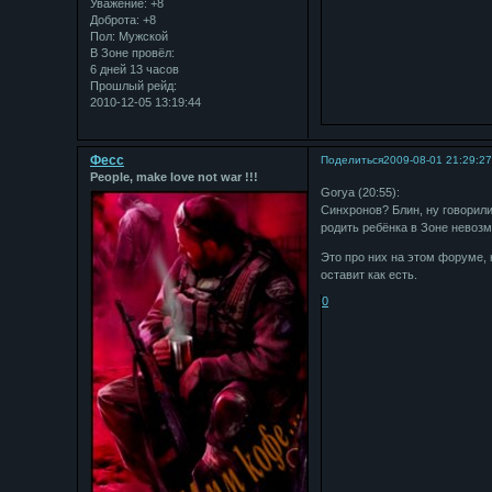
Уважение:
+8
Доброта:
+8
Пол:
Мужской
В Зоне провёл:
6 дней 13 часов
Прошлый рейд:
2010-12-05 13:19:44
Фесс
Поделиться
2009-08-01 21:29:2
People, make love not war !!!
Gorya ‎(20:55):
Синхронов? Блин, ну говорили
родить ребёнка в Зоне невозм
Это про них на этом форуме, 
оставит как есть.
0