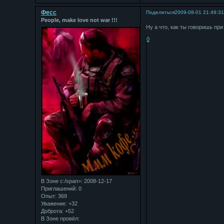
Фесс
Поделиться
2009-08-01 21:49:3
People, make love not war !!!
Ну а что, как ты говоришь пр
0
В Зоне с:/span>: 2008-12-17
Приглашений:
0
Опыт:
369
Уважение:
+32
Доброта:
+52
В Зоне провёл: