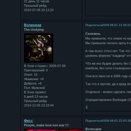
21 день 11 часов
Прошлый рейд:
2010-07-08 20:13:20
Bолкодав
Поделиться
2009-08-01 21:58:4
The Undying
Селезень
Мы привыкли, что знаем из ка
Мы привыкли таскать арты в 
А там всего этого нет. Так чт
уровень форума "хардкор" отпу
ЧТо же мы будем делать без С
В Зоне с:/span>: 2009-07-09
комбеза, без сети сталкерско
Приглашений:
0
Опыт:
15
Они все явно не в 2006 году
Уважение:
+8
Доброта:
+8
Так что я против, да и вряд ли
Пол:
Мужской
Отдельно - можно сделать та
В Зоне провёл:
6 дней 13 часов
Отредактировано Bолкодав (20
Прошлый рейд:
2010-12-05 13:19:44
0
Фесс
Поделиться
2009-08-01 22:00:3
People, make love not war !!!
Bолкодав