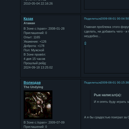
2010-05-04 22:16:26
Казак
Поделиться
2009-08-01 00:04:5
Атаман
Главная проблема этого фору
В Зоне с:/span>: 2008-01-28
сделать, ни добавить чего - и
Приглашений:
0
неудобно...
Опыт:
1165
Уважение:
+126
0
Доброта:
+178
Пол:
Мужской
В Зоне провёл:
4 дня 15 часов
Прошлый рейд:
2024-09-18 13:25:02
Bолкодав
Поделиться
2009-08-01 00:15:3
The Undying
Рык написал(а):
И я опять буду играть 
А я бы срадостью поиграл за
В Зоне с:/span>: 2009-07-09
Приглашений:
0