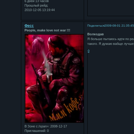
6 дней 13 часов
Прошлый рейд:
2010-12-05 13:19:44
Фесс
Поделиться
2009-08-01 21:35:4
People, make love not war !!!
Bолкодав
Я больше пытаюсь идти по реа
такого. Я думаю вабще лучше 
0
В Зоне с:/span>: 2008-12-17
Приглашений:
0