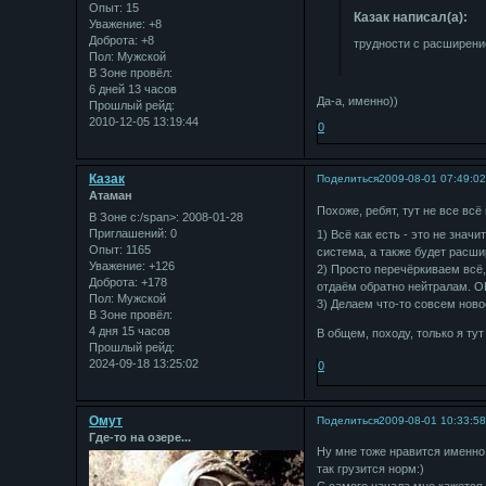
Опыт:
15
Казак написал(а):
Уважение:
+8
Доброта:
+8
трудности с расширен
Пол:
Мужской
В Зоне провёл:
6 дней 13 часов
Да-а, именно))
Прошлый рейд:
2010-12-05 13:19:44
0
Казак
Поделиться
2009-08-01 07:49:0
Атаман
Похоже, ребят, тут не все всё
В Зоне с:/span>: 2008-01-28
Приглашений:
0
1) Всё как есть - это не знач
Опыт:
1165
система, а также будет расши
Уважение:
+126
2) Просто перечёркиваем всё,
Доброта:
+178
отдаём обратно нейтралам. ОН
Пол:
Мужской
3) Делаем что-то совсем ново
В Зоне провёл:
4 дня 15 часов
В общем, походу, только я ту
Прошлый рейд:
2024-09-18 13:25:02
0
Омут
Поделиться
2009-08-01 10:33:5
Где-то на озере...
Ну мне тоже нравится именно 
так грузится норм:)