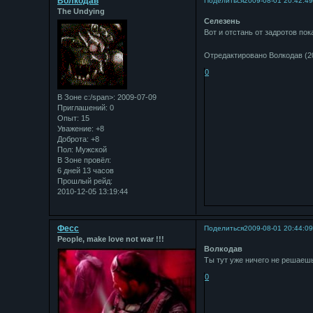
Bолкодав
Поделиться
2009-08-01 20:42:4
The Undying
Селезень
Вот и отстань от задротов пок
Отредактировано Bолкодав (20
0
В Зоне с:/span>: 2009-07-09
Приглашений:
0
Опыт:
15
Уважение:
+8
Доброта:
+8
Пол:
Мужской
В Зоне провёл:
6 дней 13 часов
Прошлый рейд:
2010-12-05 13:19:44
Фесс
Поделиться
2009-08-01 20:44:0
People, make love not war !!!
Bолкодав
Ты тут уже ничего не решаешь
0