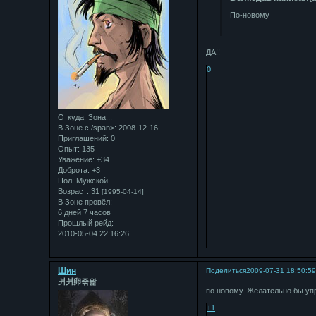
По-новому
ДА!!
0
Откуда:
Зона...
В Зоне с:/span>: 2008-12-16
Приглашений:
0
Опыт:
135
Уважение:
+34
Доброта:
+3
Пол:
Мужской
Возраст:
31
[1995-04-14]
В Зоне провёл:
6 дней 7 часов
Прошлый рейд:
2010-05-04 22:16:26
Шин
Поделиться
2009-07-31 18:50:5
⽙⽙卵죾왍
по новому. Желательно бы уп
+1