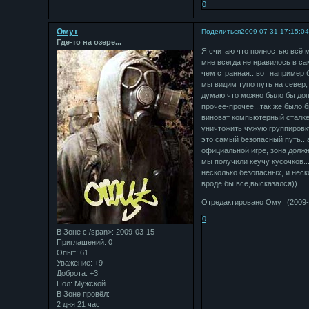
0
Омут
Поделиться
2009-07-31 17:15:0
Где-то на озере...
Я считаю что полностью всё 
мне всегда не нравилось в са
чем странная...вот например 
мы видим тупо путь на север, 
думаю что можно было бы доп
прочее-прочее...так же было 
виноват компьютерный сталкер
уничтожить чужую группировку
это самый безопасный путь...а
официальной игре, зона должн
мы получили кеучу кусочков.
несколько безопасных, и неск
вроде бы всё,высказался))
Отредактировано Омут (2009-0
0
В Зоне с:/span>: 2009-03-15
Приглашений:
0
Опыт:
61
Уважение:
+9
Доброта:
+3
Пол:
Мужской
В Зоне провёл:
2 дня 21 час