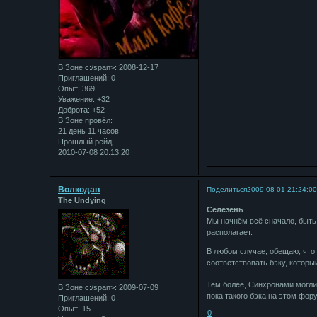
В Зоне с:/span>: 2008-12-17
Приглашений:
0
Опыт:
369
Уважение:
+32
Доброта:
+52
В Зоне провёл:
21 день 11 часов
Прошлый рейд:
2010-07-08 20:13:20
Bолкодав
Поделиться
2009-08-01 21:24:0
The Undying
Селезень
Мы начнём всё сначало, быть 
располагает.
В любом случае, обещаю, что 
соответствовать бэку, которы
Тем более, Синхронами могли
В Зоне с:/span>: 2009-07-09
пока такого бэка на этом фору
Приглашений:
0
Опыт:
15
0