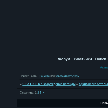
Форум
Участники
Поиск
Акти
Привет, Гость!
Войдите
или
зарегистрируйтесь
.
»
S.T.A.L.K.E.R.: Возрождение легенды
»
Архив всего осталь
Страница:
1
2
3
»
Новы