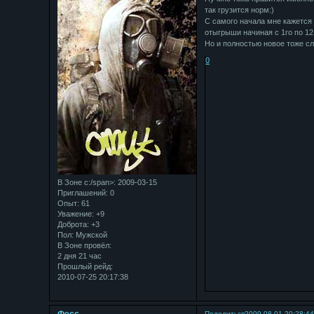
так грузится норм:)
С самого начала мне кажется
отыгрыши начиная с 1го по 12 
Но и полностью новое тоже сл
0
В Зоне с:/span>: 2009-03-15
Приглашений:
0
Опыт:
61
Уважение:
+9
Доброта:
+3
Пол:
Мужской
В Зоне провёл:
2 дня 21 час
Прошлый рейд:
2010-07-25 20:17:38
Поделиться
2009-08-01 20:28:4