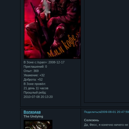
В Зоне с:/span>: 2008-12-17
Приглашений:
0
Опыт:
369
Уважение:
+32
Доброта:
+52
В Зоне провёл:
21 день 11 часов
Прошлый рейд:
2010-07-08 20:13:20
Bолкодав
Поделиться
2009-08-01 20:47:5
The Undying
Селезень
Да, Фесс, я конечно ничего н