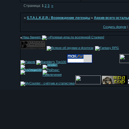
Страница:
1
2
3
»
»
S.T.A.L.K.E.R.: Возрождение легенды
»
Архив всего осталь
Создать форум
|
Наш баннер: