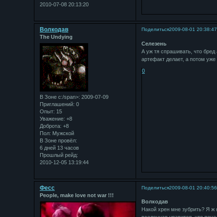
2010-07-08 20:13:20
Bолкодав
Поделиться
2009-08-01 20:38:4
The Undying
Селезень
А уж тя спрашивать, что бред 
артефакт делает, а потом уже
0
В Зоне с:/span>: 2009-07-09
Приглашений:
0
Опыт:
15
Уважение:
+8
Доброта:
+8
Пол:
Мужской
В Зоне провёл:
6 дней 13 часов
Прошлый рейд:
2010-12-05 13:19:44
Фесс
Поделиться
2009-08-01 20:40:5
People, make love not war !!!
Bолкодав
Накой хрен мне зубрить? Я ж 