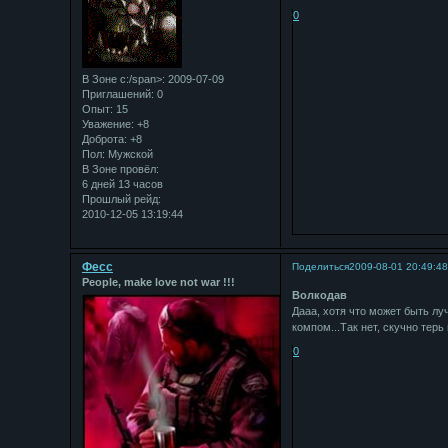
0
В Зоне с:/span>: 2009-07-09
Приглашений:
0
Опыт:
15
Уважение:
+8
Доброта:
+8
Пол:
Мужской
В Зоне провёл:
6 дней 13 часов
Прошлый рейд:
2010-12-05 13:19:44
Фесс
Поделиться
2009-08-01 20:49:4
People, make love not war !!!
Bолкодав
Дааа, хотя что может быть л
компом...Так нет, скучно терь
0