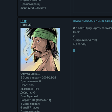
6 дней 13 часов
Прошлый рейд:
2010-12-05 13:19:44
Рык
Поделиться
2009-07-31 21:51:4
Первый
И я опять буду играть за чул
Счёт:
2
1(случайно за это)
4(я за это)
0
Откуда:
Зона...
В Зоне с:/span>: 2008-12-16
Приглашений:
0
Опыт:
135
Уважение:
+34
Доброта:
+3
Пол:
Мужской
Возраст:
31
[1995-04-14]
В Зоне провёл:
6 дней 7 часов
Прошлый рейд: