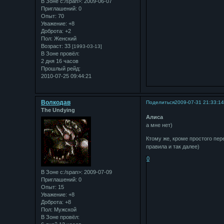
В Зоне с:/span>: 2009-06-07
Приглашений:
0
Опыт:
70
Уважение:
+8
Доброта:
+2
Пол:
Женский
Возраст:
33
[1993-03-13]
В Зоне провёл:
2 дня 16 часов
Прошлый рейд:
2010-07-25 09:44:21
Bолкодав
Поделиться
2009-07-31 21:33:1
The Undying
Алиса
а мне нет)
Ктому же, кроме простого пе
правила и так далее)
0
В Зоне с:/span>: 2009-07-09
Приглашений:
0
Опыт:
15
Уважение:
+8
Доброта:
+8
Пол:
Мужской
В Зоне провёл: