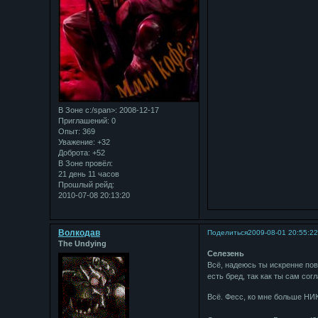
В Зоне с:/span>: 2008-12-17
Приглашений:
0
Опыт:
369
Уважение:
+32
Доброта:
+52
В Зоне провёл:
21 день 11 часов
Прошлый рейд:
2010-07-08 20:13:20
Bолкодав
Поделиться
2009-08-01 20:55:2
The Undying
Селезень
Всё, надеюсь ты искренне пов
есть бред, так как ты сам сог
Всё. Фесс, ко мне больше Н