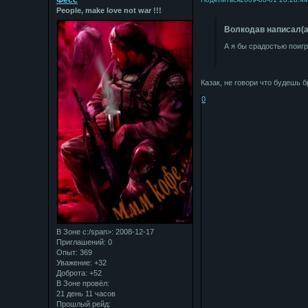
Фесс
People, make love not war !!!
Bолкодав написал(а
А я бы срадостью поиг
Казак, не говори что будешь 
0
В Зоне с:/span>: 2008-12-17
Приглашений:
0
Опыт:
369
Уважение:
+32
Доброта:
+52
В Зоне провёл:
21 день 11 часов
Прошлый рейд: