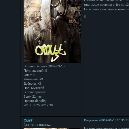
С самого начала мне кажется
отыгрыши начиная с 1го по 12 
Но и полностью новое тоже сл
0
В Зоне с:/span>: 2009-03-15
Приглашений:
0
Опыт:
61
Уважение:
+9
Доброта:
+3
Пол:
Мужской
В Зоне провёл:
2 дня 21 час
Прошлый рейд:
2010-07-25 20:17:38
Омут
Поделиться
2009-08-01 10:35:2
Где-то на озере...
Ну мне тоже нравится именно 