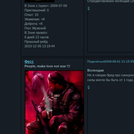
Отредактировано Bолкодав (20
В Зоне с:/span>: 2009-07-09
0
Приглашений:
0
Опыт:
15
Уважение:
+8
Доброта:
+8
Пол:
Мужской
В Зоне провёл:
6 дней 13 часов
Прошлый рейд:
2010-12-05 13:19:44
Фесс
Поделиться
2009-08-01 21:15:5
People, make love not war !!!
Bолкодав
Не я говорю бред про синхроно
силы могло бы быть от 1 года 
0