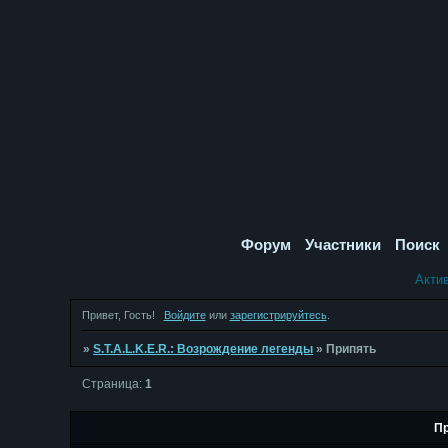
Форум
Участники
Поиск
Акти
Привет, Гость!
Войдите
или
зарегистрируйтесь
.
»
S.T.A.L.K.E.R.: Возрождение легенды
»
Припять
Страница:
1
Пр