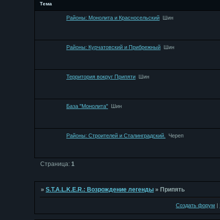
Тема
Районы: Монолита и Красносельский
Шин
Районы: Курчатовский и Прибрежный
Шин
Территория вокруг Припяти
Шин
База "Монолита"
Шин
Районы: Строителей и Сталинградский.
Череп
Страница:
1
»
S.T.A.L.K.E.R.: Возрождение легенды
»
Припять
Создать форум
|